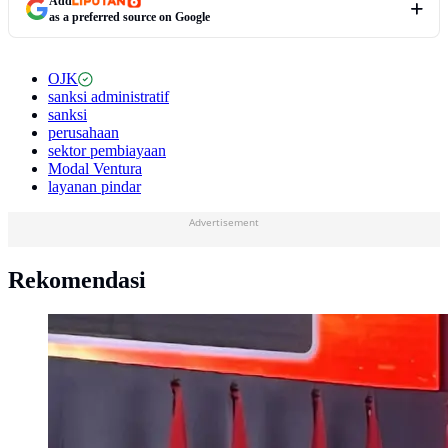
Add
as a preferred source on Google
OJK
sanksi administratif
sanksi
perusahaan
sektor pembiayaan
Modal Ventura
layanan pindar
Advertisement
Rekomendasi