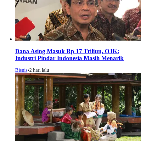
Dana Asing Masuk Rp 17 Triliun, OJK:
Industri Pindar Indonesia Masih Menarik
Bisnis
•
2 hari lalu