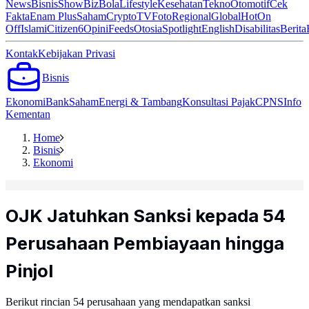
News
Bisnis
ShowBiz
Bola
Lifestyle
Kesehatan
Tekno
Otomotif
Cek
Fakta
Enam Plus
Saham
Crypto
TV
Foto
Regional
Global
Hot
On
Off
Islami
Citizen6
Opini
Feeds
Otosia
Spotlight
English
Disabilitas
Berita
Kontak
Kebijakan Privasi
Bisnis
Ekonomi
Bank
Saham
Energi & Tambang
Konsultasi Pajak
CPNS
Info
Kementan
Home
Bisnis
Ekonomi
OJK Jatuhkan Sanksi kepada 54
Perusahaan Pembiayaan hingga
Pinjol
Berikut rincian 54 perusahaan yang mendapatkan sanksi