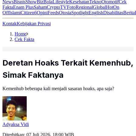
News
Bisnis
ShowBiz
Bola
Lifestyle
Kesehatan
Tekno
Otomotif
Cek
Fakta
Enam Plus
Saham
Crypto
TV
Foto
Regional
Global
Hot
On
Off
Islami
Citizen6
Opini
Feeds
Otosia
Spotlight
English
Disabilitas
Berita
Kontak
Kebijakan Privasi
Home
Cek Fakta
Deretan Hoaks Terkait Kemenhub,
Simak Faktanya
Kemenhub beberapa kali menjadi sasaran hoaks, apa saja?
Adyaksa Vidi
Diterbitkan:
07 Juli 2026, 18:00 WIB