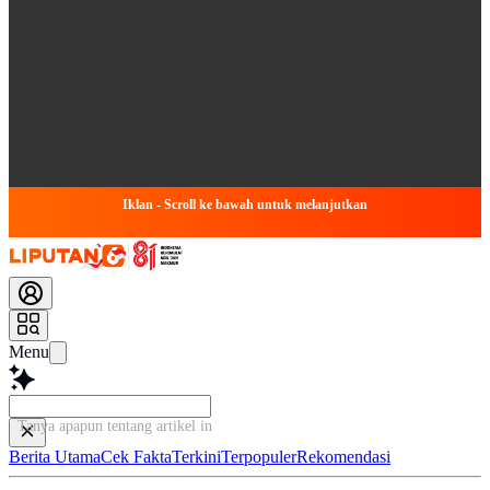
Iklan - Scroll ke bawah untuk melanjutkan
Menu
Tanya apapun tentang artikel ini...
Berita Utama
Cek Fakta
Terkini
Terpopuler
Rekomendasi