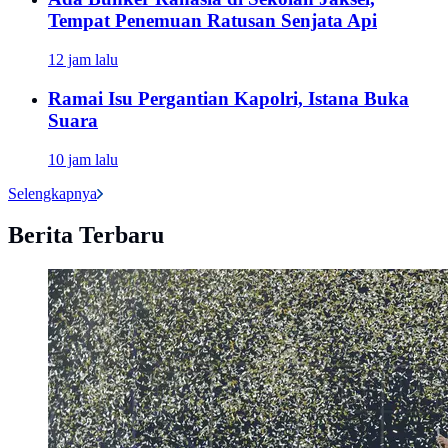
Tempat Penemuan Ratusan Senjata Api
12 jam lalu
Ramai Isu Pergantian Kapolri, Istana Buka
Suara
10 jam lalu
Selengkapnya
Berita Terbaru