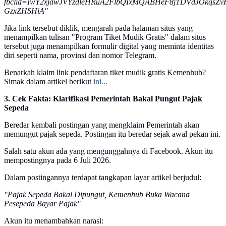
fbclid=IwY2xjawJVYzdleHRuA2FlbQIxMQABHeF8jTDVdJOkqs
GzxZHSHiA"
Jika link tersebut diklik, mengarah pada halaman situs yang
menampilkan tulisan "Program Tiket Mudik Gratis" dalam situs
tersebut juga menampilkan formulir digital yang meminta identitas
diri seperti nama, provinsi dan nomor Telegram.
Benarkah klaim link pendaftaran tiket mudik gratis Kemenhub?
Simak dalam artikel berikut
ini...
3. Cek Fakta: Klarifikasi Pemerintah Bakal Pungut Pajak
Sepeda
Beredar kembali postingan yang mengklaim Pemerintah akan
memungut pajak sepeda. Postingan itu beredar sejak awal pekan ini.
Salah satu akun ada yang mengunggahnya di Facebook. Akun itu
mempostingnya pada 6 Juli 2026.
Dalam postingannya terdapat tangkapan layar artikel berjudul:
"Pajak Sepeda Bakal Dipungut, Kemenhub Buka Wacana
Pesepeda Bayar Pajak"
Akun itu menambahkan narasi: