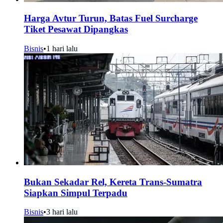
Harga Avtur Turun, Batas Fuel Surcharge
Tiket Pesawat Dipangkas
Bisnis
•
1 hari lalu
Bukan Sekadar Rel, Kereta Trans-Sumatra
Siapkan Simpul Terpadu
Bisnis
•
3 hari lalu