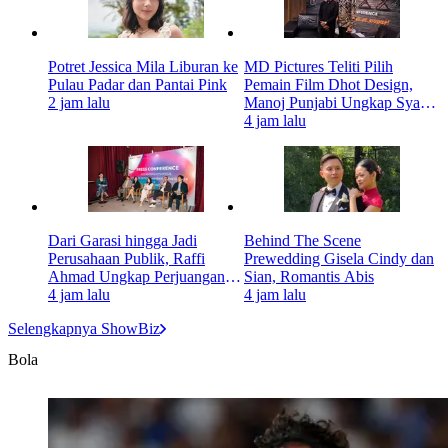
Potret Jessica Mila Liburan ke
MD Pictures Teliti Pilih
Pulau Padar dan Pantai Pink
Pemain Film Dhot Design,
2 jam lalu
Manoj Punjabi Ungkap Syarat
Mutlaknya
4 jam lalu
Dari Garasi hingga Jadi
Behind The Scene
Perusahaan Publik, Raffi
Prewedding Gisela Cindy dan
Ahmad Ungkap Perjuangan
Sian, Romantis Abis
RANS
4 jam lalu
4 jam lalu
Selengkapnya ShowBiz
Bola