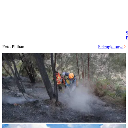
S
B
Foto Pilihan
Selengkapnya