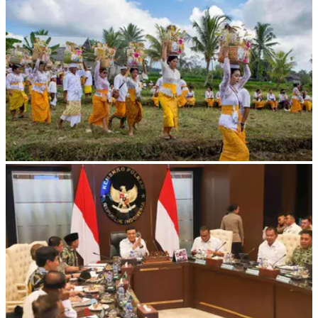
Karhutla Gunung Bromo Capai 550 Hektare
7 Foto
Ritial Usaba Sri Jadi Wujud Syukur Petani di Karangasem
4 Foto