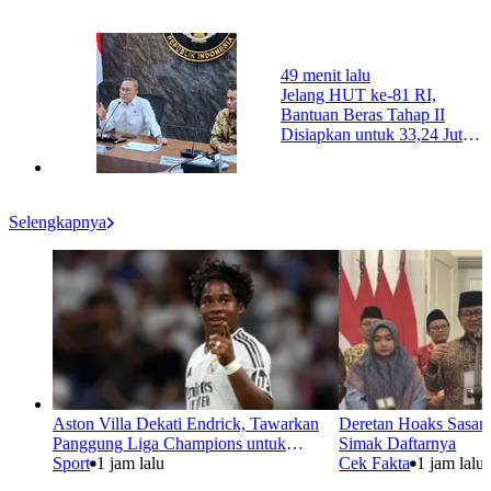
49 menit lalu
Jelang HUT ke-81 RI,
Bantuan Beras Tahap II
Disiapkan untuk 33,24 Juta
Keluarga
Selengkapnya
Aston Villa Dekati Endrick, Tawarkan
Deretan Hoaks Sasar
Panggung Liga Champions untuk
Simak Daftarnya
Penyerang Real Madrid
Sport
1 jam lalu
Cek Fakta
1 jam lalu