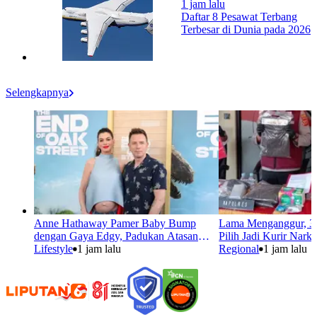
1 jam lalu
Daftar 8 Pesawat Terbang
Terbesar di Dunia pada 2026
Selengkapnya
Anne Hathaway Pamer Baby Bump
Lama Menganggur, 37 
dengan Gaya Edgy, Padukan Atasan
Pilih Jadi Kurir Nark
Biru dan Jeans
Lifestyle
1 jam lalu
Regional
1 jam lalu