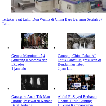
Tertukar Saat Lahir, Dua Wanita di China Baru Bertemu Setelah 37
Tahun
Gempa Magnitudo 7,4
Canggih, China Pakai AI
Guncang Kolombia dan
untuk Pantau Migrasi Ikan di
Ekuador
Bendungan Tibet
1 jam lalu
2 jam lalu
Gara-gara Anak Tak Mau
Abdul El-Sayed Berharap
Duduk, Pesawat di Kanada
Obama Turun Gunung
Batal Terbang
Dukung Kampanyenya