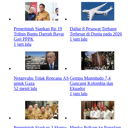
Pemerintah Siapkan Rp 19
Daftar 8 Pesawat Terbang
Triliun Bantu Daerah Bayar
Terbesar di Dunia pada 2026
Gaji PPPK
1 jam lalu
1 jam lalu
Netanyahu Tolak Rencana AS
Gempa Magnitudo 7,4
untuk Gaza
Guncang Kolombia dan
52 menit lalu
Ekuador
1 jam lalu
Pemerintah Siapkan 3 Skema
Menko Polkam ke Pangdam