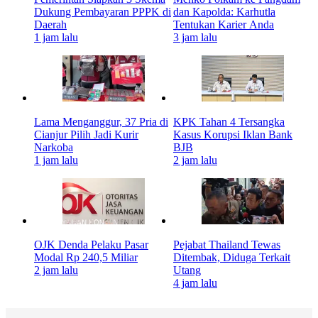
Dukung Pembayaran PPPK di
dan Kapolda: Karhutla
Daerah
Tentukan Karier Anda
1 jam lalu
3 jam lalu
Lama Menganggur, 37 Pria di
KPK Tahan 4 Tersangka
Cianjur Pilih Jadi Kurir
Kasus Korupsi Iklan Bank
Narkoba
BJB
1 jam lalu
2 jam lalu
OJK Denda Pelaku Pasar
Pejabat Thailand Tewas
Modal Rp 240,5 Miliar
Ditembak, Diduga Terkait
2 jam lalu
Utang
4 jam lalu