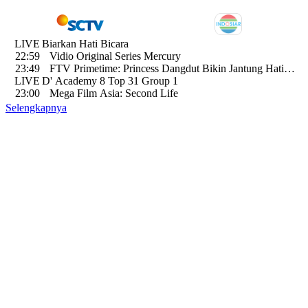
LIVE
Biarkan Hati Bicara
J
22:59
Vidio Original Series Mercury
23:49
FTV Primetime: Princess Dangdut Bikin Jantung Hati
k
LIVE
D' Academy 8 Top 31 Group 1
Cenat Cenut
8
23:00
Mega Film Asia: Second Life
R
Selengkapnya
B
B
T
I
D
u
3
J
K