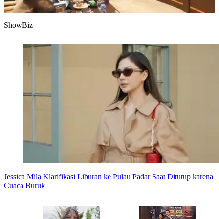
ShowBiz
Rakor Karhutla Bahas Penanganan Lahan Terdampak Seluas 107
Ribu Hektare
8 Foto
Jessica Mila Klarifikasi Liburan ke Pulau Padar Saat Ditutup karena
Cuaca Buruk