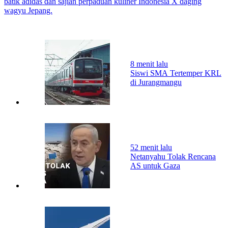
batik adidas dan sajian perpaduan kuliner Indonesia X daging
wagyu Jepang.
8 menit lalu
Siswi SMA Tertemper KRL
di Jurangmangu
52 menit lalu
Netanyahu Tolak Rencana
AS untuk Gaza
00:51