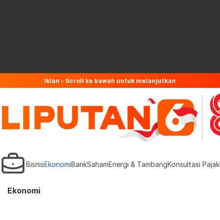
Iklan - Scroll ke bawah untuk melanjutkan
Bisnis
Ekonomi
Bank
Saham
Energi & Tambang
Konsultasi Pajak
Ekonomi