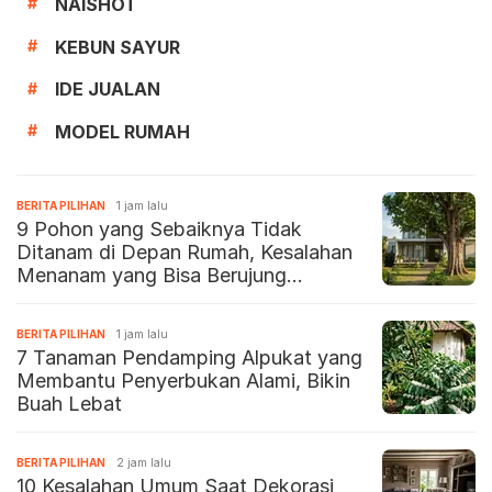
NAISHOT
#
KEBUN SAYUR
#
IDE JUALAN
#
MODEL RUMAH
#
BERITA PILIHAN
1 jam lalu
9 Pohon yang Sebaiknya Tidak
Ditanam di Depan Rumah, Kesalahan
Menanam yang Bisa Berujung
Renovasi
BERITA PILIHAN
1 jam lalu
7 Tanaman Pendamping Alpukat yang
Membantu Penyerbukan Alami, Bikin
Buah Lebat
BERITA PILIHAN
2 jam lalu
10 Kesalahan Umum Saat Dekorasi