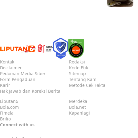
Kontak
Redaksi
Disclaimer
Kode Etik
Pedoman Media Siber
Sitemap
Form Pengaduan
Tentang Kami
Karir
Metode Cek Fakta
Hak Jawab dan Koreksi Berita
Liputan6
Merdeka
Bola.com
Bola.net
Fimela
Kapanlagi
Brilio
Connect with us