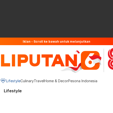
Iklan - Scroll ke bawah untuk melanjutkan
Lifestyle
Culinary
Travel
Home & Decor
Pesona Indonesia
Lifestyle