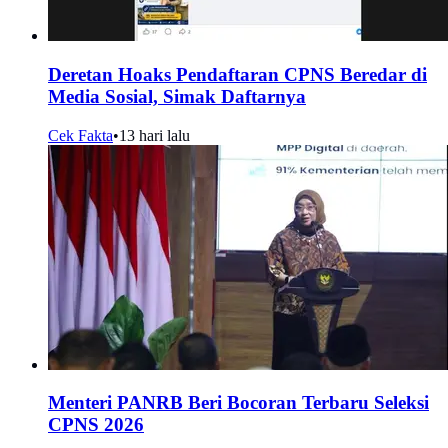
Deretan Hoaks Pendaftaran CPNS Beredar di
Media Sosial, Simak Daftarnya
Cek Fakta
•
13 hari lalu
Menteri PANRB Beri Bocoran Terbaru Seleksi
CPNS 2026