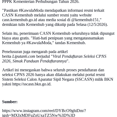
PPPK Kementerian Perhubungan Tahun 2026.
"Pastikan #KawulaModa mendapatkan informasi resmi terkait
CASN Kemenhub melalui sumber resmi yaitu website
casn.kemenhub.go.id atau media sosial di @kemenhub151,"
demikian tulis Kemenhub yang dikutip pada Selasa (12/5/2026).
Selain itu, penerimaan CASN Kemenhub seluruhnya tidak dipungut
biaya atau gratis. "Hati-hati penipuan yang mengatasnamakan
Kemenhub ya #KawulaModa," tandas Kemenhub.
Penelusuran juga mengarah pada artikel
berita
Liputan6.com
berjudul "
Viral Pendaftaran Seleksi CPNS
2026, Simak Panduan Pendaftarannya
".
Artikel ini menegaskan bahwa seluruh proses pendaftaran dan
seleksi CPNS 2026 hanya akan dilakukan melalui portal resmi
Sistem Seleksi Calon Aparatur Sipil Negara (SSCASN) milik BKN
yakni https://sscasn.bkn.go.id.
Sumber:
https://www.instagram.com/reel/DYBcO9ghiDm/?
igsh=MXIxMDFuZnUxaTZ5Nw%3D%3D