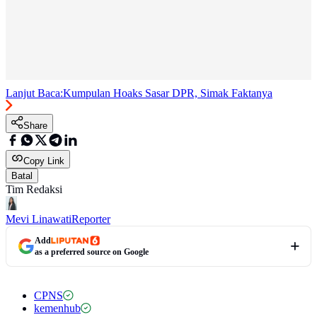
Lanjut Baca:
Kumpulan Hoaks Sasar DPR, Simak Faktanya
Share
Copy Link
Batal
Tim Redaksi
Mevi Linawati
Reporter
Add
as a preferred source on Google
CPNS
kemenhub