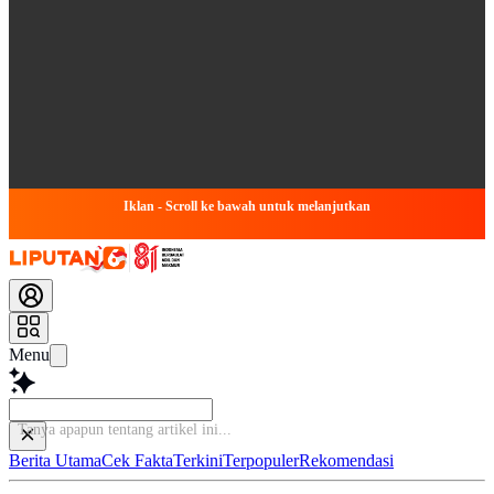
Iklan - Scroll ke bawah untuk melanjutkan
Menu
Tanya apapun tent
Berita Utama
Cek Fakta
Terkini
Terpopuler
Rekomendasi