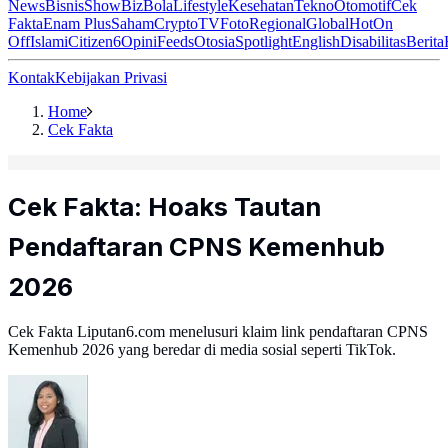
News
Bisnis
ShowBiz
Bola
Lifestyle
Kesehatan
Tekno
Otomotif
Cek
Fakta
Enam Plus
Saham
Crypto
TV
Foto
Regional
Global
Hot
On
Off
Islami
Citizen6
Opini
Feeds
Otosia
Spotlight
English
Disabilitas
Berita
Kontak
Kebijakan Privasi
Home
Cek Fakta
Cek Fakta: Hoaks Tautan
Pendaftaran CPNS Kemenhub
2026
Cek Fakta Liputan6.com menelusuri klaim link pendaftaran CPNS
Kemenhub 2026 yang beredar di media sosial seperti TikTok.