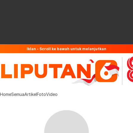
Iklan - Scroll ke bawah untuk melanjutkan
Home
Semua
Artikel
Foto
Video