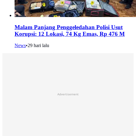
Malam Panjang Penggeledahan Polisi Usut
Korupsi: 12 Lokasi, 74 Kg Emas, Rp 476 M
News
•
29 hari lalu
Advertisement