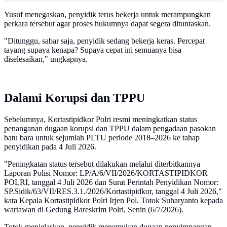
Yusuf menegaskan, penyidik terus bekerja untuk merampungkan
perkara tersebut agar proses hukumnya dapat segera dituntaskan.
"Ditunggu, sabar saja, penyidik sedang bekerja keras. Percepat
tayang supaya kenapa? Supaya cepat ini semuanya bisa
diselesaikan," ungkapnya.
Dalami Korupsi dan TPPU
Sebelumnya, Kortastipidkor Polri resmi meningkatkan status
penanganan dugaan korupsi dan TPPU dalam pengadaan pasokan
batu bara untuk sejumlah PLTU periode 2018–2026 ke tahap
penyidikan pada 4 Juli 2026.
"Peningkatan status tersebut dilakukan melalui diterbitkannya
Laporan Polisi Nomor: LP/A/6/VII/2026/KORTASTIPIDKOR
POLRI, tanggal 4 Juli 2026 dan Surat Perintah Penyidikan Nomor:
SP.Sidik/63/VII/RES.3.1./2026/Kortastipidkor, tanggal 4 Juli 2026,"
kata Kepala Kortastipidkor Polri Irjen Pol. Totok Suharyanto kepada
wartawan di Gedung Bareskrim Polri, Senin (6/7/2026).
Totok menjelaskan, penyidik menemukan dugaan penyimpangan