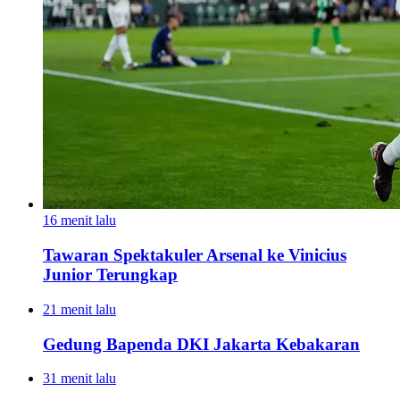
16 menit lalu
Tawaran Spektakuler Arsenal ke Vinicius
Junior Terungkap
21 menit lalu
Gedung Bapenda DKI Jakarta Kebakaran
31 menit lalu