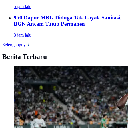
5 jam lalu
950 Dapur MBG Diduga Tak Layak Sanitasi,
BGN Ancam Tutup Permanen
3 jam lalu
Selengkapnya
Berita Terbaru