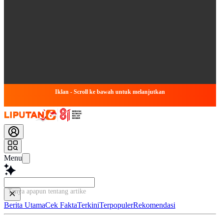
Iklan - Scroll ke bawah untuk melanjutkan
Menu
Tanya apapun tentang artikel ini...
Berita Utama
Cek Fakta
Terkini
Terpopuler
Rekomendasi