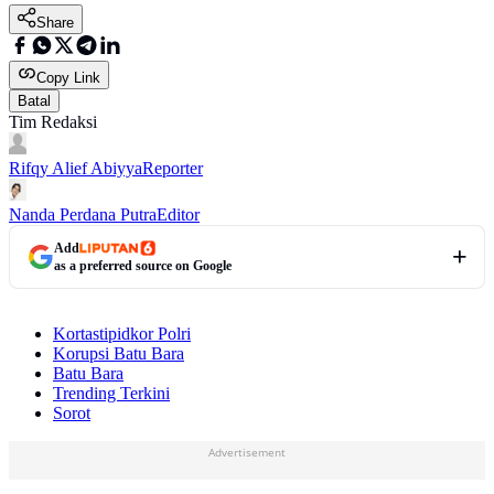
Share
Copy Link
Batal
Tim Redaksi
Rifqy Alief Abiyya
Reporter
Nanda Perdana Putra
Editor
Add
as a preferred source on Google
Kortastipidkor Polri
Korupsi Batu Bara
Batu Bara
Trending Terkini
Sorot
Advertisement