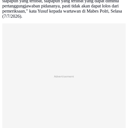
siapapun yang terlibat, siapapun yang terlibat yang dapat diminta
pertanggungjawaban pidananya, pasti tidak akan dapat lolos dari
pemeriksaan," kata Yusuf kepada wartawan di Mabes Polri, Selasa
(7/7/2026).
Advertisement