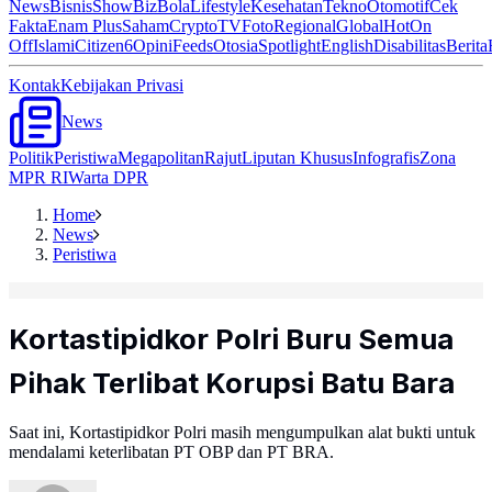
News
Bisnis
ShowBiz
Bola
Lifestyle
Kesehatan
Tekno
Otomotif
Cek
Fakta
Enam Plus
Saham
Crypto
TV
Foto
Regional
Global
Hot
On
Off
Islami
Citizen6
Opini
Feeds
Otosia
Spotlight
English
Disabilitas
Berita
Kontak
Kebijakan Privasi
News
Politik
Peristiwa
Megapolitan
Rajut
Liputan Khusus
Infografis
Zona
MPR RI
Warta DPR
Home
News
Peristiwa
Kortastipidkor Polri Buru Semua
Pihak Terlibat Korupsi Batu Bara
Saat ini, Kortastipidkor Polri masih mengumpulkan alat bukti untuk
mendalami keterlibatan PT OBP dan PT BRA.