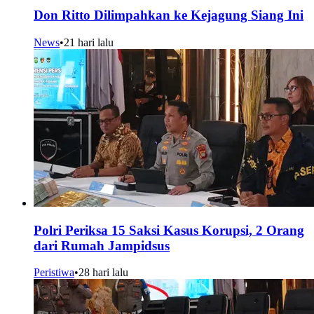
Don Ritto Dilimpahkan ke Kejagung Siang Ini
News
•
21 hari lalu
Polri Periksa 15 Saksi Kasus Korupsi, 2 Orang
dari Rumah Jampidsus
Peristiwa
•
28 hari lalu