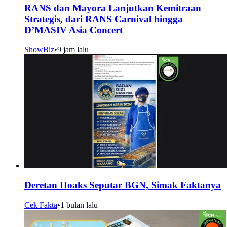
RANS dan Mayora Lanjutkan Kemitraan
Strategis, dari RANS Carnival hingga
D’MASIV Asia Concert
ShowBiz
•
9 jam lalu
Deretan Hoaks Seputar BGN, Simak Faktanya
Cek Fakta
•
1 bulan lalu