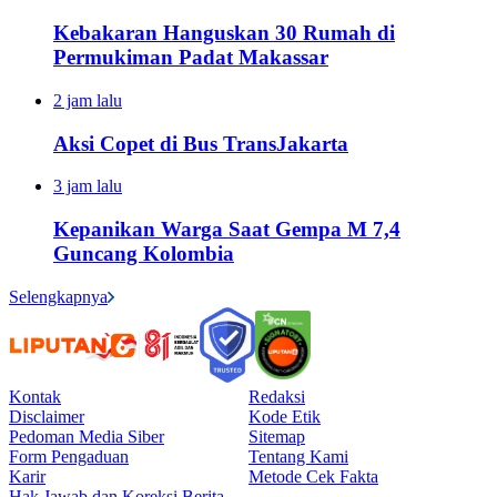
Kebakaran Hanguskan 30 Rumah di
Permukiman Padat Makassar
2 jam lalu
Aksi Copet di Bus TransJakarta
3 jam lalu
Kepanikan Warga Saat Gempa M 7,4
Guncang Kolombia
Selengkapnya
Kontak
Redaksi
Disclaimer
Kode Etik
Pedoman Media Siber
Sitemap
Form Pengaduan
Tentang Kami
Karir
Metode Cek Fakta
Hak Jawab dan Koreksi Berita