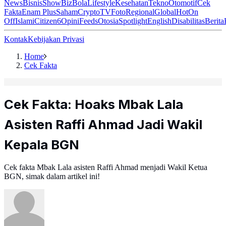
News
Bisnis
ShowBiz
Bola
Lifestyle
Kesehatan
Tekno
Otomotif
Cek
Fakta
Enam Plus
Saham
Crypto
TV
Foto
Regional
Global
Hot
On
Off
Islami
Citizen6
Opini
Feeds
Otosia
Spotlight
English
Disabilitas
Berita
Kontak
Kebijakan Privasi
Home
Cek Fakta
Cek Fakta: Hoaks Mbak Lala
Asisten Raffi Ahmad Jadi Wakil
Kepala BGN
Cek fakta Mbak Lala asisten Raffi Ahmad menjadi Wakil Ketua
BGN, simak dalam artikel ini!