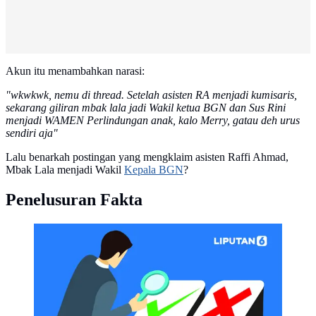
Akun itu menambahkan narasi:
"wkwkwk, nemu di thread. S
etelah asisten RA menjadi kumisaris,
sekarang giliran mbak lala jadi Wakil ketua BGN dan Sus Rini
menjadi WAMEN Perlindungan anak, kalo Merry, gatau deh urus
sendiri aja"
Lalu benarkah postingan yang mengklaim asisten Raffi Ahmad,
Mbak Lala menjadi Wakil
Kepala BGN
?
Penelusuran Fakta
CEK FAKTA Liputan6 (Liputan6.com/Abdillah)