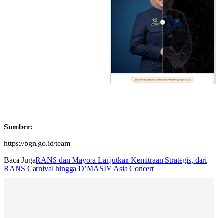
Sumber:
https://bgn.go.id/team
Baca Juga
RANS dan Mayora Lanjutkan Kemitraan Strategis, dari
RANS Carnival hingga D’MASIV Asia Concert