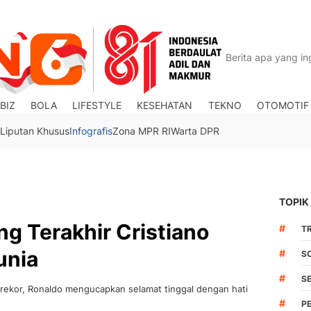
BIZ
BOLA
LIFESTYLE
KESEHATAN
TEKNO
OTOMOTIF
Liputan Khusus
Infografis
Zona MPR RI
Warta DPR
TOPIK
ng Terakhir Cristiano
#
TR
unia
#
S
#
S
rekor, Ronaldo mengucapkan selamat tinggal dengan hati
#
P