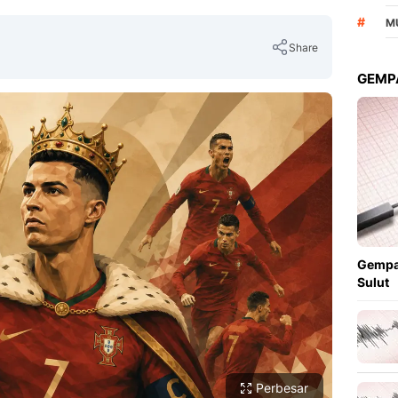
#
M
Share
GEMPA
Copy Link
Gempa
Sulut
Perbesar