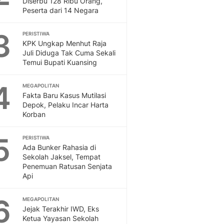
Diserbu 128 Ribu Orang,
Sport
Peserta dari 14 Negara
Berita Bola Terkini, Ja
Klasemen, Hasil Liga
3
PERISTIWA
KPK Ungkap Menhut Raja
Juli Diduga Tak Cuma Sekali
Temui Bupati Kuansing
4
MEGAPOLITAN
Fakta Baru Kasus Mutilasi
Depok, Pelaku Incar Harta
Korban
5
PERISTIWA
Ada Bunker Rahasia di
Sekolah Jaksel, Tempat
Penemuan Ratusan Senjata
Api
6
MEGAPOLITAN
Jejak Terakhir IWD, Eks
Ketua Yayasan Sekolah