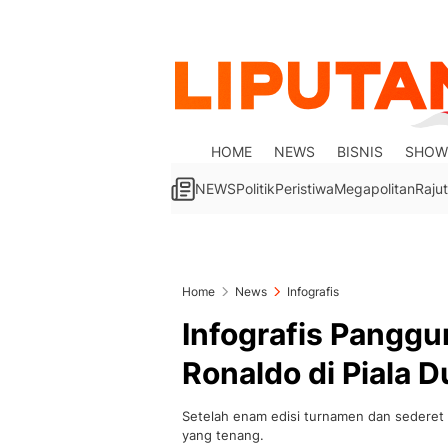
HOME
NEWS
BISNIS
SHOW
NEWS
Politik
Peristiwa
Megapolitan
Rajut
Home
News
Infografis
Infografis Panggu
Ronaldo di Piala D
Setelah enam edisi turnamen dan sederet 
yang tenang.