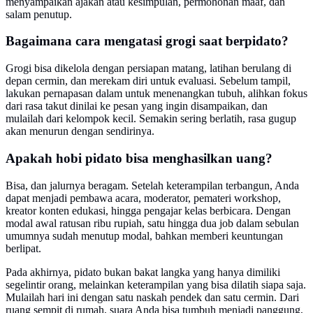
menyampaikan ajakan atau kesimpulan, permohonan maaf, dan
salam penutup.
Bagaimana cara mengatasi grogi saat berpidato?
Grogi bisa dikelola dengan persiapan matang, latihan berulang di
depan cermin, dan merekam diri untuk evaluasi. Sebelum tampil,
lakukan pernapasan dalam untuk menenangkan tubuh, alihkan fokus
dari rasa takut dinilai ke pesan yang ingin disampaikan, dan
mulailah dari kelompok kecil. Semakin sering berlatih, rasa gugup
akan menurun dengan sendirinya.
Apakah hobi pidato bisa menghasilkan uang?
Bisa, dan jalurnya beragam. Setelah keterampilan terbangun, Anda
dapat menjadi pembawa acara, moderator, pemateri workshop,
kreator konten edukasi, hingga pengajar kelas berbicara. Dengan
modal awal ratusan ribu rupiah, satu hingga dua job dalam sebulan
umumnya sudah menutup modal, bahkan memberi keuntungan
berlipat.
Pada akhirnya, pidato bukan bakat langka yang hanya dimiliki
segelintir orang, melainkan keterampilan yang bisa dilatih siapa saja.
Mulailah hari ini dengan satu naskah pendek dan satu cermin. Dari
ruang sempit di rumah, suara Anda bisa tumbuh menjadi panggung,