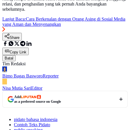
relasi, dan penghasilan yang tak pernah Anda bayangkan
sebelumnya.
Lanjut Baca:
Cara Berkenalan dengan Orang Asing di Sosial Media
yang Aman dan Menyenangkan
Share
Copy Link
Batal
Tim Redaksi
Bimo Bagas Basworo
Reporter
Nisa Mutia Sari
Editor
Add
as a preferred source on Google
pidato bahasa indonesia
Contoh Teks Pidato
public speaking