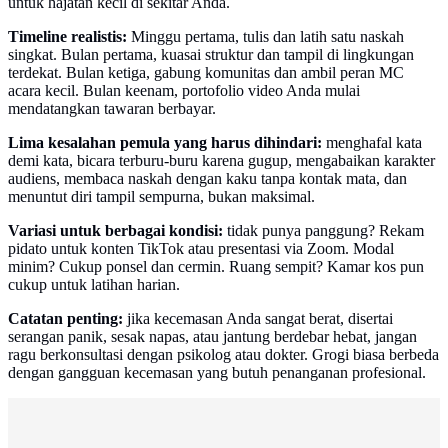
untuk hajatan kecil di sekitar Anda.
Timeline realistis:
Minggu pertama, tulis dan latih satu naskah
singkat. Bulan pertama, kuasai struktur dan tampil di lingkungan
terdekat. Bulan ketiga, gabung komunitas dan ambil peran MC
acara kecil. Bulan keenam, portofolio video Anda mulai
mendatangkan tawaran berbayar.
Lima kesalahan pemula yang harus dihindari:
menghafal kata
demi kata, bicara terburu-buru karena gugup, mengabaikan karakter
audiens, membaca naskah dengan kaku tanpa kontak mata, dan
menuntut diri tampil sempurna, bukan maksimal.
Variasi untuk berbagai kondisi:
tidak punya panggung? Rekam
pidato untuk konten TikTok atau presentasi via Zoom. Modal
minim? Cukup ponsel dan cermin. Ruang sempit? Kamar kos pun
cukup untuk latihan harian.
Catatan penting:
jika kecemasan Anda sangat berat, disertai
serangan panik, sesak napas, atau jantung berdebar hebat, jangan
ragu berkonsultasi dengan psikolog atau dokter. Grogi biasa berbeda
dengan gangguan kecemasan yang butuh penanganan profesional.