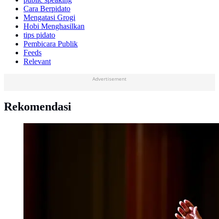
Cara Berpidato
Mengatasi Grogi
Hobi Menghasilkan
tips pidato
Pembicara Publik
Feeds
Relevant
Advertisement
Rekomendasi