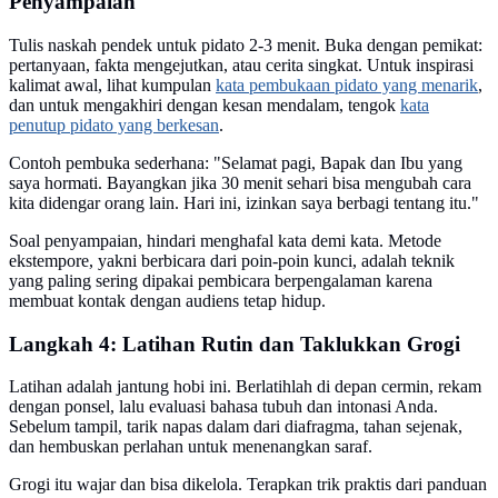
Penyampaian
Tulis naskah pendek untuk pidato 2-3 menit. Buka dengan pemikat:
pertanyaan, fakta mengejutkan, atau cerita singkat. Untuk inspirasi
kalimat awal, lihat kumpulan
kata pembukaan pidato yang menarik
,
dan untuk mengakhiri dengan kesan mendalam, tengok
kata
penutup pidato yang berkesan
.
Contoh pembuka sederhana: "Selamat pagi, Bapak dan Ibu yang
saya hormati. Bayangkan jika 30 menit sehari bisa mengubah cara
kita didengar orang lain. Hari ini, izinkan saya berbagi tentang itu."
Soal penyampaian, hindari menghafal kata demi kata. Metode
ekstempore, yakni berbicara dari poin-poin kunci, adalah teknik
yang paling sering dipakai pembicara berpengalaman karena
membuat kontak dengan audiens tetap hidup.
Langkah 4: Latihan Rutin dan Taklukkan Grogi
Latihan adalah jantung hobi ini. Berlatihlah di depan cermin, rekam
dengan ponsel, lalu evaluasi bahasa tubuh dan intonasi Anda.
Sebelum tampil, tarik napas dalam dari diafragma, tahan sejenak,
dan hembuskan perlahan untuk menenangkan saraf.
Grogi itu wajar dan bisa dikelola. Terapkan trik praktis dari panduan