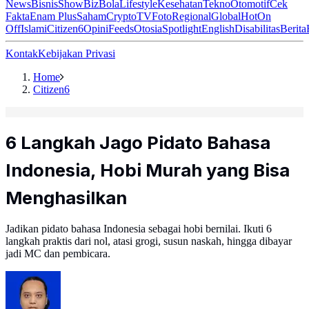
News
Bisnis
ShowBiz
Bola
Lifestyle
Kesehatan
Tekno
Otomotif
Cek
Fakta
Enam Plus
Saham
Crypto
TV
Foto
Regional
Global
Hot
On
Off
Islami
Citizen6
Opini
Feeds
Otosia
Spotlight
English
Disabilitas
Berita
Kontak
Kebijakan Privasi
Home
Citizen6
6 Langkah Jago Pidato Bahasa
Indonesia, Hobi Murah yang Bisa
Menghasilkan
Jadikan pidato bahasa Indonesia sebagai hobi bernilai. Ikuti 6
langkah praktis dari nol, atasi grogi, susun naskah, hingga dibayar
jadi MC dan pembicara.