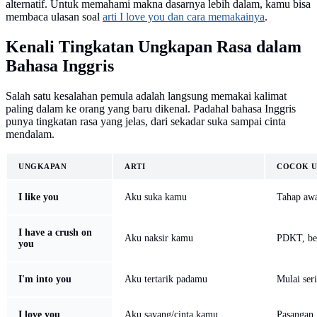
alternatif. Untuk memahami makna dasarnya lebih dalam, kamu bisa
membaca ulasan soal
arti I love you dan cara memakainya
.
Kenali Tingkatan Ungkapan Rasa dalam
Bahasa Inggris
Salah satu kesalahan pemula adalah langsung memakai kalimat
paling dalam ke orang yang baru dikenal. Padahal bahasa Inggris
punya tingkatan rasa yang jelas, dari sekadar suka sampai cinta
mendalam.
UNGKAPAN
ARTI
COCOK 
I like you
Aku suka kamu
Tahap awa
I have a crush on
Aku naksir kamu
PDKT, be
you
I'm into you
Aku tertarik padamu
Mulai ser
I love you
Aku sayang/cinta kamu
Pasangan,