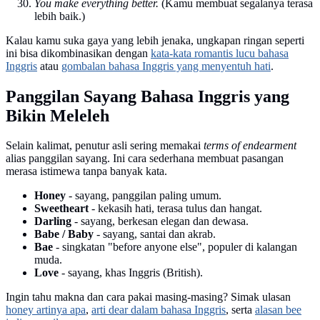
You make everything better.
(Kamu membuat segalanya terasa
lebih baik.)
Kalau kamu suka gaya yang lebih jenaka, ungkapan ringan seperti
ini bisa dikombinasikan dengan
kata-kata romantis lucu bahasa
Inggris
atau
gombalan bahasa Inggris yang menyentuh hati
.
Panggilan Sayang Bahasa Inggris yang
Bikin Meleleh
Selain kalimat, penutur asli sering memakai
terms of endearment
alias panggilan sayang. Ini cara sederhana membuat pasangan
merasa istimewa tanpa banyak kata.
Honey
- sayang, panggilan paling umum.
Sweetheart
- kekasih hati, terasa tulus dan hangat.
Darling
- sayang, berkesan elegan dan dewasa.
Babe / Baby
- sayang, santai dan akrab.
Bae
- singkatan "before anyone else", populer di kalangan
muda.
Love
- sayang, khas Inggris (British).
Ingin tahu makna dan cara pakai masing-masing? Simak ulasan
honey artinya apa
,
arti dear dalam bahasa Inggris
, serta
alasan bee