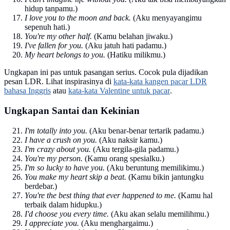
hidup tanpamu.)
I love you to the moon and back.
(Aku menyayangimu
sepenuh hati.)
You're my other half.
(Kamu belahan jiwaku.)
I've fallen for you.
(Aku jatuh hati padamu.)
My heart belongs to you.
(Hatiku milikmu.)
Ungkapan ini pas untuk pasangan serius. Cocok pula dijadikan
pesan LDR. Lihat inspirasinya di
kata-kata kangen pacar LDR
bahasa Inggris
atau
kata-kata Valentine untuk pacar
.
Ungkapan Santai dan Kekinian
I'm totally into you.
(Aku benar-benar tertarik padamu.)
I have a crush on you.
(Aku naksir kamu.)
I'm crazy about you.
(Aku tergila-gila padamu.)
You're my person.
(Kamu orang spesialku.)
I'm so lucky to have you.
(Aku beruntung memilikimu.)
You make my heart skip a beat.
(Kamu bikin jantungku
berdebar.)
You're the best thing that ever happened to me.
(Kamu hal
terbaik dalam hidupku.)
I'd choose you every time.
(Aku akan selalu memilihmu.)
I appreciate you.
(Aku menghargaimu.)