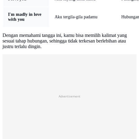
I'm madly in love
Aku tergila-gila padamu
Hubungan
with you
Dengan memahami tangga ini, kamu bisa memilih kalimat yang
sesuai tahap hubungan, sehingga tidak terkesan berlebihan atau
justru terlalu dingin.
Advertisement