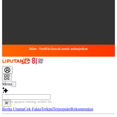
Iklan - Scroll ke bawah untuk melanjutkan
Menu
Ba
Berita Utama
Cek Fakta
Terkini
Terpopuler
Rekomendasi