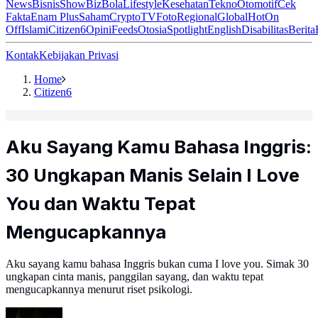
News
Bisnis
ShowBiz
Bola
Lifestyle
Kesehatan
Tekno
Otomotif
Cek
Fakta
Enam Plus
Saham
Crypto
TV
Foto
Regional
Global
Hot
On
Off
Islami
Citizen6
Opini
Feeds
Otosia
Spotlight
English
Disabilitas
Berita
Kontak
Kebijakan Privasi
Home
Citizen6
Aku Sayang Kamu Bahasa Inggris:
30 Ungkapan Manis Selain I Love
You dan Waktu Tepat
Mengucapkannya
Aku sayang kamu bahasa Inggris bukan cuma I love you. Simak 30
ungkapan cinta manis, panggilan sayang, dan waktu tepat
mengucapkannya menurut riset psikologi.