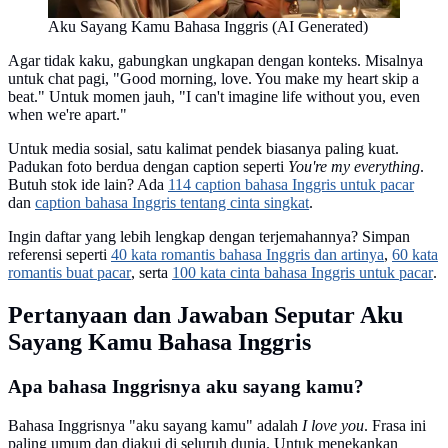
Aku Sayang Kamu Bahasa Inggris (AI Generated)
Agar tidak kaku, gabungkan ungkapan dengan konteks. Misalnya
untuk chat pagi, "Good morning, love. You make my heart skip a
beat." Untuk momen jauh, "I can't imagine life without you, even
when we're apart."
Untuk media sosial, satu kalimat pendek biasanya paling kuat.
Padukan foto berdua dengan caption seperti
You're my everything
.
Butuh stok ide lain? Ada
114 caption bahasa Inggris untuk pacar
dan
caption bahasa Inggris tentang cinta singkat
.
Ingin daftar yang lebih lengkap dengan terjemahannya? Simpan
referensi seperti
40 kata romantis bahasa Inggris dan artinya
,
60 kata
romantis buat pacar
, serta
100 kata cinta bahasa Inggris untuk pacar
.
Pertanyaan dan Jawaban Seputar Aku
Sayang Kamu Bahasa Inggris
Apa bahasa Inggrisnya aku sayang kamu?
Bahasa Inggrisnya "aku sayang kamu" adalah
I love you
. Frasa ini
paling umum dan diakui di seluruh dunia. Untuk menekankan