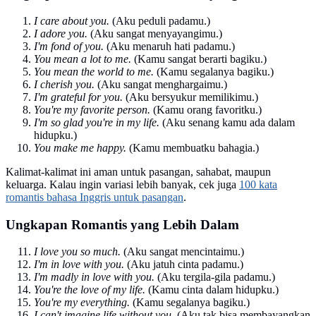
I care about you.
(Aku peduli padamu.)
I adore you.
(Aku sangat menyayangimu.)
I'm fond of you.
(Aku menaruh hati padamu.)
You mean a lot to me.
(Kamu sangat berarti bagiku.)
You mean the world to me.
(Kamu segalanya bagiku.)
I cherish you.
(Aku sangat menghargaimu.)
I'm grateful for you.
(Aku bersyukur memilikimu.)
You're my favorite person.
(Kamu orang favoritku.)
I'm so glad you're in my life.
(Aku senang kamu ada dalam
hidupku.)
You make me happy.
(Kamu membuatku bahagia.)
Kalimat-kalimat ini aman untuk pasangan, sahabat, maupun
keluarga. Kalau ingin variasi lebih banyak, cek juga
100 kata
romantis bahasa Inggris untuk pasangan
.
Ungkapan Romantis yang Lebih Dalam
I love you so much.
(Aku sangat mencintaimu.)
I'm in love with you.
(Aku jatuh cinta padamu.)
I'm madly in love with you.
(Aku tergila-gila padamu.)
You're the love of my life.
(Kamu cinta dalam hidupku.)
You're my everything.
(Kamu segalanya bagiku.)
I can't imagine life without you.
(Aku tak bisa membayangkan