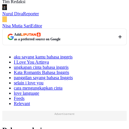
Tim Redaksi
Nurul Diva
Reporter
Nisa Mutia Sari
Editor
Add
as a preferred source on Google
aku sayang kamu bahasa inggris
I Love You Artinya
ungkapan cinta bahasa inggris
Kata Romantis Bahasa Inggris
panggilan sayang bahasa Inggris
selain i love you
cara mengungkapkan cinta
love language
Feeds
Relevant
Advertisement