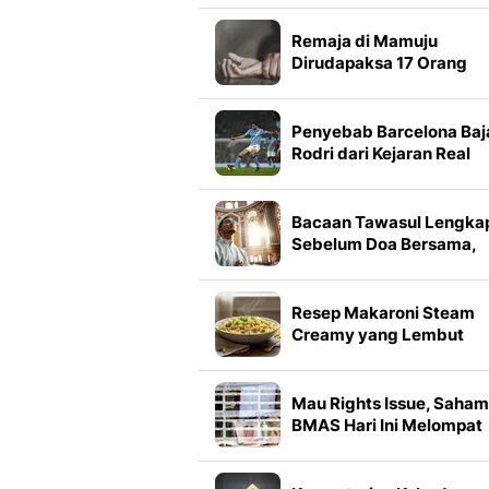
Remaja di Mamuju
Dirudapaksa 17 Orang
Hingga Hamil 3 Bulan
Penyebab Barcelona Baj
Rodri dari Kejaran Real
Madrid
Bacaan Tawasul Lengka
Sebelum Doa Bersama,
Panduan Lengkap agar
Mustajab
Resep Makaroni Steam
Creamy yang Lembut
Tanpa Oven
Mau Rights Issue, Saham
BMAS Hari Ini Melompat
3,73%