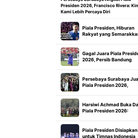
Presiden 2026, Francisco Rivera: Kin
Kami Lebih Percaya Diri
Piala Presiden, Hiburan
Rakyat yang Semarakka
Jeda Kompetisi
Gagal Juara Piala Presid
2026, Persib Bandung
Petik Banyak Pelajaran
Persebaya Surabaya Ju
Piala Presiden 2026,
Manajemen Imbau Bone
Tak Konvoi
Harsiwi Achmad Buka D
Piala Presiden 2026:
Meningkat 16 Persen dar
Tahun Lalu
Piala Presiden Disiapkan
untuk Timnas Indonesia