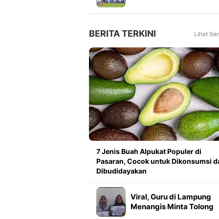
Mulai 2027, Masuk Slot
FIFA Matchday
BERITA TERKINI
Lihat Se
7 Jenis Buah Alpukat Populer di
Pasaran, Cocok untuk Dikonsumsi d
Dibudidayakan
Viral, Guru di Lampung
Menangis Minta Tolong
Prabowo