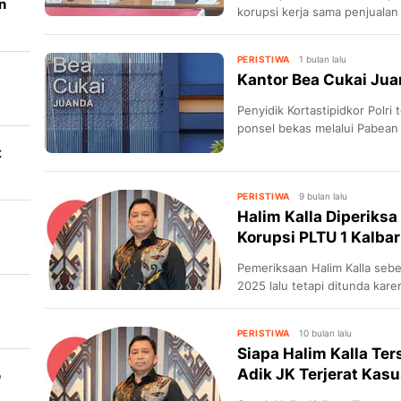
n
korupsi kerja sama penjualan
PERISTIWA
1 bulan lalu
Kantor Bea Cukai Jua
Penyidik Kortastipidkor Polr
ponsel bekas melalui Pabean
sejak 2024.
t
PERISTIWA
9 bulan lalu
Halim Kalla Diperiks
Korupsi PLTU 1 Kalbar
Pemeriksaan Halim Kalla seb
2025 lalu tetapi ditunda karen
PERISTIWA
10 bulan lalu
Siapa Halim Kalla Te
Adik JK Terjerat Kasus
o