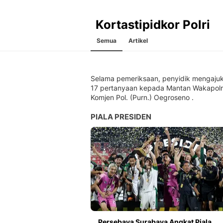
Kortastipidkor Polri
Semua
Artikel
Selama pemeriksaan, penyidik mengaju
17 pertanyaan kepada Mantan Wakapolr
Komjen Pol. (Purn.) Oegroseno .
PIALA PRESIDEN
Persebaya Surabaya Angkat Piala