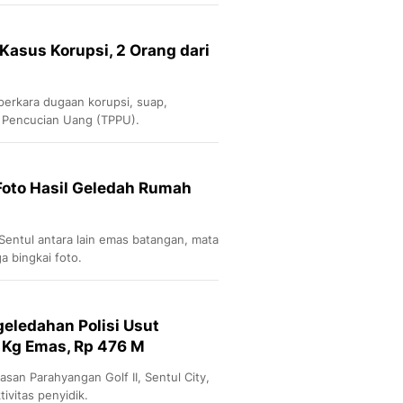
Sport
Berita Bola Terkini, Ja
Klasemen, Hasil Liga
i Kasus Korupsi, 2 Orang dari
 perkara dugaan korupsi, suap,
na Pencucian Uang (TPPU).
 Foto Hasil Geledah Rumah
 Sentul antara lain emas batangan, mata
a bingkai foto.
eledahan Polisi Usut
4 Kg Emas, Rp 476 M
an Parahyangan Golf II, Sentul City,
ivitas penyidik.