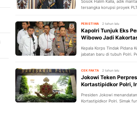
Sosok Halim Kalla, adik manta
tersangka korupsi proyek PL
Rp1,3 triliun. Terungkapnya si
mengejutkan publik.
PERISTIWA
2 tahun lalu
Kapolri Tunjuk Eks P
Wibowo Jadi Kakortas 
i
Kepala Korps Tindak Pidana K
jabatan baru di tubuh Polri. 
diteken Presiden Jokowi di a
2024.
CEK FAKTA
2 tahun lalu
Jokowi Teken Perpre
Kortastipidkor Polri,
Presiden Jokowi menandatan
Kortastipidkor Polri. Simak 
kasus korupsi.