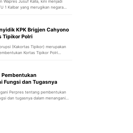
n Wapres Jusuf Kalla, kini menjadi
TU 1 Kalbar yang merugikan negara
apa Halim Kalla tersangka korupsi ini
enyidik KPK Brigjen Cahyono
Tipikor Polri
orupsi (Kakortas Tipikor) merupakan
Pembentukan Kortas Tipikor Polri
khir masa jabatannya pada 15 Oktober
s Pembentukan
 Ini Fungsi dan Tugasnya
gani Perpres tentang pembentukan
fungsi dan tugasnya dalam menangani