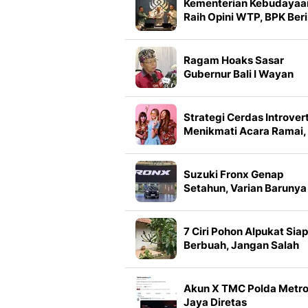
Kementerian Kebudayaa
Raih Opini WTP, BPK Beri
Catatan untuk Perkuat
Tata Kelola
Ragam Hoaks Sasar
Gubernur Bali I Wayan
Koster, Simak Daftarnya
Strategi Cerdas Introver
Menikmati Acara Ramai,
Begini Cara Mengelola
Energi Sosial Secara
Efektif
Suzuki Fronx Genap
Setahun, Varian Barunya
Curi Perhatian
7 Ciri Pohon Alpukat Siap
Berbuah, Jangan Salah
Rawat agar Bunga Tak
Rontok
Akun X TMC Polda Metr
Jaya Diretas