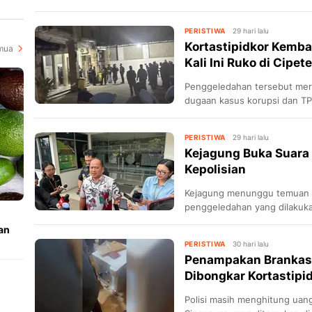
PERISTIWA
29 hari lalu
Kortastipidkor Kemba
mua
Kali Ini Ruko di Cipete
Penggeledahan tersebut meru
dugaan kasus korupsi dan T
PERISTIWA
29 hari lalu
Kejagung Buka Suara
Kepolisian
Kejagung menunggu temuan p
penggeledahan yang dilakukan
an
PERISTIWA
30 hari lalu
Penampakan Brankas 
Dibongkar Kortastipi
Polisi masih menghitung uang