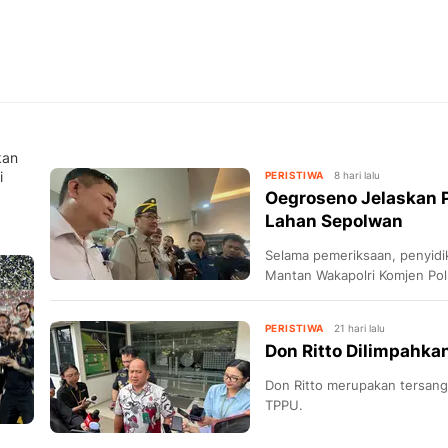
kan
i
PERISTIWA
8 hari lalu
Oegroseno Jelaskan 
Lahan Sepolwan
Selama pemeriksaan, penyidi
Mantan Wakapolri Komjen Pol
PERISTIWA
21 hari lalu
Don Ritto Dilimpahkan
Don Ritto merupakan tersang
TPPU.