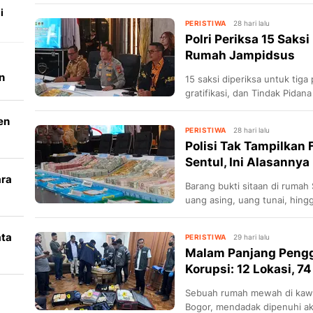
i
PERISTIWA
28 hari lalu
Polri Periksa 15 Saks
Rumah Jampidsus
n
15 saksi diperiksa untuk tiga
gratifikasi, dan Tindak Pida
en
PERISTIWA
28 hari lalu
Polisi Tak Tampilkan
Sentul, Ini Alasannya
ara
Barang bukti sitaan di rumah
uang asing, uang tunai, hingg
k
ata
PERISTIWA
29 hari lalu
Malam Panjang Pengg
i
Korupsi: 12 Lokasi, 7
Sebuah rumah mewah di kawas
Bogor, mendadak dipenuhi akt