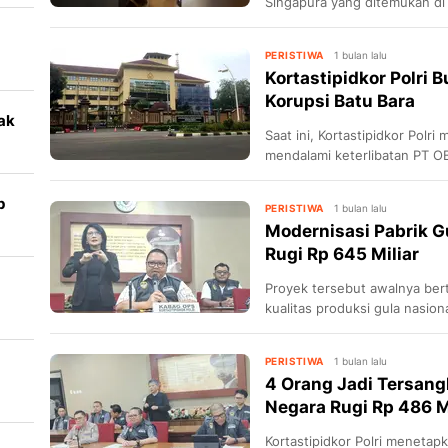
Singapura yang ditemukan di
PERISTIWA
1 bulan lalu
Kortastipidkor Polri 
Korupsi Batu Bara
ak
Saat ini, Kortastipidkor Polr
mendalami keterlibatan PT O
p
PERISTIWA
1 bulan lalu
Modernisasi Pabrik G
Rugi Rp 645 Miliar
Proyek tersebut awalnya ber
kualitas produksi gula nasion
PERISTIWA
1 bulan lalu
4 Orang Jadi Tersang
Negara Rugi Rp 486 M
Kortastipidkor Polri meneta