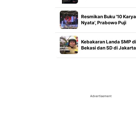
Resmikan Buku '10 Karya
Nyata', Prabowo Puji
Kemampuan dan
Keberanian Bahlil
Lahadalia
Kebakaran Landa SMP d
Bekasi dan SD di Jakarta
Selatan
Advertisement