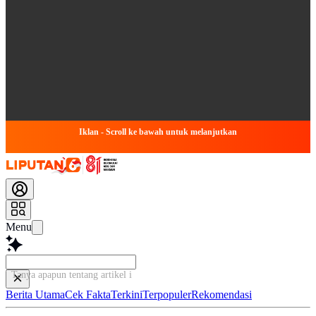
Iklan - Scroll ke bawah untuk melanjutkan
Menu
Tanya apapun tentang artikel ini...
Berita Utama
Cek Fakta
Terkini
Terpopuler
Rekomendasi