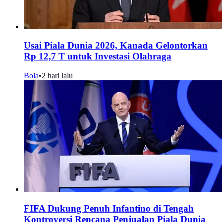
Usai Piala Dunia 2026, Kanada Gelontorkan
Rp 12,7 T untuk Investasi Olahraga
Bola
•
2 hari lalu
FIFA Dukung Penuh Infantino di Tengah
Kontroversi Rencana Penjualan Piala Dunia