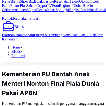
News
Bisnis
ShowBiz
Bola
Lifestyle
Kesehatan
Tekno
Otomotif
Cek
Fakta
Enam Plus
Saham
Crypto
TV
Foto
Regional
Global
Hot
On
Off
Islami
Citizen6
Opini
Feeds
Otosia
Spotlight
English
Disabilitas
Berita
Kontak
Kebijakan Privasi
Bisnis
Ekonomi
Bank
Saham
Energi & Tambang
Konsultasi Pajak
CPNS
Info
Kementan
Home
Bisnis
Ekonomi
Kementerian PU Bantah Anak
Menteri Nonton Final Piala Dunia
Pakai APBN
Kementerian PU menegaskan, seluruh penggunaan anggaran negara