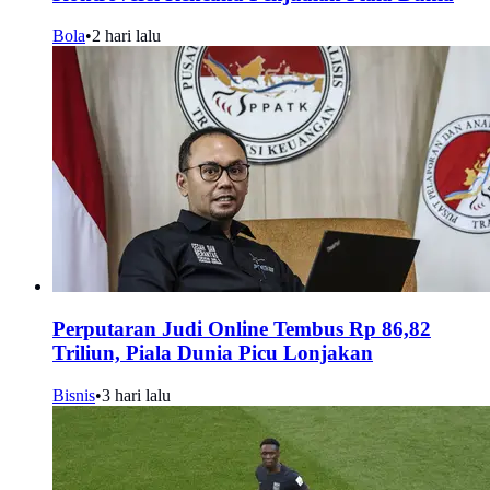
Bola
•
2 hari lalu
Perputaran Judi Online Tembus Rp 86,82
Triliun, Piala Dunia Picu Lonjakan
Bisnis
•
3 hari lalu