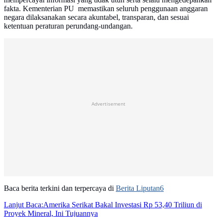
fakta. Kementerian PU memastikan seluruh penggunaan anggaran
negara dilaksanakan secara akuntabel, transparan, dan sesuai
ketentuan peraturan perundang-undangan.
Advertisement
Baca berita terkini dan terpercaya di
Berita Liputan6
Lanjut Baca:
Amerika Serikat Bakal Investasi Rp 53,40 Triliun di
Proyek Mineral, Ini Tujuannya