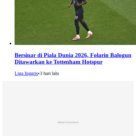
Bersinar di Piala Dunia 2026, Folarin Balogun
Ditawarkan ke Tottenham Hotspur
Liga Inggris
•
3 hari lalu
Advertisement