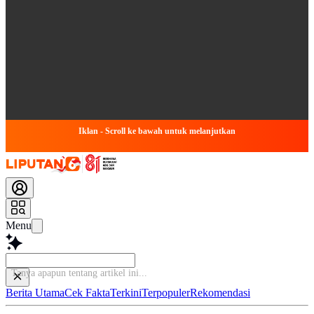
Iklan - Scroll ke bawah untuk melanjutkan
Menu
B
Berita Utama
Cek Fakta
Terkini
Terpopuler
Rekomendasi