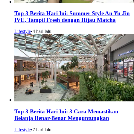
Top 3 Berita Hari Ini: Summer Style An Yu Jin
IVE, Tampil Fresh dengan Hijau Matcha
Lifestyle
•
4 hari lalu
Top 3 Berita Hari Ini: 3 Cara Memastikan
Belanja Benar-Benar Menguntungkan
Lifestyle
•
7 hari lalu