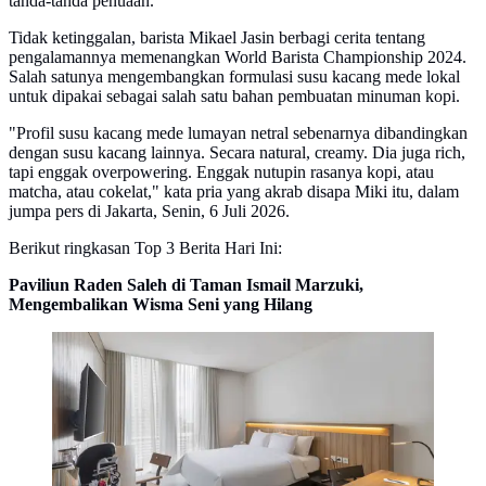
tanda-tanda penuaan.
Tidak ketinggalan, barista Mikael Jasin berbagi cerita tentang
pengalamannya memenangkan World Barista Championship 2024.
Salah satunya mengembangkan formulasi susu kacang mede lokal
untuk dipakai sebagai salah satu bahan pembuatan minuman kopi.
"Profil susu kacang mede lumayan netral sebenarnya dibandingkan
dengan susu kacang lainnya. Secara natural, creamy. Dia juga rich,
tapi enggak overpowering. Enggak nutupin rasanya kopi, atau
matcha, atau cokelat," kata pria yang akrab disapa Miki itu, dalam
jumpa pers di Jakarta, Senin, 6 Juli 2026.
Berikut ringkasan Top 3 Berita Hari Ini:
Paviliun Raden Saleh di Taman Ismail Marzuki,
Mengembalikan Wisma Seni yang Hilang
Tipe kamar Suite di Paviliun Raden Saleh, Artotel
Curated, kawasan Taman Ismail Marzuki (TIM)
Jakarta. (dok. Artotel)