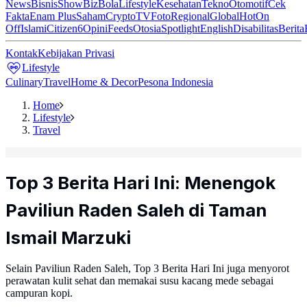
News
Bisnis
ShowBiz
Bola
Lifestyle
Kesehatan
Tekno
Otomotif
Cek
Fakta
Enam Plus
Saham
Crypto
TV
Foto
Regional
Global
Hot
On
Off
Islami
Citizen6
Opini
Feeds
Otosia
Spotlight
English
Disabilitas
Berita
Kontak
Kebijakan Privasi
Lifestyle
Culinary
Travel
Home & Decor
Pesona Indonesia
Home
Lifestyle
Travel
Top 3 Berita Hari Ini: Menengok
Paviliun Raden Saleh di Taman
Ismail Marzuki
Selain Paviliun Raden Saleh, Top 3 Berita Hari Ini juga menyorot
perawatan kulit sehat dan memakai susu kacang mede sebagai
campuran kopi.