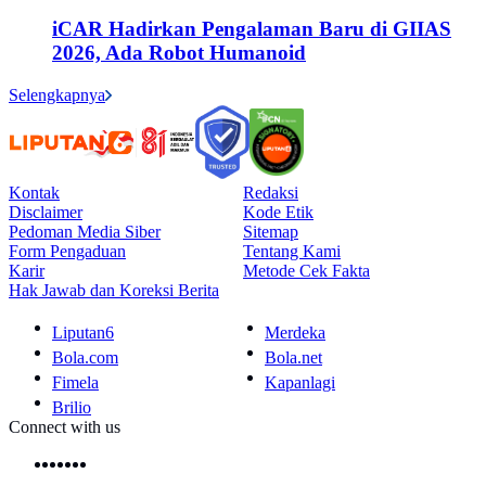
iCAR Hadirkan Pengalaman Baru di GIIAS
2026, Ada Robot Humanoid
Selengkapnya
Kontak
Redaksi
Disclaimer
Kode Etik
Pedoman Media Siber
Sitemap
Form Pengaduan
Tentang Kami
Karir
Metode Cek Fakta
Hak Jawab dan Koreksi Berita
Liputan6
Merdeka
Bola.com
Bola.net
Fimela
Kapanlagi
Brilio
Connect with us