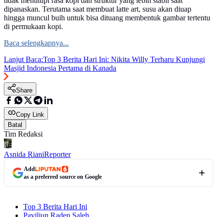
tidak menutupi rasa kopi dan struktur yang lebih stabil saat
dipanaskan. Terutama saat membuat latte art, susu akan diuap
hingga muncul buih untuk bisa dituang membentuk gambar tertentu
di permukaan kopi.
Baca selengkapnya...
Lanjut Baca:
Top 3 Berita Hari Ini: Nikita Willy Terharu Kunjungi
Masjid Indonesia Pertama di Kanada
Share
Copy Link
Batal
Tim Redaksi
Asnida Riani
Reporter
Add
as a preferred source on Google
Top 3 Berita Hari Ini
Paviliun Raden Saleh