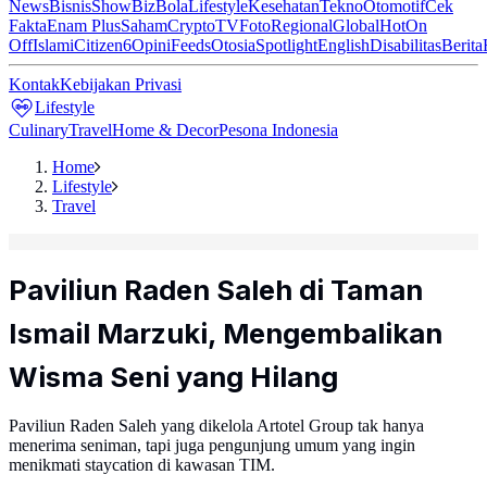
News
Bisnis
ShowBiz
Bola
Lifestyle
Kesehatan
Tekno
Otomotif
Cek
Fakta
Enam Plus
Saham
Crypto
TV
Foto
Regional
Global
Hot
On
Off
Islami
Citizen6
Opini
Feeds
Otosia
Spotlight
English
Disabilitas
Berita
Kontak
Kebijakan Privasi
Lifestyle
Culinary
Travel
Home & Decor
Pesona Indonesia
Home
Lifestyle
Travel
Paviliun Raden Saleh di Taman
Ismail Marzuki, Mengembalikan
Wisma Seni yang Hilang
Paviliun Raden Saleh yang dikelola Artotel Group tak hanya
menerima seniman, tapi juga pengunjung umum yang ingin
menikmati staycation di kawasan TIM.