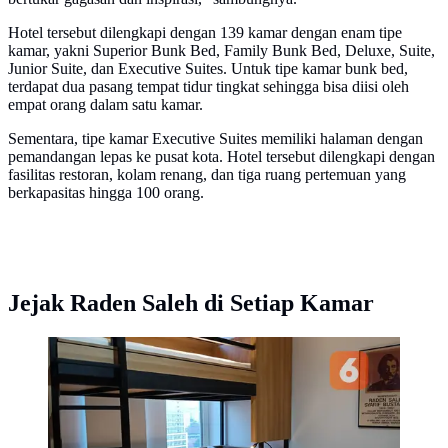
Hotel tersebut dilengkapi dengan 139 kamar dengan enam tipe
kamar, yakni Superior Bunk Bed, Family Bunk Bed, Deluxe, Suite,
Junior Suite, dan Executive Suites. Untuk tipe kamar bunk bed,
terdapat dua pasang tempat tidur tingkat sehingga bisa diisi oleh
empat orang dalam satu kamar.
Sementara, tipe kamar Executive Suites memiliki halaman dengan
pemandangan lepas ke pusat kota. Hotel tersebut dilengkapi dengan
fasilitas restoran, kolam renang, dan tiga ruang pertemuan yang
berkapasitas hingga 100 orang.
Jejak Raden Saleh di Setiap Kamar
Salah satu kamar bertipe bunk bed di Paviliun Raden
Saleh, Artotel Curated, di Taman Ismail Marzuki
(TIM). (dok. Liputan6.com/Dinny Mutiah)