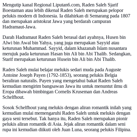
Mengutip kanal Regional Liputan6.com, Raden Saleh Sjarif
Boestaman atau lebih dikenal Raden Saleh merupakan pelopor
pelukis modern di Indonesia. Ia dilahirkan di Semarang pada 1807
dan merupakan aristokrat Jawa yang berdarah campuran
Hadramaut-Jawa.
Darah Hadramaut Raden Saleh berasal dari ayahnya, Husen bin
Alwi bin Awal bin Yahya, yang juga merupakan Sayyid atau
keturunan Muhammad. Sayyid, dalam khazanah Islam nusantara
merujuk pada keturunan Hasan bin Ali bin Abi Thalib. Sedangkan,
Starif merupakan keturunan Husein bin Ali bin Abi Thalib.
Raden Saleh mulai belajar melukis sedari muda pada Auguste
Antoine Joseph Payen (1792-1853), seorang pelukis Belgia
beraliran naturalis. Payen yang mengetahui bakat Raden Saleh
kemudian mengirim bangsawan Jawa itu untuk menuntut ilmu di
Eropa dibawah bimbingan Cornelis Kruseman dan Andreas
Schelfhout.
Sosok Schelfhout yang melukis dengan aliran romantik inilah yang
kemudian mulai memengaruhi Raden Saleh untuk melukis dengan
gaya seni tersebut. Tak hanya itu, Raden Saleh merupakan pionir
pelukis aliran romantik di Asia. Jejak aliran romantik dalam seni
rupa ini kemudian diikuti oleh Juan Luna, seorang pelukis Filipina.