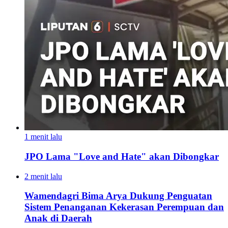
1 menit lalu
JPO Lama "Love and Hate" akan Dibongkar
2 menit lalu
Wamendagri Bima Arya Dukung Penguatan
Sistem Penanganan Kekerasan Perempuan dan
Anak di Daerah