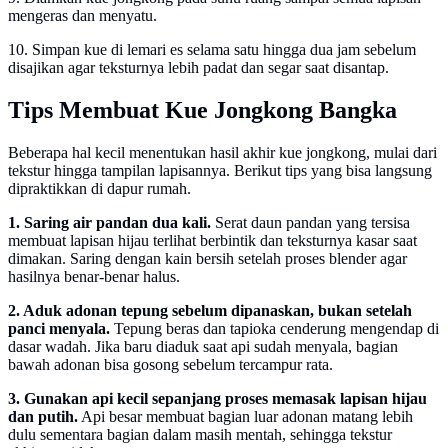
mengeras dan menyatu.
10. Simpan kue di lemari es selama satu hingga dua jam sebelum
disajikan agar teksturnya lebih padat dan segar saat disantap.
Tips Membuat Kue Jongkong Bangka
Beberapa hal kecil menentukan hasil akhir kue jongkong, mulai dari
tekstur hingga tampilan lapisannya. Berikut tips yang bisa langsung
dipraktikkan di dapur rumah.
1. Saring air pandan dua kali.
Serat daun pandan yang tersisa
membuat lapisan hijau terlihat berbintik dan teksturnya kasar saat
dimakan. Saring dengan kain bersih setelah proses blender agar
hasilnya benar-benar halus.
2. Aduk adonan tepung sebelum dipanaskan, bukan setelah
panci menyala.
Tepung beras dan tapioka cenderung mengendap di
dasar wadah. Jika baru diaduk saat api sudah menyala, bagian
bawah adonan bisa gosong sebelum tercampur rata.
3. Gunakan api kecil sepanjang proses memasak lapisan hijau
dan putih.
Api besar membuat bagian luar adonan matang lebih
dulu sementara bagian dalam masih mentah, sehingga tekstur