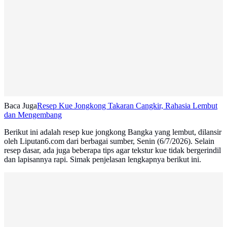
Baca Juga
Resep Kue Jongkong Takaran Cangkir, Rahasia Lembut
dan Mengembang
Berikut ini adalah resep kue jongkong Bangka yang lembut, dilansir
oleh Liputan6.com dari berbagai sumber, Senin (6/7/2026). Selain
resep dasar, ada juga beberapa tips agar tekstur kue tidak bergerindil
dan lapisannya rapi. Simak penjelasan lengkapnya berikut ini.