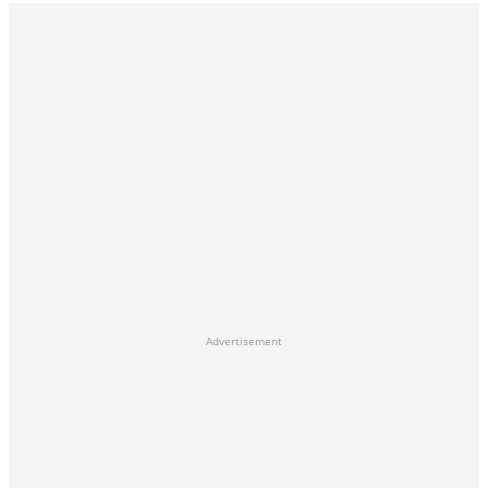
Advertisement