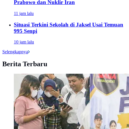
Prabowo dan Nuklir Iran
11 jam lalu
Situasi Terkini Sekolah di Jaksel Usai Temuan
995 Senpi
10 jam lalu
Selengkapnya
Berita Terbaru