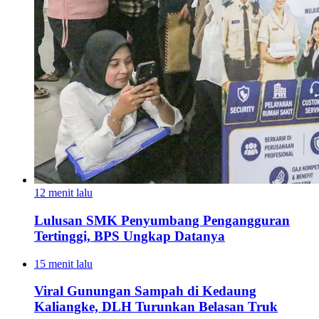
12 menit lalu
Lulusan SMK Penyumbang Pengangguran
Tertinggi, BPS Ungkap Datanya
15 menit lalu
Viral Gunungan Sampah di Kedaung
Kaliangke, DLH Turunkan Belasan Truk