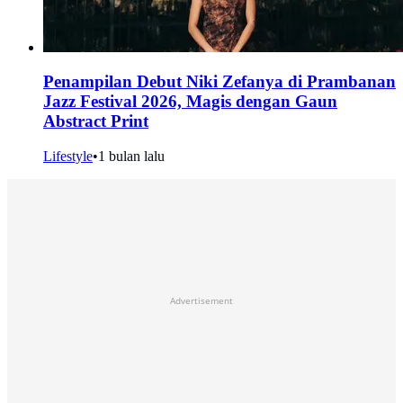
Penampilan Debut Niki Zefanya di Prambanan
Jazz Festival 2026, Magis dengan Gaun
Abstract Print
Lifestyle
•
1 bulan lalu
Advertisement