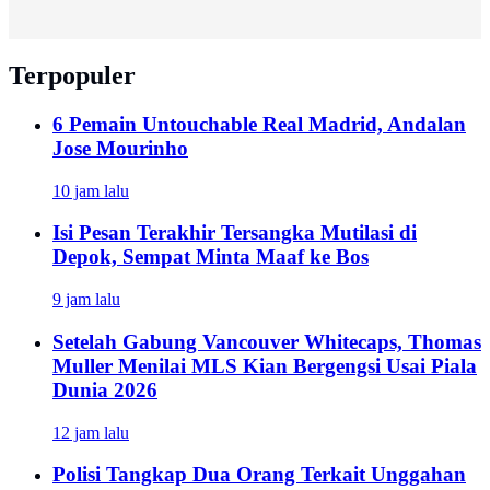
Terpopuler
6 Pemain Untouchable Real Madrid, Andalan
Jose Mourinho
10 jam lalu
Isi Pesan Terakhir Tersangka Mutilasi di
Depok, Sempat Minta Maaf ke Bos
9 jam lalu
Setelah Gabung Vancouver Whitecaps, Thomas
Muller Menilai MLS Kian Bergengsi Usai Piala
Dunia 2026
12 jam lalu
Polisi Tangkap Dua Orang Terkait Unggahan