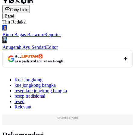
Copy Link
Batal
Tim Redaksi
Bimo Bagas Basworo
Reporter
Anugerah Ayu Sendari
Editor
Add
as a preferred source on Google
Kue Jongkong
kue jongkong bangka
resep kue jongkong bangka
resep tradisional
resep
Relevant
Advertisement