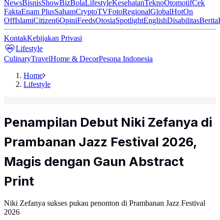
News
Bisnis
ShowBiz
Bola
Lifestyle
Kesehatan
Tekno
Otomotif
Cek
Fakta
Enam Plus
Saham
Crypto
TV
Foto
Regional
Global
Hot
On
Off
Islami
Citizen6
Opini
Feeds
Otosia
Spotlight
English
Disabilitas
Berita
Kontak
Kebijakan Privasi
Lifestyle
Culinary
Travel
Home & Decor
Pesona Indonesia
Home
Lifestyle
Penampilan Debut Niki Zefanya di
Prambanan Jazz Festival 2026,
Magis dengan Gaun Abstract
Print
Niki Zefanya sukses pukau penonton di Prambanan Jazz Festival
2026