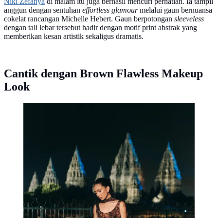
Niki Zefanya
di malam itu juga berhasil mencuri perhatian. Ia tampil
anggun dengan sentuhan
effortless glamour
melalui gaun bernuansa
cokelat rancangan Michelle Hebert. Gaun berpotongan
sleeveless
dengan tali lebar tersebut hadir dengan motif print abstrak yang
memberikan kesan artistik sekaligus dramatis.
Cantik dengan Brown Flawless Makeup
Look
Niki Zefanya sukses pukau penonton di Prambanan
Jazz Festival 2026 (@nikizefanya)