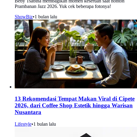
Beby Tsabina membagikan momen keseruan saat nonton
Prambanan Jazz 2026. Yuk cek beberapa fotonya!
ShowBiz
•
1 bulan lalu
13 Rekomendasi Tempat Makan Viral di Cipete
2026, dari Coffee Shop Estetik hingga Warisan
Nusantara
Lifestyle
•
1 bulan lalu