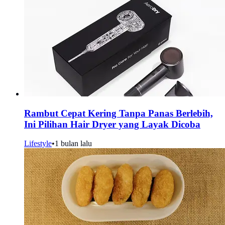
Rambut Cepat Kering Tanpa Panas Berlebih,
Ini Pilihan Hair Dryer yang Layak Dicoba
Lifestyle
•
1 bulan lalu