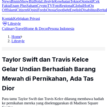
News
Bisnis
ShowBiz
Bola
Lifestyle
Kesehatan
Tekno
Otomotif
Cek
Fakta
Enam Plus
Saham
Crypto
TV
Foto
Regional
Global
Hot
On
Off
Islami
Citizen6
Opini
Feeds
Otosia
Spotlight
English
Disabilitas
Berita
Kontak
Kebijakan Privasi
Lifestyle
Culinary
Travel
Home & Decor
Pesona Indonesia
Home
Lifestyle
Taylor Swift dan Travis Kelce
Gelar Undian Berhadiah Barang
Mewah di Pernikahan, Ada Tas
Dior
Para tamu Taylor Swift dan Travis Kelce dilarang membawa hadiah
ke pernikahan mereka yang diselenggarakan di Madison Square