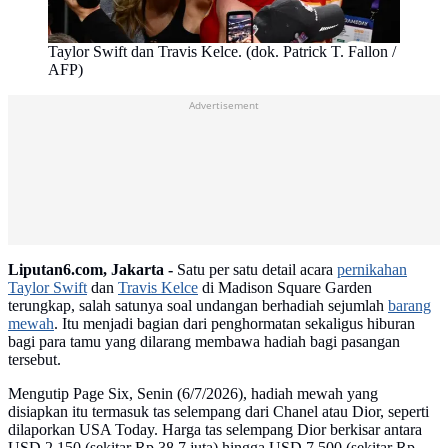
Taylor Swift dan Travis Kelce. (dok. Patrick T. Fallon /
AFP)
Advertisement
Liputan6.com, Jakarta -
Satu per satu detail acara
pernikahan
Taylor Swift
dan
Travis Kelce
di Madison Square Garden
terungkap, salah satunya soal undangan berhadiah sejumlah
barang
mewah
. Itu menjadi bagian dari penghormatan sekaligus hiburan
bagi para tamu yang dilarang membawa hadiah bagi pasangan
tersebut.
Mengutip Page Six, Senin (6/7/2026), hadiah mewah yang
disiapkan itu termasuk tas selempang dari Chanel atau Dior, seperti
dilaporkan USA Today. Harga tas selempang Dior berkisar antara
USD 2.150 (sekitar Rp 38,7 juta) hingga USD 7.500 (sekitar Rp