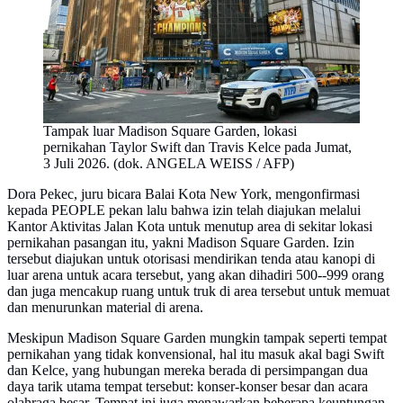
Tampak luar Madison Square Garden, lokasi
pernikahan Taylor Swift dan Travis Kelce pada Jumat,
3 Juli 2026. (dok. ANGELA WEISS / AFP)
Dora Pekec, juru bicara Balai Kota New York, mengonfirmasi
kepada PEOPLE pekan lalu bahwa izin telah diajukan melalui
Kantor Aktivitas Jalan Kota untuk menutup area di sekitar lokasi
pernikahan pasangan itu, yakni Madison Square Garden. Izin
tersebut diajukan untuk otorisasi mendirikan tenda atau kanopi di
luar arena untuk acara tersebut, yang akan dihadiri 500--999 orang
dan juga mencakup ruang untuk truk di area tersebut untuk memuat
dan menurunkan material di arena.
Meskipun Madison Square Garden mungkin tampak seperti tempat
pernikahan yang tidak konvensional, hal itu masuk akal bagi Swift
dan Kelce, yang hubungan mereka berada di persimpangan dua
daya tarik utama tempat tersebut: konser-konser besar dan acara
olahraga besar. Tempat ini juga menawarkan beberapa keuntungan