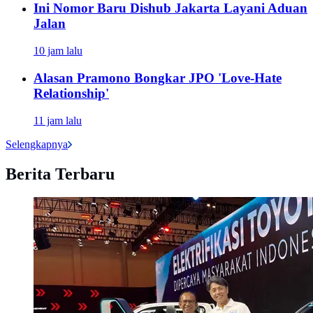
Ini Nomor Baru Dishub Jakarta Layani Aduan
Jalan
10 jam lalu
Alasan Pramono Bongkar JPO 'Love-Hate
Relationship'
11 jam lalu
Selengkapnya
Berita Terbaru