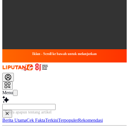
Iklan - Scroll ke bawah untuk melanjutkan
Menu
Tanya apapun tentang artikel ini...
Berita Utama
Cek Fakta
Terkini
Terpopuler
Rekomendasi