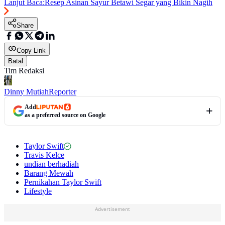
Lanjut Baca:
Resep Asinan Sayur Betawi Segar yang Bikin Nagih
Share
Copy Link
Batal
Tim Redaksi
Dinny Mutiah
Reporter
Add
as a preferred source on Google
Taylor Swift
Travis Kelce
undian berhadiah
Barang Mewah
Pernikahan Taylor Swift
Lifestyle
Advertisement