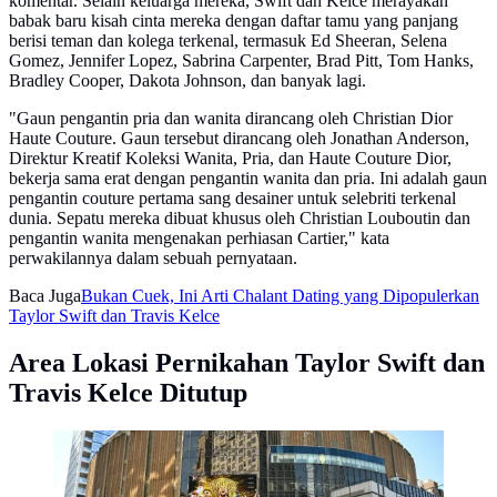
komentar. Selain keluarga mereka, Swift dan Kelce merayakan
babak baru kisah cinta mereka dengan daftar tamu yang panjang
berisi teman dan kolega terkenal, termasuk Ed Sheeran, Selena
Gomez, Jennifer Lopez, Sabrina Carpenter, Brad Pitt, Tom Hanks,
Bradley Cooper, Dakota Johnson, dan banyak lagi.
"Gaun pengantin pria dan wanita dirancang oleh Christian Dior
Haute Couture. Gaun tersebut dirancang oleh Jonathan Anderson,
Direktur Kreatif Koleksi Wanita, Pria, dan Haute Couture Dior,
bekerja sama erat dengan pengantin wanita dan pria. Ini adalah gaun
pengantin couture pertama sang desainer untuk selebriti terkenal
dunia. Sepatu mereka dibuat khusus oleh Christian Louboutin dan
pengantin wanita mengenakan perhiasan Cartier," kata
perwakilannya dalam sebuah pernyataan.
Baca Juga
Bukan Cuek, Ini Arti Chalant Dating yang Dipopulerkan
Taylor Swift dan Travis Kelce
Area Lokasi Pernikahan Taylor Swift dan
Travis Kelce Ditutup