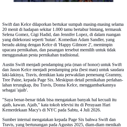
Swift dan Kelce dilaporkan bertukar sumpah masing-masing selama
20 menit di hadapan sekitar 1.000 tamu bertabur bintang, termasuk
Selena Gomez, Gigi Hadid, dan Jennifer Lopez, di dalam ruangan
yang didekorasi seperti 'hutan'. Komedian Adam Sandler, yang
beradu akting dengan Kelce di 'Happy Gilmore 2', memimpin
upacara pernikahan, dan pasangan tersebut memilih untuk tidak
menggunakan pesta pernikahan tradisional.
Austin Swift menjadi pendamping pria (man of honor) untuk Swift
dan Jason Kelce menjadi pendamping pria (best man) untuk saudara
laki-lakinya, Travis, demikian kata perwakilan pemenang Grammy,
Tree Paine, kepada Page Six. Meskipun detail pernikahan perlahan-
lahan terungkap, ibu Travis, Donna Kelce, menggambarkannya
sebagai 'ajaib'.
"Saya benar-benar tidak bisa mengatakan banyak hal kecuali itu
ajaib, kawan. Ajaib," kata tokoh televisi itu di Perayaan Hari
Kemerdekaan Macy's di NYC pada Sabtu, 4 Juli 2026.
Sumber internal mengatakan kepada Page Six bahwa Swift dan
Travis, yang bertunangan pada Agustus 2025, diam-diam menikah