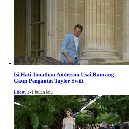
Isi Hati Jonathan Anderson Usai Rancang
Gaun Pengantin Taylor Swift
Lifestyle
•
1 bulan lalu