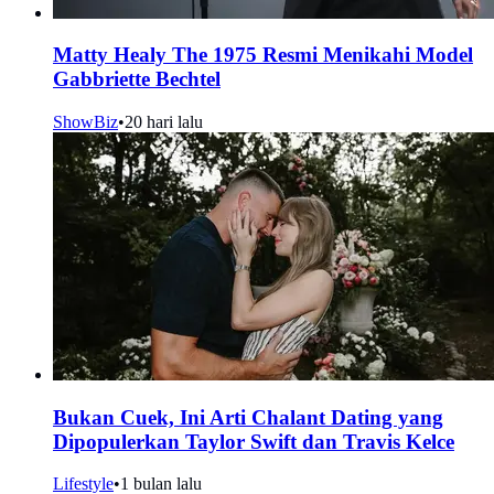
Matty Healy The 1975 Resmi Menikahi Model
Gabbriette Bechtel
ShowBiz
•
20 hari lalu
Bukan Cuek, Ini Arti Chalant Dating yang
Dipopulerkan Taylor Swift dan Travis Kelce
Lifestyle
•
1 bulan lalu