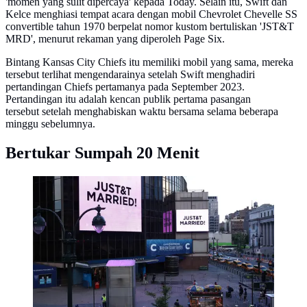
'momen yang sulit dipercaya' kepada Today. Selain itu, Swift dan
Kelce menghiasi tempat acara dengan mobil Chevrolet Chevelle SS
convertible tahun 1970 berpelat nomor kustom bertuliskan 'JST&T
MRD', menurut rekaman yang diperoleh Page Six.
Bintang Kansas City Chiefs itu memiliki mobil yang sama, mereka
tersebut terlihat mengendarainya setelah Swift menghadiri
pertandingan Chiefs pertamanya pada September 2023.
Pertandingan itu adalah kencan publik pertama pasangan
tersebut setelah menghabiskan waktu bersama selama beberapa
minggu sebelumnya.
Bertukar Sumpah 20 Menit
Sebuah videotron menampilkan pengumuman
pernikahan Taylor Swift dan Travis Kelce. (dok.
CHARLY TRIBALLEAU / AFP)