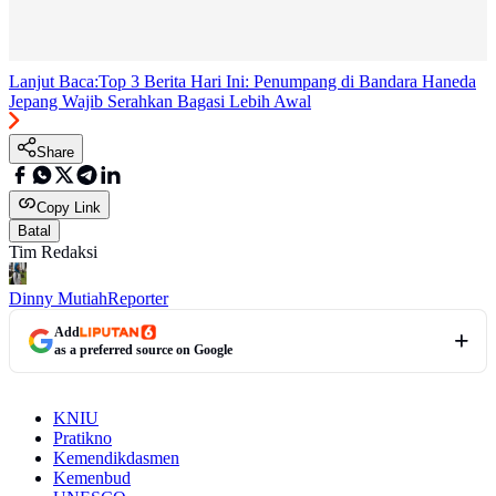
Lanjut Baca:
Top 3 Berita Hari Ini: Penumpang di Bandara Haneda
Jepang Wajib Serahkan Bagasi Lebih Awal
Share
Copy Link
Batal
Tim Redaksi
Dinny Mutiah
Reporter
Add
as a preferred source on Google
KNIU
Pratikno
Kemendikdasmen
Kemenbud