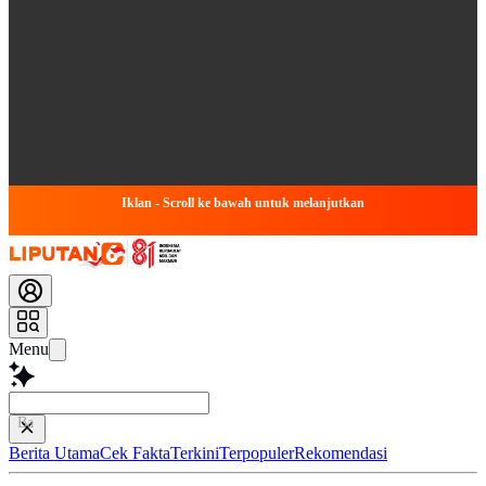
Iklan - Scroll ke bawah untuk melanjutkan
Menu
Baca lebih cep
Berita Utama
Cek Fakta
Terkini
Terpopuler
Rekomendasi