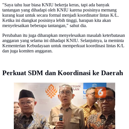
"Saya tahu luar biasa KNIU bekerja keras, tapi ada banyak
tantangan yang dihadapi oleh KNIU karena posisinya memang
kurang kuat untuk secara formal menjadi koordinator lintas K/L.
Ketika ini diangkat posisinya lebih tinggi, harapan kita akan
menyelesaikan beberapa tantangan," sahut dia.
Perubahan itu juga diharapkan menyelesaikan masalah keterbatasan
anggaran yang selama ini dihadapi KNIU. Selanjutnya, ia meminta
Kementerian Kebudayaan untuk memperkuat koordinasi lintas K/L
dan juga komiten anggaran.
Perkuat SDM dan Koordinasi ke Daerah
Menteri Kebudayaan (Menbud) Fadli Zon diapit
Mendikdasmen Abdul Mu'ti dan Menko PMK Pratikno
seusai serah terima KNIU di Jakarta, Senin, 6 Juli
2026. (dok. Liputan6.com/Dinny Mutiah)