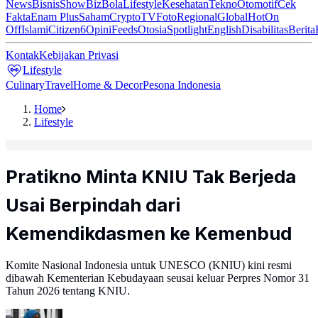
News
Bisnis
ShowBiz
Bola
Lifestyle
Kesehatan
Tekno
Otomotif
Cek
Fakta
Enam Plus
Saham
Crypto
TV
Foto
Regional
Global
Hot
On
Off
Islami
Citizen6
Opini
Feeds
Otosia
Spotlight
English
Disabilitas
Berita
Kontak
Kebijakan Privasi
Lifestyle
Culinary
Travel
Home & Decor
Pesona Indonesia
Home
Lifestyle
Pratikno Minta KNIU Tak Berjeda
Usai Berpindah dari
Kemendikdasmen ke Kemenbud
Komite Nasional Indonesia untuk UNESCO (KNIU) kini resmi
dibawah Kementerian Kebudayaan seusai keluar Perpres Nomor 31
Tahun 2026 tentang KNIU.