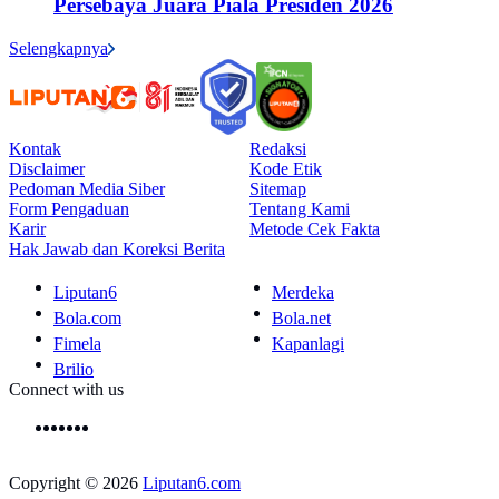
Persebaya Juara Piala Presiden 2026
Selengkapnya
Kontak
Redaksi
Disclaimer
Kode Etik
Pedoman Media Siber
Sitemap
Form Pengaduan
Tentang Kami
Karir
Metode Cek Fakta
Hak Jawab dan Koreksi Berita
Liputan6
Merdeka
Bola.com
Bola.net
Fimela
Kapanlagi
Brilio
Connect with us
Copyright © 2026
Liputan6.com