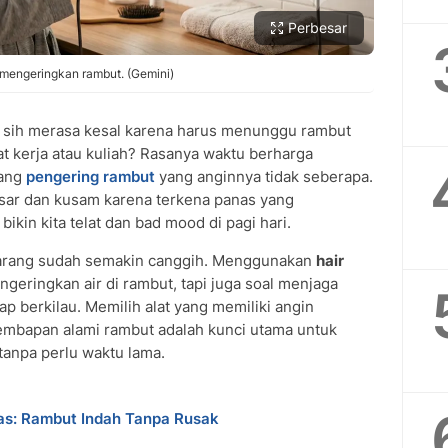
Perbesar
mengeringkan rambut. (Gemini)
sih merasa kesal karena harus menunggu rambut
t kerja atau kuliah? Rasanya waktu berharga
gang
pengering rambut
yang anginnya tidak seberapa.
asar dan kusam karena terkena panas yang
bikin kita telat dan bad mood di pagi hari.
karang sudah semakin canggih. Menggunakan
hair
geringkan air di rambut, tapi juga soal menjaga
p berkilau. Memilih alat yang memiliki angin
embapan alami rambut adalah kunci utama untuk
 tanpa perlu waktu lama.
as: Rambut Indah Tanpa Rusak