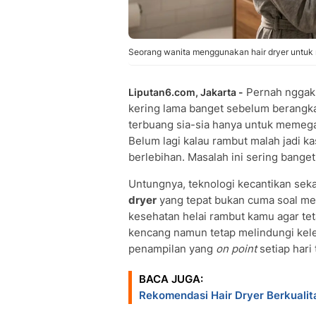
Seorang wanita menggunakan hair dryer untuk 
Pernah nggak 
Liputan6.com, Jakarta -
kering lama banget sebelum berangka
terbuang sia-sia hanya untuk meme
Belum lagi kalau rambut malah jadi k
berlebihan. Masalah ini sering banget 
Untungnya, teknologi kecantikan se
dryer
yang tepat bukan cuma soal men
kesehatan helai rambut kamu agar teta
kencang namun tetap melindungi kel
penampilan yang
on point
setiap hari
BACA JUGA:
Rekomendasi Hair Dryer Berkualit