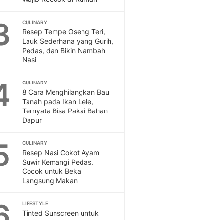
Feeds
Feeds Liputan6: Kumpul
3
CULINARY
Terbaru Harian
Resep Tempe Oseng Teri,
Lauk Sederhana yang Gurih,
Otosia
Pedas, dan Bikin Nambah
Otosia
Nasi
Spotlight
Berita Terkini, Kabar Te
4
CULINARY
Dan Dunia - Liputan6.
8 Cara Menghilangkan Bau
English
Tanah pada Ikan Lele,
Exploring Knowledge, T
Ternyata Bisa Pakai Bahan
Dapur
En.Liputan6.com
Disabilitas
5
Disabilitas Berita Terkini
CULINARY
Resep Nasi Cokot Ayam
Harian, Berita Terbaru,
Suwir Kemangi Pedas,
Berita
Cocok untuk Bekal
Berita Hari Ini Politik,
Langsung Makan
Health
Kabar Berita Terbaru D
6
LIFESTYLE
Diet, Herbal Terbaik
Tinted Sunscreen untuk