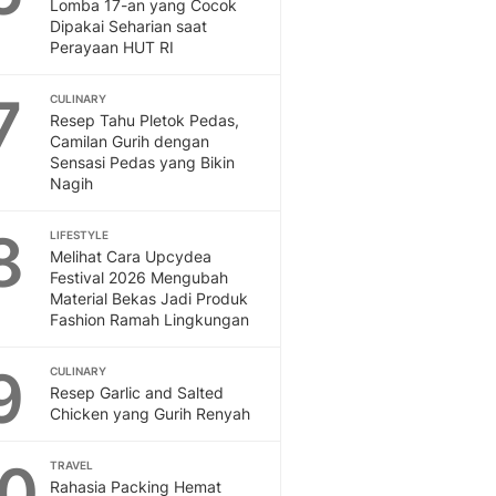
Sport
Lomba 17-an yang Cocok
Dipakai Seharian saat
Berita Bola Terkini, Ja
Perayaan HUT RI
Klasemen, Hasil Liga
7
CULINARY
Resep Tahu Pletok Pedas,
Camilan Gurih dengan
Sensasi Pedas yang Bikin
Nagih
8
LIFESTYLE
Melihat Cara Upcydea
Festival 2026 Mengubah
Material Bekas Jadi Produk
Fashion Ramah Lingkungan
9
CULINARY
Resep Garlic and Salted
Chicken yang Gurih Renyah
10
TRAVEL
Rahasia Packing Hemat