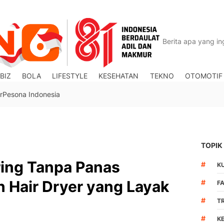
BIZ
BOLA
LIFESTYLE
KESEHATAN
TEKNO
OTOMOTIF
r
Pesona Indonesia
TOPIK
ing Tanpa Panas
#
K
han Hair Dryer yang Layak
#
F
#
T
#
K