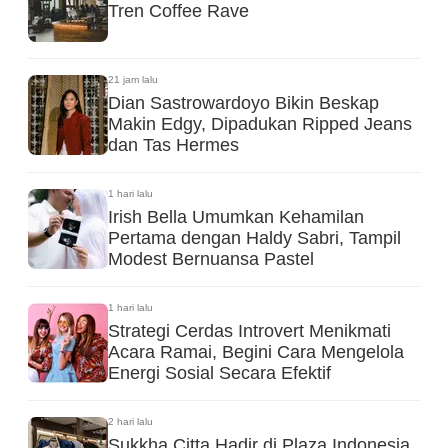
Tren Coffee Rave
21 jam lalu
Dian Sastrowardoyo Bikin Beskap
Makin Edgy, Dipadukan Ripped Jeans
dan Tas Hermes
1 hari lalu
Irish Bella Umumkan Kehamilan
Pertama dengan Haldy Sabri, Tampil
Modest Bernuansa Pastel
1 hari lalu
Strategi Cerdas Introvert Menikmati
Acara Ramai, Begini Cara Mengelola
Energi Sosial Secara Efektif
2 hari lalu
Sukkha Citta Hadir di Plaza Indonesia,