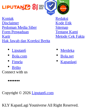
Kontak
Redaksi
Disclaimer
Kode Etik
Pedoman Media Siber
Sitemap
Form Pengaduan
Tentang Kami
Karir
Metode Cek Fakta
Hak Jawab dan Koreksi Berita
Liputan6
Merdeka
Bola.com
Bola.net
Fimela
Kapanlagi
Brilio
Connect with us
Copyright © 2026
Liputan6.com
KLY KapanLagi Youniverse All Right Reserved.