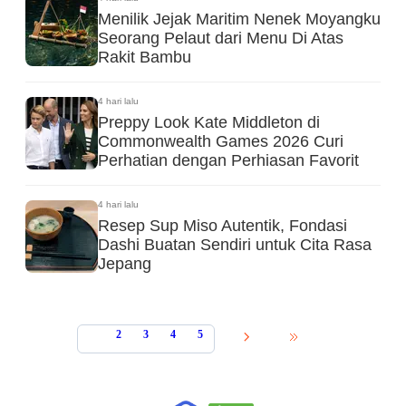
Menilik Jejak Maritim Nenek Moyangku
Seorang Pelaut dari Menu Di Atas
Rakit Bambu
4 hari lalu
Preppy Look Kate Middleton di
Commonwealth Games 2026 Curi
Perhatian dengan Perhiasan Favorit
4 hari lalu
Resep Sup Miso Autentik, Fondasi
Dashi Buatan Sendiri untuk Cita Rasa
Jepang
1
2
3
4
5