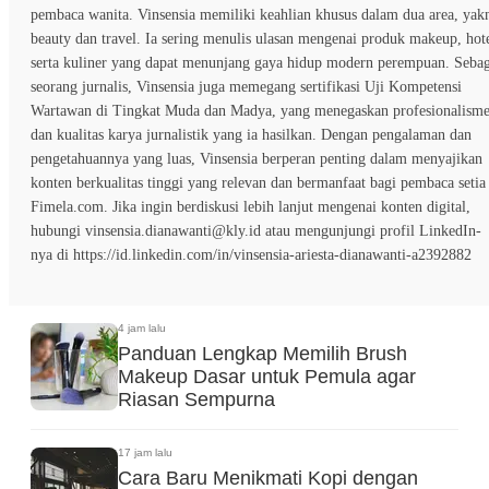
pembaca wanita. Vinsensia memiliki keahlian khusus dalam dua area, yak
beauty dan travel. Ia sering menulis ulasan mengenai produk makeup, hote
serta kuliner yang dapat menunjang gaya hidup modern perempuan. Sebag
seorang jurnalis, Vinsensia juga memegang sertifikasi Uji Kompetensi
Wartawan di Tingkat Muda dan Madya, yang menegaskan profesionalism
dan kualitas karya jurnalistik yang ia hasilkan. Dengan pengalaman dan
pengetahuannya yang luas, Vinsensia berperan penting dalam menyajikan
konten berkualitas tinggi yang relevan dan bermanfaat bagi pembaca setia
Fimela.com. Jika ingin berdiskusi lebih lanjut mengenai konten digital,
hubungi vinsensia.dianawanti@kly.id atau mengunjungi profil LinkedIn-
nya di https://id.linkedin.com/in/vinsensia-ariesta-dianawanti-a2392882
4 jam lalu
Panduan Lengkap Memilih Brush
Makeup Dasar untuk Pemula agar
Riasan Sempurna
17 jam lalu
Cara Baru Menikmati Kopi dengan