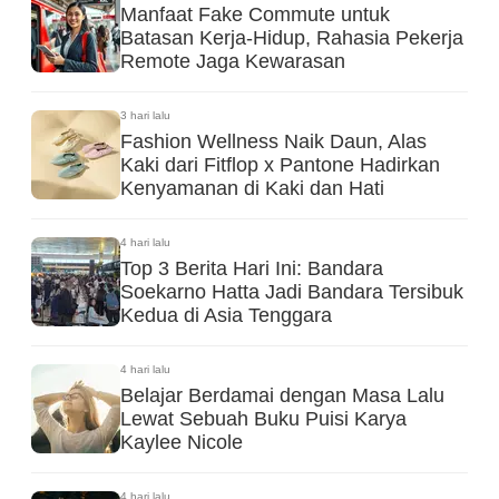
Manfaat Fake Commute untuk
Batasan Kerja-Hidup, Rahasia Pekerja
Remote Jaga Kewarasan
3 hari lalu
Fashion Wellness Naik Daun, Alas
Kaki dari Fitflop x Pantone Hadirkan
Kenyamanan di Kaki dan Hati
4 hari lalu
Top 3 Berita Hari Ini: Bandara
Soekarno Hatta Jadi Bandara Tersibuk
Kedua di Asia Tenggara
4 hari lalu
Belajar Berdamai dengan Masa Lalu
Lewat Sebuah Buku Puisi Karya
Kaylee Nicole
4 hari lalu