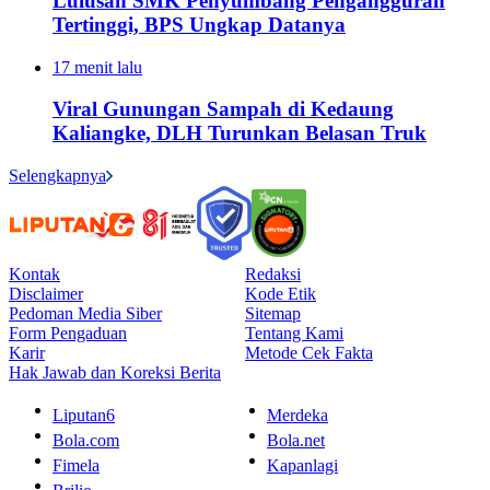
Lulusan SMK Penyumbang Pengangguran
Tertinggi, BPS Ungkap Datanya
17 menit lalu
Viral Gunungan Sampah di Kedaung
Kaliangke, DLH Turunkan Belasan Truk
Selengkapnya
Kontak
Redaksi
Disclaimer
Kode Etik
Pedoman Media Siber
Sitemap
Form Pengaduan
Tentang Kami
Karir
Metode Cek Fakta
Hak Jawab dan Koreksi Berita
Liputan6
Merdeka
Bola.com
Bola.net
Fimela
Kapanlagi