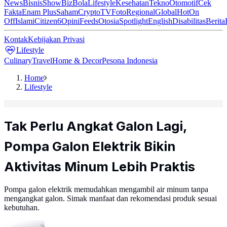
News
Bisnis
ShowBiz
Bola
Lifestyle
Kesehatan
Tekno
Otomotif
Cek
Fakta
Enam Plus
Saham
Crypto
TV
Foto
Regional
Global
Hot
On
Off
Islami
Citizen6
Opini
Feeds
Otosia
Spotlight
English
Disabilitas
Berita
Kontak
Kebijakan Privasi
Lifestyle
Culinary
Travel
Home & Decor
Pesona Indonesia
Home
Lifestyle
Tak Perlu Angkat Galon Lagi,
Pompa Galon Elektrik Bikin
Aktivitas Minum Lebih Praktis
Pompa galon elektrik memudahkan mengambil air minum tanpa
mengangkat galon. Simak manfaat dan rekomendasi produk sesuai
kebutuhan.