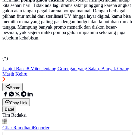
kita sehari-hari. Tidak ada lagi drama sakit punggung karena angkat
galon atau tangan pegal karena pompa manual. Dengan berbagai
pilihan fitur mulai dari sterilisasi UV hingga layar digital, kamu bisa
memilih mana yang paling pas dengan budget dan kebutuhan rumah
tangga. Mumpung banyak promo menarik dan diskon besar-
besaran, yuk segera miliki pompa galon impianmu sekarang juga
sebelum kehabisan.
(*)
Lanjut Baca:
8 Mitos tentang Gorengan yang Salah, Banyak Orang
Masih Keliru
Share
Copy Link
Batal
Tim Redaksi
Gilar Ramdhani
Reporter