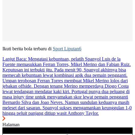
Ikuti berita bola terbaru di
Sport Liputan6
Lanjut Baca:
Mengatasi kebuntuan, pelatih Spanyol Luis de la
Fuente memasukkan Ferran Torres, Mikel Merino dan Fabian Ruiz.
Keputusan ini terbukti jitu. Pada menit 90, Spanyol akhirnya bisa
memecah kebuntuan lewat kombinasi apik dua pemain pengganti.
Umpan terobosan Ferran Torres membuat Mikel Merino lolos dari
jebakan offside. Dengan tenang Merino memperdaya Diogo Costa
lewat tendangan mendatar kaki kiri. Portugal punya dua peluang di
masa injury time untuk menyamakan skor lewat pemain pengganti
Bernardo Silva dan Joao Neves. Namun sundulan keduanya masih
meleset dari sasaran. Spanyol sukses mengamankan keunggulan 1-0
hingga peluit panjang ditiup wasit Anthony Taylor.
Halaman
1