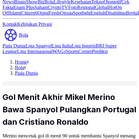
News
Bisnis
ShowBiz
Bola
Lifestyle
Kesehatan
Tekno
Otomotif
Cek
Fakta
Enam Plus
Saham
Crypto
TV
Foto
Regional
Global
Hot
On
Off
Islami
Citizen6
Opini
Feeds
Otosia
Spotlight
English
Disabilitas
Berita
Kontak
Kebijakan Privasi
Bola
Piala Dunia
Liga Spanyol
Liga Italia
Liga Inggris
BRI Super
League
Liga Internasional
WAGs
Sports
Corner
Prediksi
Home
Bola
Piala Dunia
Gol Menit Akhir Mikel Merino
Bawa Spanyol Pulangkan Portugal
dan Cristiano Ronaldo
Merino mencetak gol di menit 90 untuk membantu Spanyol menang