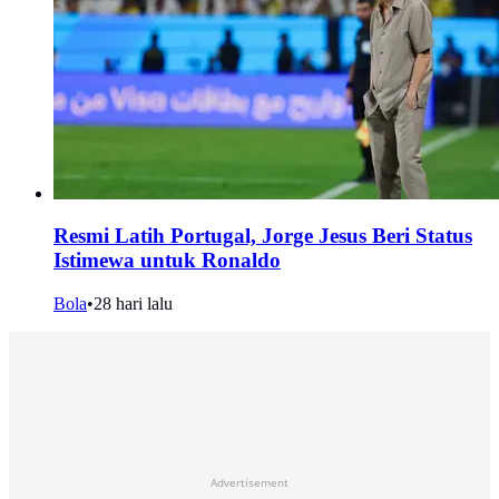
Resmi Latih Portugal, Jorge Jesus Beri Status
Istimewa untuk Ronaldo
Bola
•
28 hari lalu
Advertisement