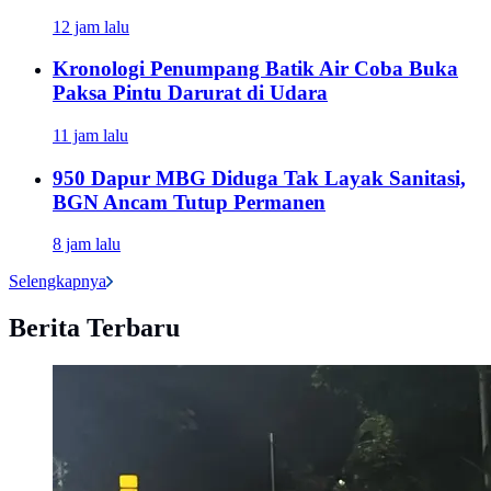
12 jam lalu
Kronologi Penumpang Batik Air Coba Buka
Paksa Pintu Darurat di Udara
11 jam lalu
950 Dapur MBG Diduga Tak Layak Sanitasi,
BGN Ancam Tutup Permanen
8 jam lalu
Selengkapnya
Berita Terbaru