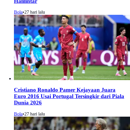
Halilintar
Bola
•
27 hari lalu
Cristiano Ronaldo Pamer Kejayaan Juara
Euro 2016 Usai Portugal Tersingkir dari Piala
Dunia 2026
Bola
•
27 hari lalu