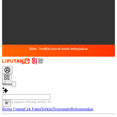
Iklan - Scroll ke bawah untuk melanjutkan
Menu
Tanya apapun tentang artikel ini...
Berita Utama
Cek Fakta
Terkini
Terpopuler
Rekomendasi