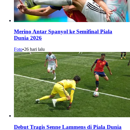
Merino Antar Spanyol ke Semifinal Piala
Dunia 2026
Foto
•
26 hari lalu
Debut Tragis Senne Lammens di Piala Dunia