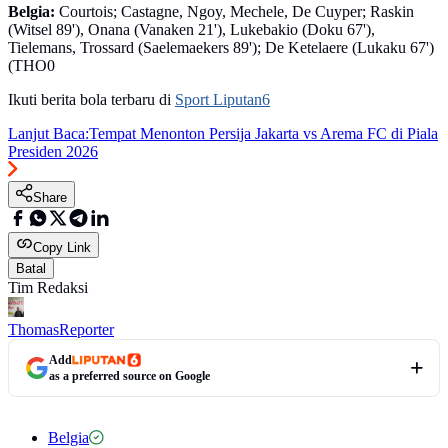
Belgia:
Courtois; Castagne, Ngoy, Mechele, De Cuyper; Raskin
(Witsel 89'), Onana (Vanaken 21'), Lukebakio (Doku 67'),
Tielemans, Trossard (Saelemaekers 89'); De Ketelaere (Lukaku 67')
(THO0
Ikuti berita bola terbaru di
Sport Liputan6
Lanjut Baca:
Tempat Menonton Persija Jakarta vs Arema FC di Piala
Presiden 2026
Share
Copy Link
Batal
Tim Redaksi
Thomas
Reporter
Add
as a preferred source on Google
Belgia