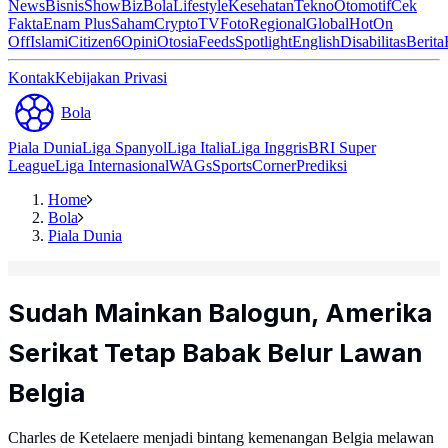
News
Bisnis
ShowBiz
Bola
Lifestyle
Kesehatan
Tekno
Otomotif
Cek
Fakta
Enam Plus
Saham
Crypto
TV
Foto
Regional
Global
Hot
On
Off
Islami
Citizen6
Opini
Otosia
Feeds
Spotlight
English
Disabilitas
Berita
Kontak
Kebijakan Privasi
Bola
Piala Dunia
Liga Spanyol
Liga Italia
Liga Inggris
BRI Super
League
Liga Internasional
WAGs
Sports
Corner
Prediksi
Home
Bola
Piala Dunia
Sudah Mainkan Balogun, Amerika
Serikat Tetap Babak Belur Lawan
Belgia
Charles de Ketelaere menjadi bintang kemenangan Belgia melawan