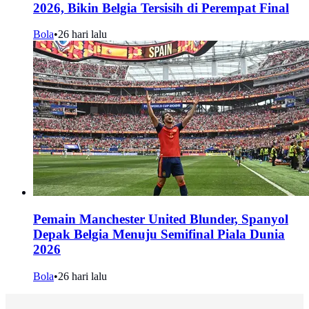
2026, Bikin Belgia Tersisih di Perempat Final
Bola
•
26 hari lalu
Pemain Manchester United Blunder, Spanyol
Depak Belgia Menuju Semifinal Piala Dunia
2026
Bola
•
26 hari lalu