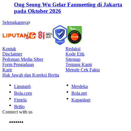
Ong Seong Wu Gelar Fanmeeting di Jakarta
pada Oktober 2026
Selengkapnya
Kontak
Redaksi
Disclaimer
Kode Etik
Pedoman Media Siber
Sitemap
Form Pengaduan
Tentang Kami
Karir
Metode Cek Fakta
Hak Jawab dan Koreksi Berita
Liputan6
Merdeka
Bola.com
Bola.net
Fimela
Kapanlagi
Brilio
Connect with us