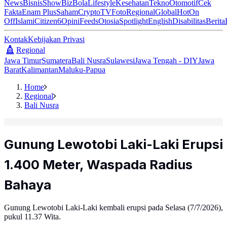
News
Bisnis
ShowBiz
Bola
Lifestyle
Kesehatan
Tekno
Otomotif
Cek
Fakta
Enam Plus
Saham
Crypto
TV
Foto
Regional
Global
Hot
On
Off
Islami
Citizen6
Opini
Feeds
Otosia
Spotlight
English
Disabilitas
Berita
Kontak
Kebijakan Privasi
Regional
Jawa Timur
Sumatera
Bali Nusra
Sulawesi
Jawa Tengah - DIY
Jawa
Barat
Kalimantan
Maluku-Papua
Home
Regional
Bali Nusra
Gunung Lewotobi Laki-Laki Erupsi
1.400 Meter, Waspada Radius
Bahaya
Gunung Lewotobi Laki-Laki kembali erupsi pada Selasa (7/7/2026),
pukul 11.37 Wita.