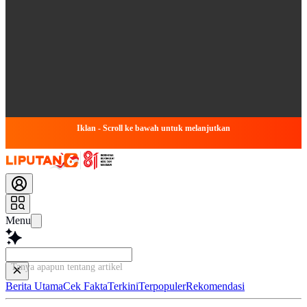
Iklan - Scroll ke bawah untuk melanjutkan
Menu
Tanya apapun tentang artikel ini...
Berita Utama
Cek Fakta
Terkini
Terpopuler
Rekomendasi