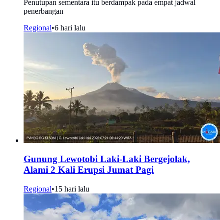
Penutupan sementara itu berdampak pada empat jadwal
penerbangan
Regional
•
6 hari lalu
Gunung Lewotobi Laki-Laki Bergejolak,
Alami 2 Kali Erupsi Jumat Pagi
Regional
•
15 hari lalu