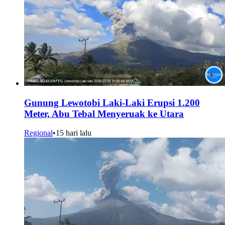
Gunung Lewotobi Laki-Laki Erupsi 1.200
Meter, Abu Tebal Menyeruak ke Utara
Regional
•
15 hari lalu