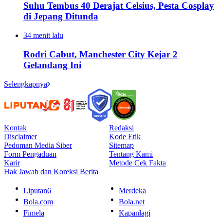
Suhu Tembus 40 Derajat Celsius, Pesta Cosplay
di Jepang Ditunda
34 menit lalu
Rodri Cabut, Manchester City Kejar 2
Gelandang Ini
Selengkapnya
Kontak
Redaksi
Disclaimer
Kode Etik
Pedoman Media Siber
Sitemap
Form Pengaduan
Tentang Kami
Karir
Metode Cek Fakta
Hak Jawab dan Koreksi Berita
Liputan6
Merdeka
Bola.com
Bola.net
Fimela
Kapanlagi