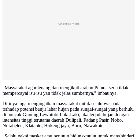
Advertisement
"Masyarakat agar tenang dan mengikuti arahan Pemda serta tidak
mempercayai isu-isu yan tidak jelas sumbernya," imbaunya.
Dirinya juga mengingatkan masyarakat untuk selalu waspada
terhadap potensi banjir lahar hujan pada sungai-sungai yang berhulu
di puncak Gunung Lewotobi Laki-Laki, jika terjadi hujan dengan
intensitas tinggi terutama daerah Dulipali, Padang Pasir, Nobo,
Nurabelen, Klatanlo, Hokeng jaya, Boru, Nawakote.
"Selalu pakai masker atau penutup hidung-mulut untuk menghindari