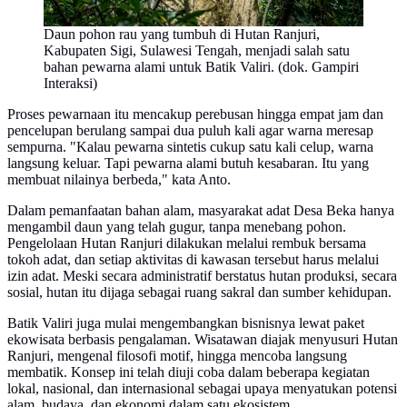
Daun pohon rau yang tumbuh di Hutan Ranjuri,
Kabupaten Sigi, Sulawesi Tengah, menjadi salah satu
bahan pewarna alami untuk Batik Valiri. (dok. Gampiri
Interaksi)
Proses pewarnaan itu mencakup perebusan hingga empat jam dan
pencelupan berulang sampai dua puluh kali agar warna meresap
sempurna. "Kalau pewarna sintetis cukup satu kali celup, warna
langsung keluar. Tapi pewarna alami butuh kesabaran. Itu yang
membuat nilainya berbeda," kata Anto.
Dalam pemanfaatan bahan alam, masyarakat adat Desa Beka hanya
mengambil daun yang telah gugur, tanpa menebang pohon.
Pengelolaan Hutan Ranjuri dilakukan melalui rembuk bersama
tokoh adat, dan setiap aktivitas di kawasan tersebut harus melalui
izin adat. Meski secara administratif berstatus hutan produksi, secara
sosial, hutan itu dijaga sebagai ruang sakral dan sumber kehidupan.
Batik Valiri juga mulai mengembangkan bisnisnya lewat paket
ekowisata berbasis pengalaman. Wisatawan diajak menyusuri Hutan
Ranjuri, mengenal filosofi motif, hingga mencoba langsung
membatik. Konsep ini telah diuji coba dalam beberapa kegiatan
lokal, nasional, dan internasional sebagai upaya menyatukan potensi
alam, budaya, dan ekonomi dalam satu ekosistem.