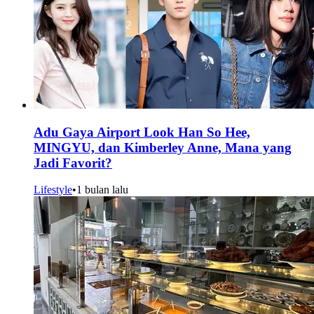
Adu Gaya Airport Look Han So Hee,
MINGYU, dan Kimberley Anne, Mana yang
Jadi Favorit?
Lifestyle
•
1 bulan lalu