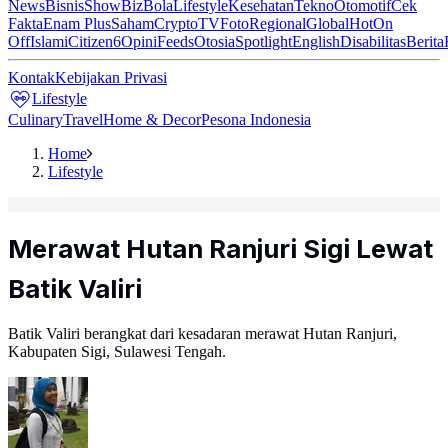
News
Bisnis
ShowBiz
Bola
Lifestyle
Kesehatan
Tekno
Otomotif
Cek
Fakta
Enam Plus
Saham
Crypto
TV
Foto
Regional
Global
Hot
On
Off
Islami
Citizen6
Opini
Feeds
Otosia
Spotlight
English
Disabilitas
Berita
Kontak
Kebijakan Privasi
Lifestyle
Culinary
Travel
Home & Decor
Pesona Indonesia
Home
Lifestyle
Merawat Hutan Ranjuri Sigi Lewat
Batik Valiri
Batik Valiri berangkat dari kesadaran merawat Hutan Ranjuri,
Kabupaten Sigi, Sulawesi Tengah.