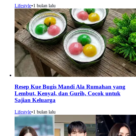
Lifestyle
•
1 bulan lalu
Resep Kue Bugis Mandi Ala Rumahan yang
Lembut, Kenyal, dan Gurih, Cocok untuk
Sajian Keluarga
Lifestyle
•
1 bulan lalu