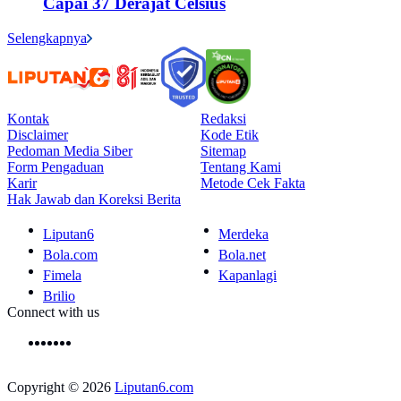
Capai 37 Derajat Celsius
Selengkapnya
Kontak
Redaksi
Disclaimer
Kode Etik
Pedoman Media Siber
Sitemap
Form Pengaduan
Tentang Kami
Karir
Metode Cek Fakta
Hak Jawab dan Koreksi Berita
Liputan6
Merdeka
Bola.com
Bola.net
Fimela
Kapanlagi
Brilio
Connect with us
Copyright © 2026
Liputan6.com