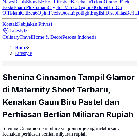
News
Bisnis
ShowBiz
Bola
Lifestyle
Kesehatan
Tekno
Otomotif
Cek
Fakta
Enam Plus
Saham
Crypto
TV
Foto
Regional
Global
Hot
On
Off
Islami
Citizen6
Opini
Feeds
Otosia
Spotlight
English
Disabilitas
Berita
Kontak
Kebijakan Privasi
Lifestyle
Culinary
Travel
Home & Decor
Pesona Indonesia
Home
Lifestyle
Shenina Cinnamon Tampil Glamor
di Maternity Shoot Terbaru,
Kenakan Gaun Biru Pastel dan
Perhiasan Berlian Miliaran Rupiah
Shenina Cinnamon tampil makin glamor jelang melahirkan.
Kenakan perhiasan berlian milyaran rupiah