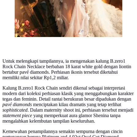
Untuk melengkapi tampilannya, ia mengenakan kalung B.zero1
Rock Chain Necklace berbahan 18 karat white gold dengan liontin
bertabur pavé diamonds. Perhiasan ikonis tersebut diketahui
memiliki nilai sekitar Rp1,2 miliar.
Kalung B.zero1 Rock Chain sendiri dikenal sebagai interpretasi
modern dari koleksi perhiasan klasik yang menggabungkan karakter
tegas dan feminin. Detail rantai berukuran besar dipadukan dengan
pavé diamonds
menciptakan kilau dramatis yang tetap terlihat
sophisticated
. Dalam maternity shoot ini, perhiasan tersebut menjadi
statement piece
yang memperkuat aura glamor Shenina tanpa
mengalahkan kelembutan tampilan keseluruhan.
Kemewahan penampilannya semakin sempurna dengan cincin
pertunangan berupa Platinum and 4.02ct Oval Cut Diamond