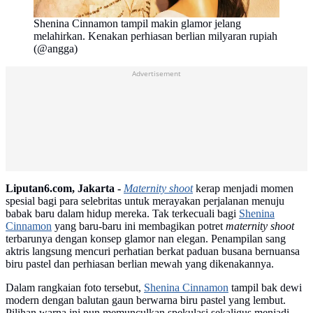
Shenina Cinnamon tampil makin glamor jelang
melahirkan. Kenakan perhiasan berlian milyaran rupiah
(@angga)
Advertisement
Liputan6.com, Jakarta -
Maternity shoot
kerap menjadi momen
spesial bagi para selebritas untuk merayakan perjalanan menuju
babak baru dalam hidup mereka. Tak terkecuali bagi
Shenina
Cinnamon
yang baru-baru ini membagikan potret
maternity shoot
terbarunya dengan konsep glamor nan elegan. Penampilan sang
aktris langsung mencuri perhatian berkat paduan busana bernuansa
biru pastel dan perhiasan berlian mewah yang dikenakannya.
Dalam rangkaian foto tersebut,
Shenina Cinnamon
tampil bak dewi
modern dengan balutan gaun berwarna biru pastel yang lembut.
Pilihan warna ini pun memunculkan spekulasi sekaligus menjadi