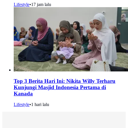
Lifestyle
•
17 jam lalu
Top 3 Berita Hari Ini: Nikita Willy Terharu
Kunjungi Masjid Indonesia Pertama di
Kanada
Lifestyle
•
1 hari lalu