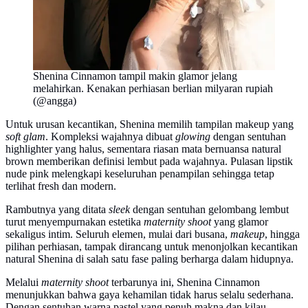
Shenina Cinnamon tampil makin glamor jelang
melahirkan. Kenakan perhiasan berlian milyaran rupiah
(@angga)
Untuk urusan kecantikan, Shenina memilih tampilan makeup yang
soft glam
. Kompleksi wajahnya dibuat
glowing
dengan sentuhan
highlighter yang halus, sementara riasan mata bernuansa natural
brown memberikan definisi lembut pada wajahnya. Pulasan lipstik
nude pink melengkapi keseluruhan penampilan sehingga tetap
terlihat fresh dan modern.
Rambutnya yang ditata
sleek
dengan sentuhan gelombang lembut
turut menyempurnakan estetika
maternity shoot
yang glamor
sekaligus intim. Seluruh elemen, mulai dari busana,
makeup
, hingga
pilihan perhiasan, tampak dirancang untuk menonjolkan kecantikan
natural Shenina di salah satu fase paling berharga dalam hidupnya.
Melalui
maternity shoot
terbarunya ini, Shenina Cinnamon
menunjukkan bahwa gaya kehamilan tidak harus selalu sederhana.
Dengan sentuhan warna pastel yang penuh makna dan kilau