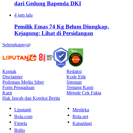
dari Gedung Bapenda DKI
4 jam lalu
Pemilik Emas 74 Kg Belum Diungkap,
Kejagung: Lihat di Persidangan
Selengkapnya
Kontak
Redaksi
Disclaimer
Kode Etik
Pedoman Media Siber
Sitemap
Form Pengaduan
Tentang Kami
Karir
Metode Cek Fakta
Hak Jawab dan Koreksi Berita
Liputan6
Merdeka
Bola.com
Bola.net
Fimela
Kapanlagi
Brilio