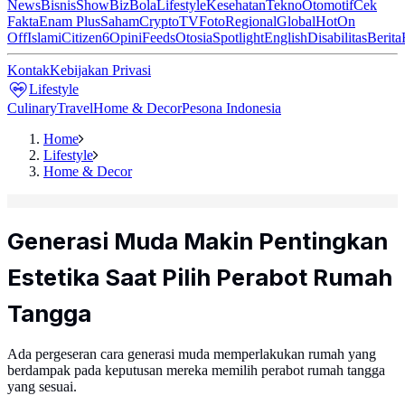
News
Bisnis
ShowBiz
Bola
Lifestyle
Kesehatan
Tekno
Otomotif
Cek
Fakta
Enam Plus
Saham
Crypto
TV
Foto
Regional
Global
Hot
On
Off
Islami
Citizen6
Opini
Feeds
Otosia
Spotlight
English
Disabilitas
Berita
Kontak
Kebijakan Privasi
Lifestyle
Culinary
Travel
Home & Decor
Pesona Indonesia
Home
Lifestyle
Home & Decor
Generasi Muda Makin Pentingkan
Estetika Saat Pilih Perabot Rumah
Tangga
Ada pergeseran cara generasi muda memperlakukan rumah yang
berdampak pada keputusan mereka memilih perabot rumah tangga
yang sesuai.