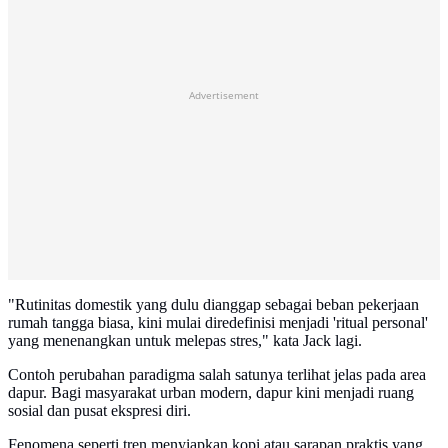
Advertisement
"Rutinitas domestik yang dulu dianggap sebagai beban pekerjaan
rumah tangga biasa, kini mulai diredefinisi menjadi 'ritual personal'
yang menenangkan untuk melepas stres," kata Jack lagi.
Contoh perubahan paradigma salah satunya terlihat jelas pada area
dapur. Bagi masyarakat urban modern, dapur kini menjadi ruang
sosial dan pusat ekspresi diri.
Fenomena seperti tren menyiapkan kopi atau sarapan praktis yang