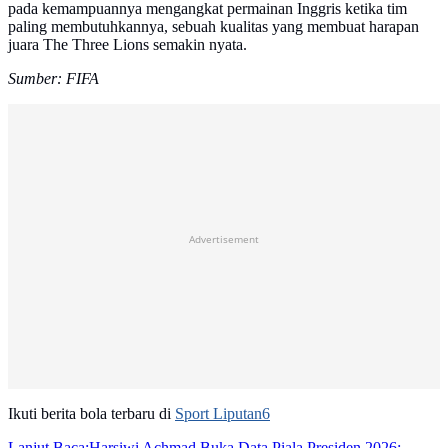
pada kemampuannya mengangkat permainan Inggris ketika tim
paling membutuhkannya, sebuah kualitas yang membuat harapan
juara The Three Lions semakin nyata.
Sumber: FIFA
Advertisement
Ikuti berita bola terbaru di
Sport Liputan6
Lanjut Baca:
Harsiwi Achmad Buka Data Piala Presiden 2026: