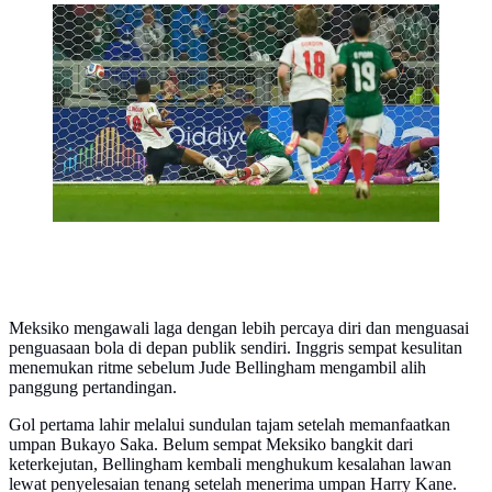
Pemain Inggris Jude Bellingham mencetak gol pertama
timnya selama pertandingan sepak bola babak 16 besar
Piala Dunia antara Meksiko dan Inggris di Mexico City,
Minggu, 5 Juli 2026. (AP Photo/Ricardo Mazalan)
Meksiko mengawali laga dengan lebih percaya diri dan menguasai
penguasaan bola di depan publik sendiri. Inggris sempat kesulitan
menemukan ritme sebelum Jude Bellingham mengambil alih
panggung pertandingan.
Gol pertama lahir melalui sundulan tajam setelah memanfaatkan
umpan Bukayo Saka. Belum sempat Meksiko bangkit dari
keterkejutan, Bellingham kembali menghukum kesalahan lawan
lewat penyelesaian tenang setelah menerima umpan Harry Kane.