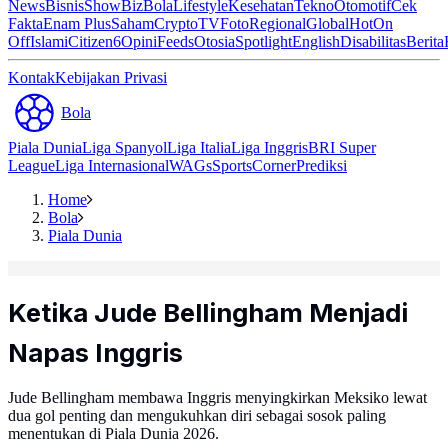
News
Bisnis
ShowBiz
Bola
Lifestyle
Kesehatan
Tekno
Otomotif
Cek
Fakta
Enam Plus
Saham
Crypto
TV
Foto
Regional
Global
Hot
On
Off
Islami
Citizen6
Opini
Feeds
Otosia
Spotlight
English
Disabilitas
Berita
Kontak
Kebijakan Privasi
Bola
Piala Dunia
Liga Spanyol
Liga Italia
Liga Inggris
BRI Super
League
Liga Internasional
WAGs
Sports
Corner
Prediksi
Home
Bola
Piala Dunia
Ketika Jude Bellingham Menjadi
Napas Inggris
Jude Bellingham membawa Inggris menyingkirkan Meksiko lewat
dua gol penting dan mengukuhkan diri sebagai sosok paling
menentukan di Piala Dunia 2026.