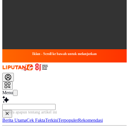
Iklan - Scroll ke bawah untuk melanjutkan
Menu
Tanya apapun tentang artikel ini...
Berita Utama
Cek Fakta
Terkini
Terpopuler
Rekomendasi