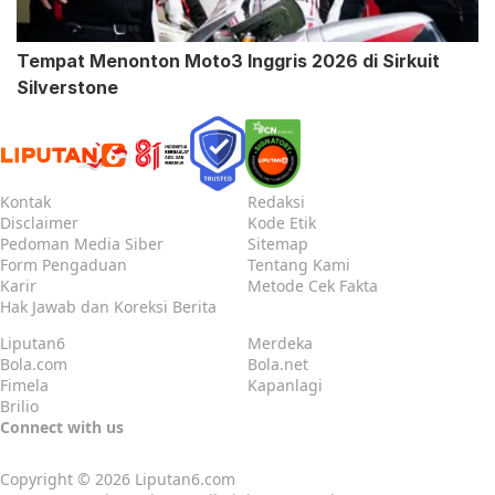
Tempat Menonton Moto3 Inggris 2026 di Sirkuit
Silverstone
Kontak
Redaksi
Disclaimer
Kode Etik
Pedoman Media Siber
Sitemap
Form Pengaduan
Tentang Kami
Karir
Metode Cek Fakta
Hak Jawab dan Koreksi Berita
Liputan6
Merdeka
Bola.com
Bola.net
Fimela
Kapanlagi
Brilio
Connect with us
Copyright © 2026
Liputan6.com