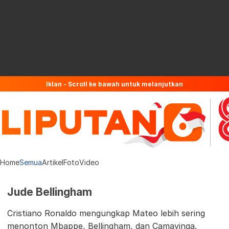
Iklan - Scroll ke bawah untuk melanjutkan
Home
Semua
Artikel
Foto
Video
Jude Bellingham
Cristiano Ronaldo mengungkap Mateo lebih sering
menonton Mbappe, Bellingham, dan Camavinga.