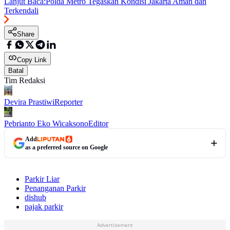
Lanjut Baca:
Polda Metro Tegaskan Kondisi Jakarta Aman dan
Terkendali
Share
Copy Link
Batal
Tim Redaksi
Devira Prastiwi
Reporter
Pebrianto Eko Wicaksono
Editor
Add
as a preferred source on Google
Parkir Liar
Penanganan Parkir
dishub
pajak parkir
Advertisement