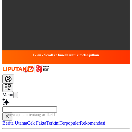
Iklan - Scroll ke bawah untuk melanjutkan
Menu
Tanya apapun tentang artikel ini...
Berita Utama
Cek Fakta
Terkini
Terpopuler
Rekomendasi