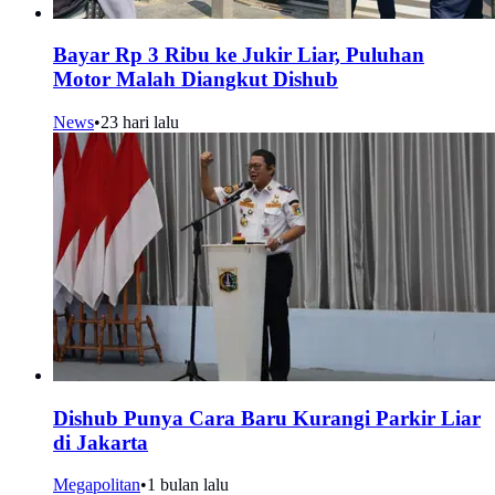
Bayar Rp 3 Ribu ke Jukir Liar, Puluhan
Motor Malah Diangkut Dishub
News
•
23 hari lalu
Dishub Punya Cara Baru Kurangi Parkir Liar
di Jakarta
Megapolitan
•
1 bulan lalu