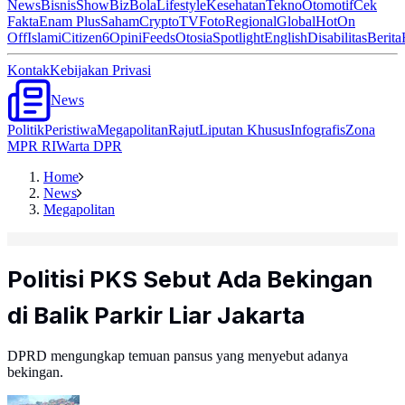
News
Bisnis
ShowBiz
Bola
Lifestyle
Kesehatan
Tekno
Otomotif
Cek
Fakta
Enam Plus
Saham
Crypto
TV
Foto
Regional
Global
Hot
On
Off
Islami
Citizen6
Opini
Feeds
Otosia
Spotlight
English
Disabilitas
Berita
Kontak
Kebijakan Privasi
News
Politik
Peristiwa
Megapolitan
Rajut
Liputan Khusus
Infografis
Zona
MPR RI
Warta DPR
Home
News
Megapolitan
Politisi PKS Sebut Ada Bekingan
di Balik Parkir Liar Jakarta
DPRD mengungkap temuan pansus yang menyebut adanya
bekingan.