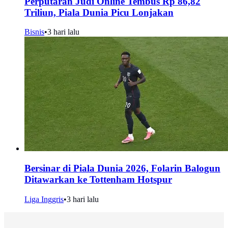
Perputaran Judi Online Tembus Rp 86,82
Triliun, Piala Dunia Picu Lonjakan
Bisnis
•
3 hari lalu
Bersinar di Piala Dunia 2026, Folarin Balogun
Ditawarkan ke Tottenham Hotspur
Liga Inggris
•
3 hari lalu