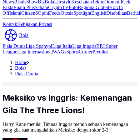
News
Bisnis
ShowBiz
Bola
Lifestyle
Kesehatan
Tekno
Otomotif
Cek
Fakta
Enam Plus
Saham
Crypto
TV
Foto
Regional
Global
Hot
On
Off
Islami
Citizen6
Opini
Feeds
Otosia
Spotlight
English
Disabilitas
Berita
Kontak
Kebijakan Privasi
Bola
Piala Dunia
Liga Spanyol
Liga Italia
Liga Inggris
BRI Super
League
Liga Internasional
WAGs
Sports
Corner
Prediksi
Home
Bola
Piala Dunia
Meksiko vs Inggris: Kemenangan
Gila The Three Lions!
Harry Kane menilai Timnas Inggris meraih sebuah kemenangan
yang gila saat mengalahkan Meksiko dengan skor 2-3.