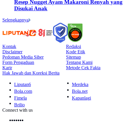
Resep Nugget Ayam Makaroni Renyah yang
Disukai Anak
Selengkapnya
Kontak
Redaksi
Disclaimer
Kode Etik
Pedoman Media Siber
Sitemap
Form Pengaduan
Tentang Kami
Karir
Metode Cek Fakta
Hak Jawab dan Koreksi Berita
Liputan6
Merdeka
Bola.com
Bola.net
Fimela
Kapanlagi
Brilio
Connect with us