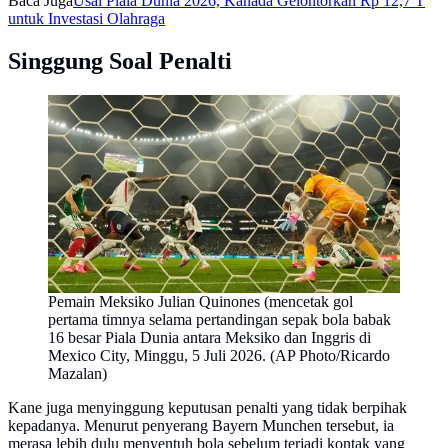
Baca Juga
Usai Piala Dunia 2026, Kanada Gelontorkan Rp 12,7 T
untuk Investasi Olahraga
Singgung Soal Penalti
Pemain Meksiko Julian Quinones (mencetak gol
pertama timnya selama pertandingan sepak bola babak
16 besar Piala Dunia antara Meksiko dan Inggris di
Mexico City, Minggu, 5 Juli 2026. (AP Photo/Ricardo
Mazalan)
Kane juga menyinggung keputusan penalti yang tidak berpihak
kepadanya. Menurut penyerang Bayern Munchen tersebut, ia
merasa lebih dulu menyentuh bola sebelum terjadi kontak yang