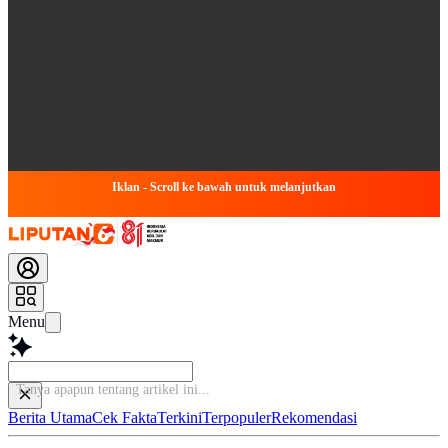
Iklan - Scroll ke bawah untuk melanjutkan
Menu
Tanya apapun t
Berita Utama
Cek Fakta
Terkini
Terpopuler
Rekomendasi