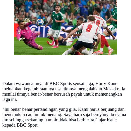
Pemain Inggris Jude Bellingham mencetak gol kedua
timnya selama pertandingan sepak bola babak 16 besar
Piala Dunia antara Meksiko dan Inggris di Mexico City,
Minggu, 5 Juli 2026. (AP Photo/Natacha Pisarenko)
Dalam wawancaranya di BBC Sports seusai laga, Harry Kane
meluapkan kegembiraannya usai timnya mengalahkan Meksiko. Ia
menilai timnya benar-benar bersusah payah untuk memenangkan
laga ini.
"Ini benar-benar pertandingan yang gila. Kami harus berjuang dan
menemukan cara untuk menang. Saya baru saja bernyanyi bersama
tim sehingga sekarang hampir tidak bisa berbicara," ujar Kane
kepada BBC Sport.