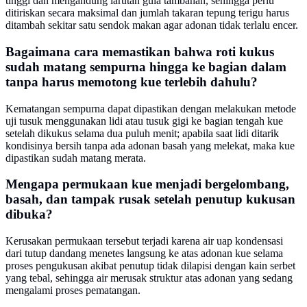
tinggi dan mengandung larutan gula tambahan, sehingga perlu
ditiriskan secara maksimal dan jumlah takaran tepung terigu harus
ditambah sekitar satu sendok makan agar adonan tidak terlalu encer.
Bagaimana cara memastikan bahwa roti kukus
sudah matang sempurna hingga ke bagian dalam
tanpa harus memotong kue terlebih dahulu?
Kematangan sempurna dapat dipastikan dengan melakukan metode
uji tusuk menggunakan lidi atau tusuk gigi ke bagian tengah kue
setelah dikukus selama dua puluh menit; apabila saat lidi ditarik
kondisinya bersih tanpa ada adonan basah yang melekat, maka kue
dipastikan sudah matang merata.
Mengapa permukaan kue menjadi bergelombang,
basah, dan tampak rusak setelah penutup kukusan
dibuka?
Kerusakan permukaan tersebut terjadi karena air uap kondensasi
dari tutup dandang menetes langsung ke atas adonan kue selama
proses pengukusan akibat penutup tidak dilapisi dengan kain serbet
yang tebal, sehingga air merusak struktur atas adonan yang sedang
mengalami proses pematangan.