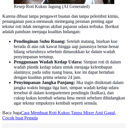
Resep Roti Kukus Jagung (AI Generated)
Karena dibuat tanpa pengawet buatan dan tanpa pelembut kimia,
penanganan pasca-memasak memegang peranan penting agar
tekstur roti tidak mengeras akibat paparan udara terbuka. Berikut
adalah panduan menjaga kualitas hidangan:
Pendinginan Suhu Ruang:
Setelah matang, biarkan kue
berada di atas rak kawat hingga uap panasnya benar-benar
hilang seluruhnya sebelum dimasukkan ke dalam wadah
penyimpanan tertutup.
Penggunaan Wadah Kedap Udara:
Simpan roti di dalam
wadah plastik kedap udara untuk menjaga kelembapan
alaminya; pada suhu ruang biasa, kue ini dapat bertahan
dengan kualitas prima selama 24 jam.
Penyimpanan Jangka Panjang:
Jika ingin dinikmati dalam
jangka waktu hingga tiga hari, simpan wadah kedap udara
tersebut di dalam kompartemen pendingin (kulkas), dan
cukup kukus kembali selama lima menit sebelum dihidangkan
agar tekstur empuknya kembali seperti semula.
Baca Juga
Cara Membuat Roti Kukus Tanpa Mixer Anti Gagal,
Cocok buat Pemula