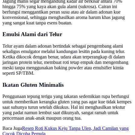
Jagung manis segar mengandung kadar air berkisar antara 70%
hingga 75% yang kaya akan gula alami (sukrosa). Cairan ini
berfungsi menggantikan peran susu atau air dalam adonan kue
konvensional, sehingga menghasilkan aroma harum khas jagung
yang sangat kuat tanpa esens buatan.
Emulsi Alami dari Telur
Telur ayam dalam adonan bertindak sebagai pengembang alami
sekaligus emulgator melalui kandungan lesitin pada kuning telur.
Ketika dikocok dengan benar, udara akan terperangkap di dalam
jaringan protein telur, membuat roti tetap empuk dan mengembang
meski tanpa menggunakan baking powder atau emulsifier kimia
seperti SP/TBM.
Ikatan Gluten Minimalis
Penggunaan tepung terigu yang takaran sedemikian rupa berfungsi
untuk memberikan kerangka gluten yang pas agar kue tidak kempes
saat suhunya turun setelah dikukus. Hal ini menghasilkan tekstur
yang padat namun lembut saat dikunyah, sangat ramah untuk
pencernaan anak-anak maupun orang tua.
Baca Juga
Resep Roti Kukus Keju Tanpa Ulen, Jadi Camilan yang
Cocok Dicoba Pemula