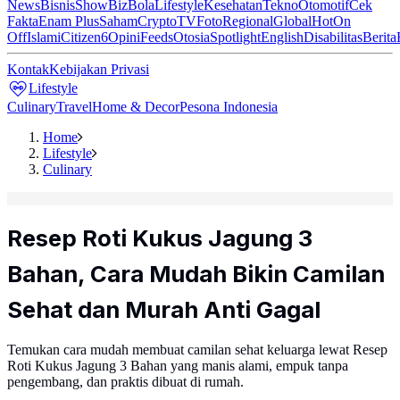
News
Bisnis
ShowBiz
Bola
Lifestyle
Kesehatan
Tekno
Otomotif
Cek
Fakta
Enam Plus
Saham
Crypto
TV
Foto
Regional
Global
Hot
On
Off
Islami
Citizen6
Opini
Feeds
Otosia
Spotlight
English
Disabilitas
Berita
Kontak
Kebijakan Privasi
Lifestyle
Culinary
Travel
Home & Decor
Pesona Indonesia
Home
Lifestyle
Culinary
Resep Roti Kukus Jagung 3
Bahan, Cara Mudah Bikin Camilan
Sehat dan Murah Anti Gagal
Temukan cara mudah membuat camilan sehat keluarga lewat Resep
Roti Kukus Jagung 3 Bahan yang manis alami, empuk tanpa
pengembang, dan praktis dibuat di rumah.