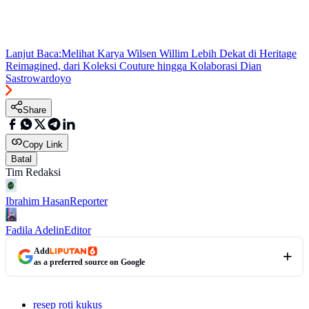
Lanjut Baca:
Melihat Karya Wilsen Willim Lebih Dekat di Heritage
Reimagined, dari Koleksi Couture hingga Kolaborasi Dian
Sastrowardoyo
Share
Copy Link
Batal
Tim Redaksi
Ibrahim Hasan
Reporter
Fadila Adelin
Editor
Add
as a preferred source on Google
resep roti kukus