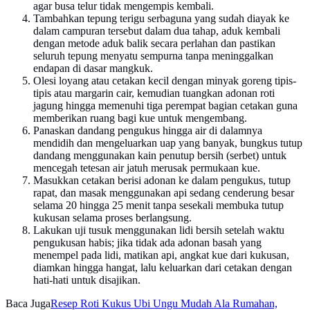
agar busa telur tidak mengempis kembali.
Tambahkan tepung terigu serbaguna yang sudah diayak ke
dalam campuran tersebut dalam dua tahap, aduk kembali
dengan metode aduk balik secara perlahan dan pastikan
seluruh tepung menyatu sempurna tanpa meninggalkan
endapan di dasar mangkuk.
Olesi loyang atau cetakan kecil dengan minyak goreng tipis-
tipis atau margarin cair, kemudian tuangkan adonan roti
jagung hingga memenuhi tiga perempat bagian cetakan guna
memberikan ruang bagi kue untuk mengembang.
Panaskan dandang pengukus hingga air di dalamnya
mendidih dan mengeluarkan uap yang banyak, bungkus tutup
dandang menggunakan kain penutup bersih (serbet) untuk
mencegah tetesan air jatuh merusak permukaan kue.
Masukkan cetakan berisi adonan ke dalam pengukus, tutup
rapat, dan masak menggunakan api sedang cenderung besar
selama 20 hingga 25 menit tanpa sesekali membuka tutup
kukusan selama proses berlangsung.
Lakukan uji tusuk menggunakan lidi bersih setelah waktu
pengukusan habis; jika tidak ada adonan basah yang
menempel pada lidi, matikan api, angkat kue dari kukusan,
diamkan hingga hangat, lalu keluarkan dari cetakan dengan
hati-hati untuk disajikan.
Baca Juga
Resep Roti Kukus Ubi Ungu Mudah Ala Rumahan,