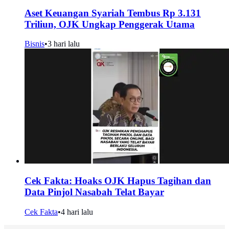
Aset Keuangan Syariah Tembus Rp 3.131
Triliun, OJK Ungkap Penggerak Utama
Bisnis
•
3 hari lalu
Cek Fakta: Hoaks OJK Hapus Tagihan dan
Data Pinjol Nasabah Telat Bayar
Cek Fakta
•
4 hari lalu