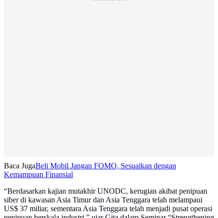
Baca Juga
Beli Mobil Jangan FOMO, Sesuaikan dengan
Kemampuan Finansial
“Berdasarkan kajian mutakhir UNODC, kerugian akibat penipuan
siber di kawasan Asia Timur dan Asia Tenggara telah melampaui
US$ 37 miliar, sementara Asia Tenggara telah menjadi pusat operasi
penipuan berskala industri,” ujar Gita dalam Seminar “Strengthening