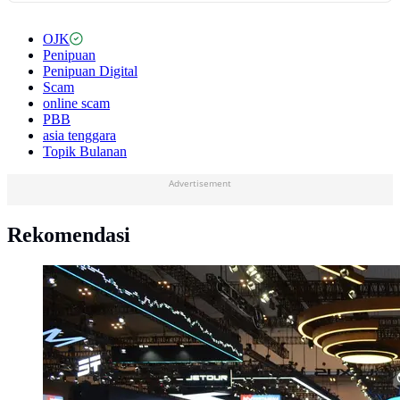
OJK
Penipuan
Penipuan Digital
Scam
online scam
PBB
asia tenggara
Topik Bulanan
Advertisement
Rekomendasi