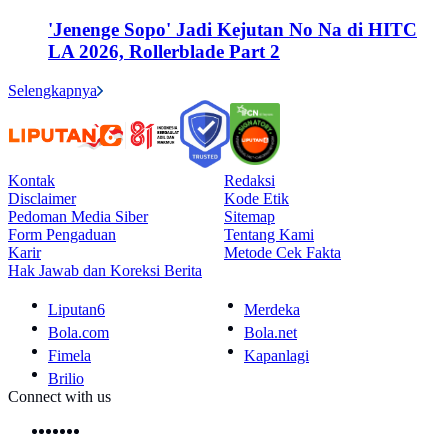
'Jenenge Sopo' Jadi Kejutan No Na di HITC
LA 2026, Rollerblade Part 2
Selengkapnya
Kontak
Redaksi
Disclaimer
Kode Etik
Pedoman Media Siber
Sitemap
Form Pengaduan
Tentang Kami
Karir
Metode Cek Fakta
Hak Jawab dan Koreksi Berita
Liputan6
Merdeka
Bola.com
Bola.net
Fimela
Kapanlagi
Brilio
Connect with us