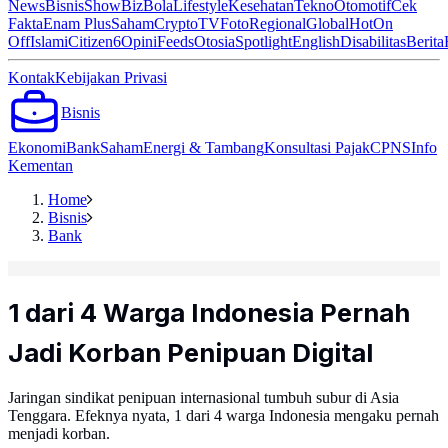
News
Bisnis
ShowBiz
Bola
Lifestyle
Kesehatan
Tekno
Otomotif
Cek
Fakta
Enam Plus
Saham
Crypto
TV
Foto
Regional
Global
Hot
On
Off
Islami
Citizen6
Opini
Feeds
Otosia
Spotlight
English
Disabilitas
Berita
Kontak
Kebijakan Privasi
Bisnis
Ekonomi
Bank
Saham
Energi & Tambang
Konsultasi Pajak
CPNS
Info
Kementan
Home
Bisnis
Bank
1 dari 4 Warga Indonesia Pernah
Jadi Korban Penipuan Digital
Jaringan sindikat penipuan internasional tumbuh subur di Asia
Tenggara. Efeknya nyata, 1 dari 4 warga Indonesia mengaku pernah
menjadi korban.