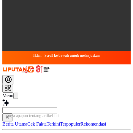
Iklan - Scroll ke bawah untuk melanjutkan
Menu
Tanya
Berita Utama
Cek Fakta
Terkini
Terpopuler
Rekomendasi