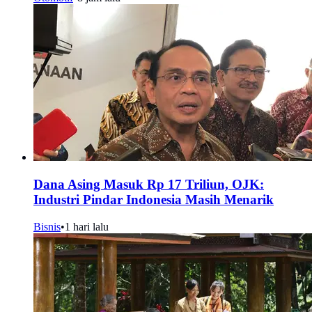
Dana Asing Masuk Rp 17 Triliun, OJK:
Industri Pindar Indonesia Masih Menarik
Bisnis
•
1 hari lalu