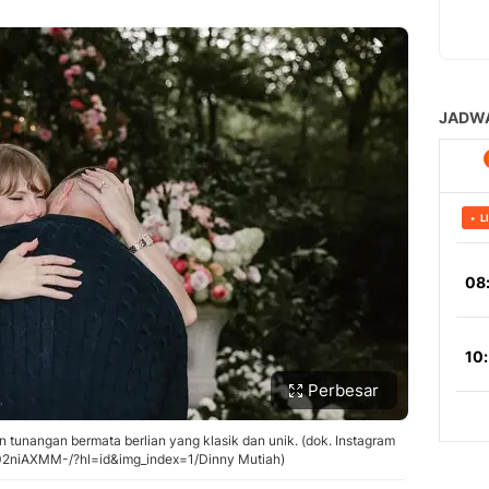
Perbesar
n tunangan bermata berlian yang klasik dan unik. (dok. Instagram
N02niAXMM-/?hl=id&img_index=1/Dinny Mutiah)