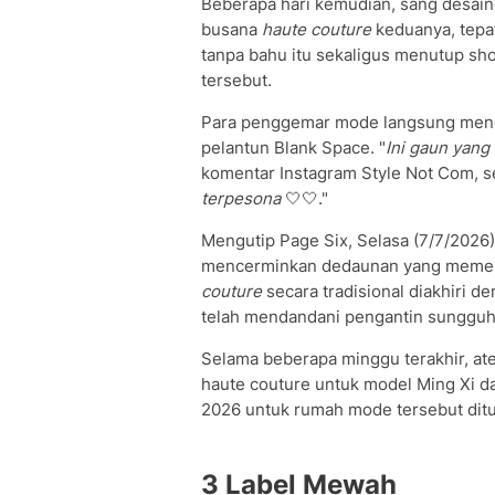
Beberapa hari kemudian, sang desain
busana
haute couture
keduanya, tepat
tanpa bahu itu sekaligus menutup s
tersebut.
Para penggemar mode langsung meng
pelantun Blank Space. "
Ini gaun yang
komentar Instagram Style Not Com, 
terpesona
🤍🤍."
Mengutip Page Six, Selasa (7/7/2026)
mencerminkan dedaunan yang memenu
couture
secara tradisional diakhiri d
telah mendandani pengantin sungguh
Selama beberapa minggu terakhir, at
haute couture untuk model Ming Xi da
2026 untuk rumah mode tersebut ditu
3 Label Mewah