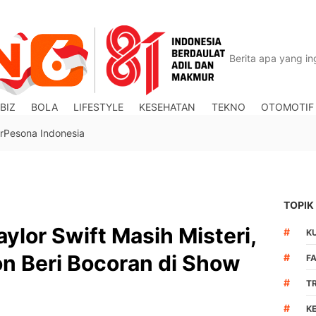
BIZ
BOLA
LIFESTYLE
KESEHATAN
TEKNO
OTOMOTIF
r
Pesona Indonesia
TOPIK
ylor Swift Masih Misteri,
#
K
n Beri Bocoran di Show
#
F
#
T
#
K