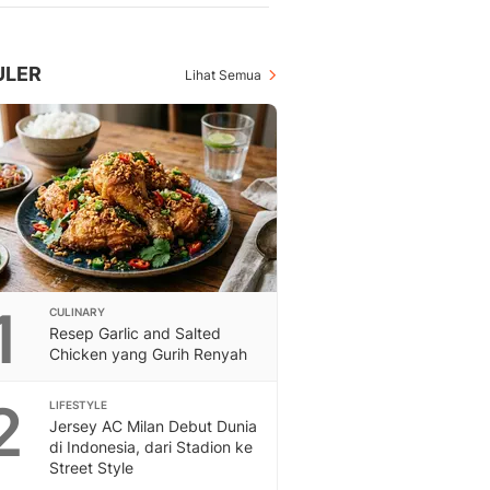
Berita Daerah Dan Peri
Terbaru
Global
ULER
Lihat Semua
Berita Internasional, Sa
Inspiratif, Unik, Dan M
Hot
Hot Liputan6.com Menya
Dan Terbaru
On Off
On Off Liputan6: Sinop
& Berita Bisnis Digital
Islami
Berita & Kajian Islami
1
CULINARY
Hikmah - Liputan6
Resep Garlic and Salted
Chicken yang Gurih Renyah
Citizen6
Berita Citizen6 - Medi
2
Liputan6.com
LIFESTYLE
Jersey AC Milan Debut Dunia
Opini
di Indonesia, dari Stadion ke
Opini Liputan6: Analis
Street Style
Pandang Dan Perspekti