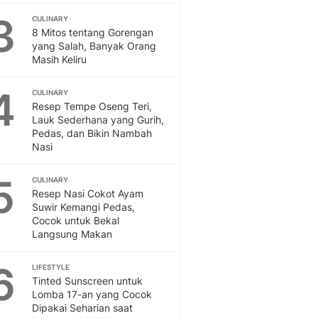
Feeds
3
CULINARY
Feeds Liputan6: Kumpul
8 Mitos tentang Gorengan
Terbaru Harian
yang Salah, Banyak Orang
Masih Keliru
Otosia
Otosia
4
Spotlight
CULINARY
Resep Tempe Oseng Teri,
Berita Terkini, Kabar Te
Lauk Sederhana yang Gurih,
Dan Dunia - Liputan6.
Pedas, dan Bikin Nambah
English
Nasi
Exploring Knowledge, T
En.Liputan6.com
5
CULINARY
Disabilitas
Resep Nasi Cokot Ayam
Disabilitas Berita Terkini
Suwir Kemangi Pedas,
Cocok untuk Bekal
Harian, Berita Terbaru,
Langsung Makan
Berita
Berita Hari Ini Politik,
6
LIFESTYLE
Health
Tinted Sunscreen untuk
Kabar Berita Terbaru D
Lomba 17-an yang Cocok
Diet, Herbal Terbaik
Dipakai Seharian saat