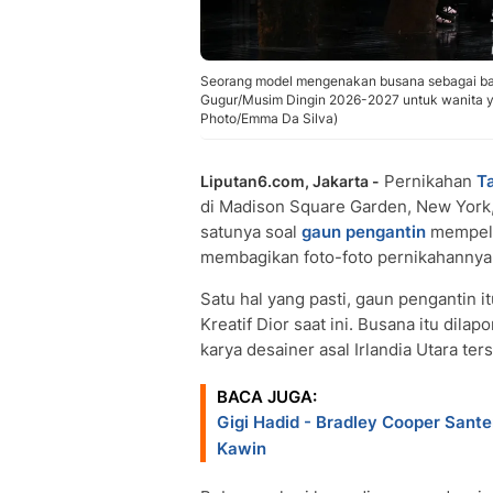
Seorang model mengenakan busana sebagai bagi
Gugur/Musim Dingin 2026-2027 untuk wanita yang
Photo/Emma Da Silva)
Pernikahan
Ta
Liputan6.com, Jakarta -
di Madison Square Garden, New York
satunya soal
gaun pengantin
mempelai
membagikan foto-foto pernikahannya
Satu hal yang pasti, gaun pengantin 
Kreatif Dior saat ini. Busana itu dil
karya desainer asal Irlandia Utara ter
BACA JUGA:
Gigi Hadid - Bradley Cooper Sante
Kawin