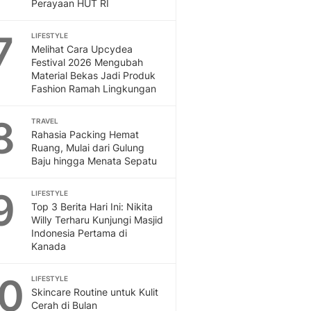
Sport
Perayaan HUT RI
Berita Bola Terkini, Ja
7
Klasemen, Hasil Liga
LIFESTYLE
Melihat Cara Upcydea
Festival 2026 Mengubah
Material Bekas Jadi Produk
Fashion Ramah Lingkungan
8
TRAVEL
Rahasia Packing Hemat
Ruang, Mulai dari Gulung
Baju hingga Menata Sepatu
9
LIFESTYLE
Top 3 Berita Hari Ini: Nikita
Willy Terharu Kunjungi Masjid
Indonesia Pertama di
Kanada
10
LIFESTYLE
Skincare Routine untuk Kulit
Cerah di Bulan