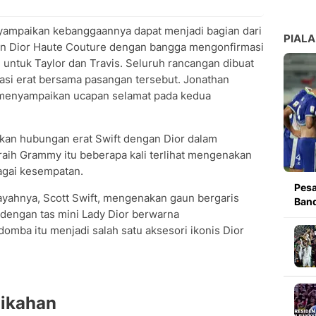
yampaikan kebanggaannya dapat menjadi bagian dari
PIALA
ian Dior Haute Couture dengan bangga mengonfirmasi
untuk Taylor dan Travis. Seluruh rancangan dibuat
borasi erat bersama pasangan tersebut. Jonathan
 menyampaikan ucapan selamat pada kedua
tkan hubungan erat Swift dengan Dior dalam
raih Grammy itu beberapa kali terlihat mengenakan
agai kesempatan.
Pesa
a ayahnya, Scott Swift, mengenakan gaun bergaris
Band
 dengan tas mini Lady Dior berwarna
domba itu menjadi salah satu aksesori ikonis Dior
nikahan