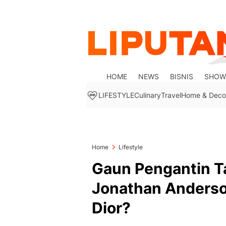
HOME
NEWS
BISNIS
SHOW
LIFESTYLE
Culinary
Travel
Home & Deco
Home
Lifestyle
Gaun Pengantin Ta
Jonathan Anderso
Dior?