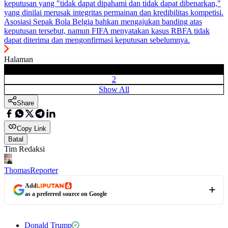
keputusan yang "tidak dapat dipahami dan tidak dapat dibenarkan,"
yang dinilai merusak integritas permainan dan kredibilitas kompetisi.
Asosiasi Sepak Bola Belgia bahkan mengajukan banding atas
keputusan tersebut, namun FIFA menyatakan kasus RBFA tidak
dapat diterima dan mengonfirmasi keputusan sebelumnya.
Halaman
1
2
Show All
Share
Copy Link
Batal
Tim Redaksi
Thomas
Reporter
Add
as a preferred source on Google
Donald Trump