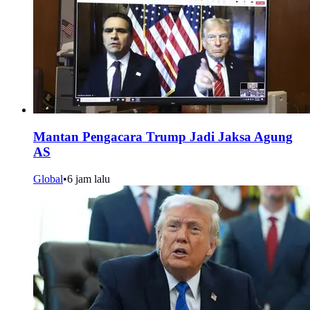
Mantan Pengacara Trump Jadi Jaksa Agung
AS
Global
•
6 jam lalu