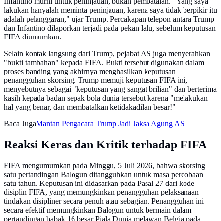
Infantino murni untuk peninjauan, bukan pembatalan. "Yang saya
lakukan hanyalah meminta peninjauan, karena saya tidak berpikir itu
adalah pelanggaran," ujar Trump. Percakapan telepon antara Trump
dan Infantino dilaporkan terjadi pada pekan lalu, sebelum keputusan
FIFA diumumkan.
Selain kontak langsung dari Trump, pejabat AS juga menyerahkan
"bukti tambahan" kepada FIFA. Bukti tersebut digunakan dalam
proses banding yang akhirnya menghasilkan keputusan
penangguhan skorsing. Trump memuji keputusan FIFA ini,
menyebutnya sebagai "keputusan yang sangat brilian" dan berterima
kasih kepada badan sepak bola dunia tersebut karena "melakukan
hal yang benar, dan membatalkan ketidakadilan besar!"
Baca Juga
Mantan Pengacara Trump Jadi Jaksa Agung AS
Reaksi Keras dan Kritik terhadap FIFA
FIFA mengumumkan pada Minggu, 5 Juli 2026, bahwa skorsing
satu pertandingan Balogun ditangguhkan untuk masa percobaan
satu tahun. Keputusan ini didasarkan pada Pasal 27 dari kode
disiplin FIFA, yang memungkinkan penangguhan pelaksanaan
tindakan disipliner secara penuh atau sebagian. Penangguhan ini
secara efektif memungkinkan Balogun untuk bermain dalam
pertandingan babak 16 besar Piala Dunia melawan Belgia pada