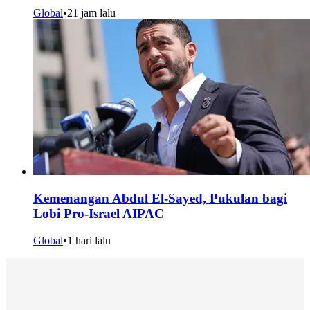
Global
•
21 jam lalu
Kemenangan Abdul El-Sayed, Pukulan bagi
Lobi Pro-Israel AIPAC
Global
•
1 hari lalu