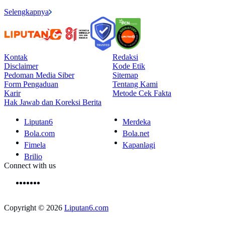
Selengkapnya
Kontak
Redaksi
Disclaimer
Kode Etik
Pedoman Media Siber
Sitemap
Form Pengaduan
Tentang Kami
Karir
Metode Cek Fakta
Hak Jawab dan Koreksi Berita
Liputan6
Merdeka
Bola.com
Bola.net
Fimela
Kapanlagi
Brilio
Connect with us
Copyright © 2026
Liputan6.com