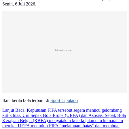
Senin, 6 Juli 2026.
Advertisement
Ikuti berita bola terbaru di
Sport Liputan6
Lanjut Baca:
Keputusan FIFA tersebut segera memicu gelombang
kritik luas. Uni Sepak Bola Eropa (UEFA) dan Asosiasi Sepak Bola
Kerajaan Belgia (RBFA) menyatakan keterkejutan dan kemarahan
mereka. UEFA menuduh FIFA "melampaui batas" dan membuat