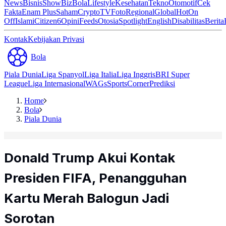
News
Bisnis
ShowBiz
Bola
Lifestyle
Kesehatan
Tekno
Otomotif
Cek
Fakta
Enam Plus
Saham
Crypto
TV
Foto
Regional
Global
Hot
On
Off
Islami
Citizen6
Opini
Feeds
Otosia
Spotlight
English
Disabilitas
Berita
Kontak
Kebijakan Privasi
Bola
Piala Dunia
Liga Spanyol
Liga Italia
Liga Inggris
BRI Super
League
Liga Internasional
WAGs
Sports
Corner
Prediksi
Home
Bola
Piala Dunia
Donald Trump Akui Kontak
Presiden FIFA, Penangguhan
Kartu Merah Balogun Jadi
Sorotan