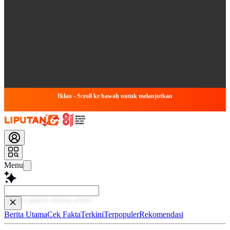
Iklan - Scroll ke bawah untuk melanjutkan
Menu
Baca
Berita Utama
Cek Fakta
Terkini
Terpopuler
Rekomendasi