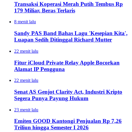
Transaksi Koperasi Merah Putih Tembus Rp
179 Miliar, Beras Terlaris
8 menit lalu
Sandy PAS Band Bahas Lagu 'Kesepian Kita',
Luapan Sedih Ditinggal Richard Mutter
22 menit lalu
Fitur iCloud Private Relay Apple Bocorkan
Alamat IP Pengguna
22 menit lalu
Senat AS Genjot Clarity Act, Industri Kripto
Segera Punya Payung Hukum
23 menit lalu
Emiten GOOD Kantongi Penjualan Rp 7,26
Triliun hingga Semester I 2026