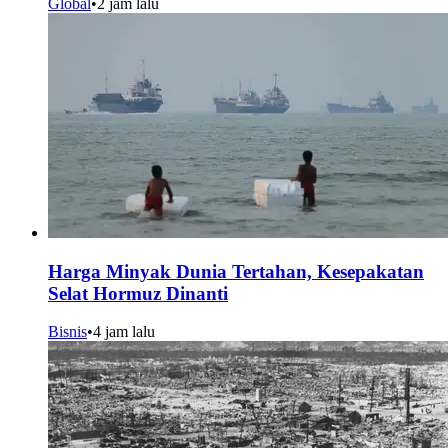
Global
•
2 jam lalu
Harga Minyak Dunia Tertahan, Kesepakatan
Selat Hormuz Dinanti
Bisnis
•
4 jam lalu