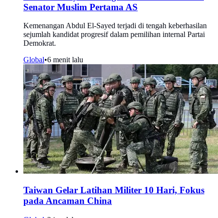
Senator Muslim Pertama AS
Kemenangan Abdul El-Sayed terjadi di tengah keberhasilan
sejumlah kandidat progresif dalam pemilihan internal Partai
Demokrat.
Global
•
6 menit lalu
Taiwan Gelar Latihan Militer 10 Hari, Fokus
pada Ancaman China