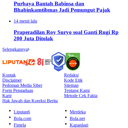
Purbaya Bantah Babinsa dan
Bhabinkamtibmas Jadi Pemungut Pajak
14 menit lalu
Praperadilan Roy Suryo soal Ganti Rugi Rp
200 Juta Ditolak
Selengkapnya
Kontak
Redaksi
Disclaimer
Kode Etik
Pedoman Media Siber
Sitemap
Form Pengaduan
Tentang Kami
Karir
Metode Cek Fakta
Hak Jawab dan Koreksi Berita
Liputan6
Merdeka
Bola.com
Bola.net
Fimela
Kapanlagi