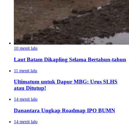
10 menit lalu
Laut Batam Dikapling Selama Bertahun-tahun
11 menit lalu
Ultimatum untuk Dapur MBG: Urus SLHS
atau Ditutup!
14 menit lalu
Danantara Ungkap Roadmap IPO BUMN
14 menit lalu