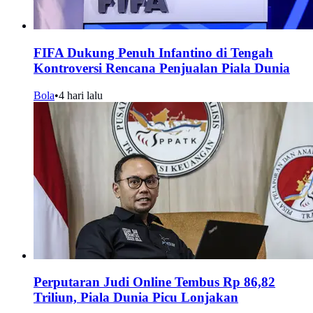
FIFA Dukung Penuh Infantino di Tengah
Kontroversi Rencana Penjualan Piala Dunia
Bola
•
4 hari lalu
Perputaran Judi Online Tembus Rp 86,82
Triliun, Piala Dunia Picu Lonjakan