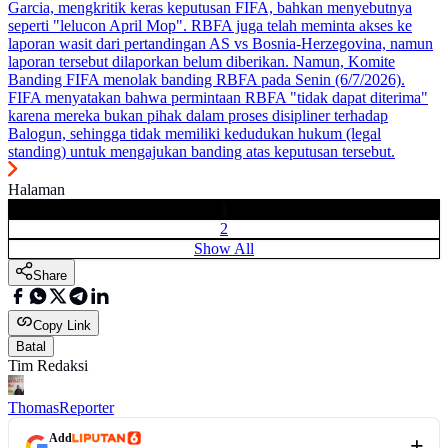
Garcia, mengkritik keras keputusan FIFA, bahkan menyebutnya
seperti "lelucon April Mop". RBFA juga telah meminta akses ke
laporan wasit dari pertandingan AS vs Bosnia-Herzegovina, namun
laporan tersebut dilaporkan belum diberikan. Namun, Komite
Banding FIFA menolak banding RBFA pada Senin (6/7/2026).
FIFA menyatakan bahwa permintaan RBFA "tidak dapat diterima"
karena mereka bukan pihak dalam proses disipliner terhadap
Balogun, sehingga tidak memiliki kedudukan hukum (legal
standing) untuk mengajukan banding atas keputusan tersebut.
Halaman
1
2
Show All
Share
Copy Link
Batal
Tim Redaksi
Thomas
Reporter
Add