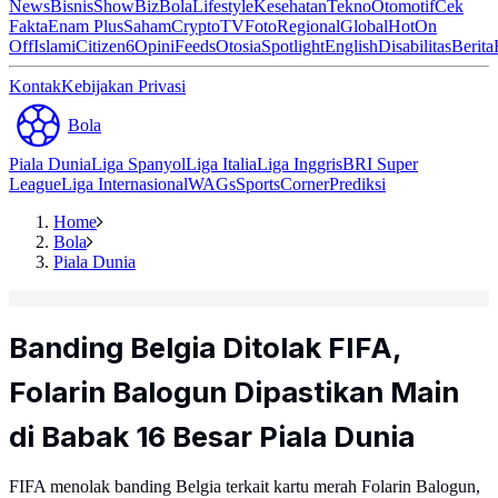
News
Bisnis
ShowBiz
Bola
Lifestyle
Kesehatan
Tekno
Otomotif
Cek
Fakta
Enam Plus
Saham
Crypto
TV
Foto
Regional
Global
Hot
On
Off
Islami
Citizen6
Opini
Feeds
Otosia
Spotlight
English
Disabilitas
Berita
Kontak
Kebijakan Privasi
Bola
Piala Dunia
Liga Spanyol
Liga Italia
Liga Inggris
BRI Super
League
Liga Internasional
WAGs
Sports
Corner
Prediksi
Home
Bola
Piala Dunia
Banding Belgia Ditolak FIFA,
Folarin Balogun Dipastikan Main
di Babak 16 Besar Piala Dunia
FIFA menolak banding Belgia terkait kartu merah Folarin Balogun,