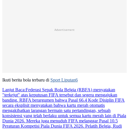
Advertisement
Ikuti berita bola terbaru di
Sport Liputan6
Lanjut Baca:
Federasi Sepak Bola Belgia (RBFA) menyatakan
"terkejut" atas keputusan FIFA tersebut dan segera mengajukan
banding. RBFA berargumen bahwa Pasal 66.4 Kode Disiplin FIFA
secara eksplisit menyatakan bahwa kartu merah otomatis
mengakibatkan larangan bermain satu pertandingan, sebuah
konsistensi yang telah berlaku untuk semua kartu merah lain di Piala
Dunia 2026. Mereka juga menuduh FIFA melanggar Pasal 10.5
Peraturan Kompetisi Piala Dunia FIFA 2026. Pelatih Belgia, Rudi