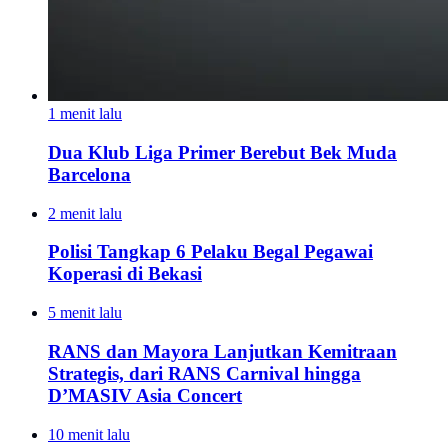
1 menit lalu
Dua Klub Liga Primer Berebut Bek Muda
Barcelona
2 menit lalu
Polisi Tangkap 6 Pelaku Begal Pegawai
Koperasi di Bekasi
5 menit lalu
RANS dan Mayora Lanjutkan Kemitraan
Strategis, dari RANS Carnival hingga
D’MASIV Asia Concert
10 menit lalu