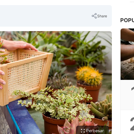
Share
POP
Copy Link
Perbesar