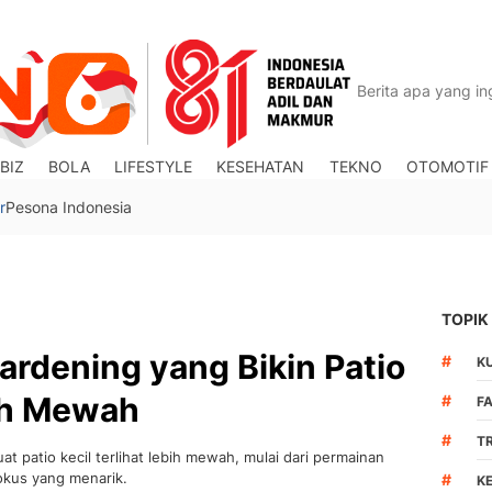
BIZ
BOLA
LIFESTYLE
KESEHATAN
TEKNO
OTOMOTIF
r
Pesona Indonesia
TOPIK
ardening yang Bikin Patio
#
K
bih Mewah
#
F
#
T
t patio kecil terlihat lebih mewah, mulai dari permainan
fokus yang menarik.
#
K