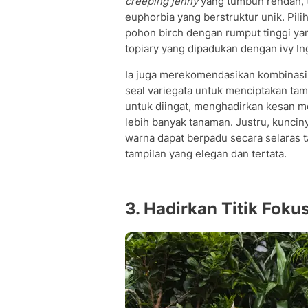
creeping jenny
yang tumbuh rendah, t
euphorbia yang berstruktur unik. Pili
pohon birch dengan rumput tinggi y
topiary yang dipadukan dengan ivy In
Ia juga merekomendasikan kombinasi t
seal variegata untuk menciptakan ta
untuk diingat, menghadirkan kesan m
lebih banyak tanaman. Justru, kuncin
warna dapat berpadu secara selaras 
tampilan yang elegan dan tertata.
3. Hadirkan Titik Fok