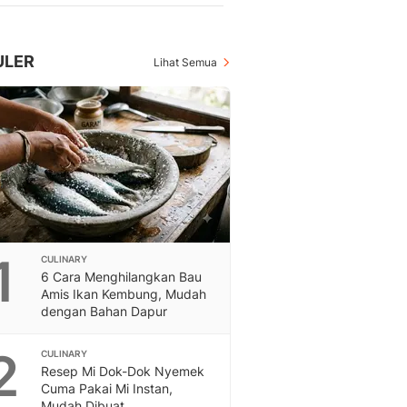
Berita Daerah Dan Peri
Terbaru
Global
ULER
Lihat Semua
Berita Internasional, Sa
Inspiratif, Unik, Dan M
Hot
Hot Liputan6.com Menya
Dan Terbaru
On Off
On Off Liputan6: Sinop
& Berita Bisnis Digital
Islami
Berita & Kajian Islami
1
CULINARY
Hikmah - Liputan6
6 Cara Menghilangkan Bau
Amis Ikan Kembung, Mudah
Citizen6
dengan Bahan Dapur
Berita Citizen6 - Medi
Liputan6.com
2
CULINARY
Opini
Resep Mi Dok-Dok Nyemek
Opini Liputan6: Analis
Cuma Pakai Mi Instan,
Pandang Dan Perspekti
Mudah Dibuat