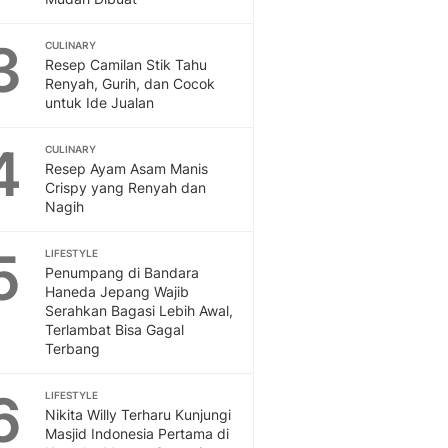
Feeds
Feeds Liputan6: Kumpul
3
CULINARY
Terbaru Harian
Resep Camilan Stik Tahu
Renyah, Gurih, dan Cocok
Otosia
untuk Ide Jualan
Otosia
Spotlight
4
CULINARY
Berita Terkini, Kabar Te
Resep Ayam Asam Manis
Dan Dunia - Liputan6.
Crispy yang Renyah dan
English
Nagih
Exploring Knowledge, T
En.Liputan6.com
5
LIFESTYLE
Disabilitas
Penumpang di Bandara
Disabilitas Berita Terkini
Haneda Jepang Wajib
Serahkan Bagasi Lebih Awal,
Harian, Berita Terbaru,
Terlambat Bisa Gagal
Berita
Terbang
Berita Hari Ini Politik,
Health
6
LIFESTYLE
Kabar Berita Terbaru D
Nikita Willy Terharu Kunjungi
Diet, Herbal Terbaik
Masjid Indonesia Pertama di