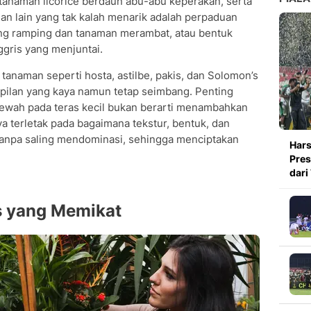
anaman licorice berdaun abu-abu keperakan, serta
han lain yang tak kalah menarik adalah perpaduan
ang ramping dan tanaman merambat, atau bentuk
ggris yang menjuntai.
anaman seperti hosta, astilbe, pakis, dan Solomon’s
mpilan yang kaya namun tetap seimbang. Penting
ewah pada teras kecil bukan berarti menambahkan
ya terletak pada bagaimana tekstur, bentuk, dan
tanpa saling mendominasi, sehingga menciptakan
Hars
Pres
dari
us yang Memikat