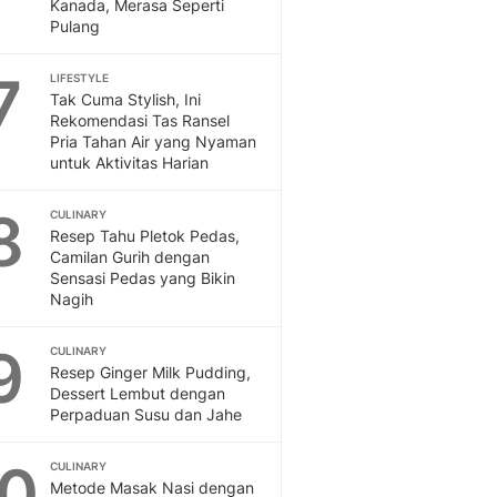
Sport
Kanada, Merasa Seperti
Pulang
Berita Bola Terkini, Ja
Klasemen, Hasil Liga
7
LIFESTYLE
Tak Cuma Stylish, Ini
Rekomendasi Tas Ransel
Pria Tahan Air yang Nyaman
untuk Aktivitas Harian
8
CULINARY
Resep Tahu Pletok Pedas,
Camilan Gurih dengan
Sensasi Pedas yang Bikin
Nagih
9
CULINARY
Resep Ginger Milk Pudding,
Dessert Lembut dengan
Perpaduan Susu dan Jahe
10
CULINARY
Metode Masak Nasi dengan