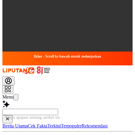
Iklan - Scroll ke bawah untuk melanjutkan
Menu
Tanya apapun tentang ar
Berita Utama
Cek Fakta
Terkini
Terpopuler
Rekomendasi