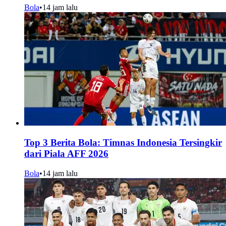
Bola
•
14 jam lalu
Top 3 Berita Bola: Timnas Indonesia Tersingkir
dari Piala AFF 2026
Bola
•
14 jam lalu