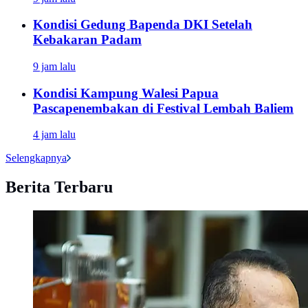
Kondisi Gedung Bapenda DKI Setelah
Kebakaran Padam
9 jam lalu
Kondisi Kampung Walesi Papua
Pascapenembakan di Festival Lembah Baliem
4 jam lalu
Selengkapnya
Berita Terbaru