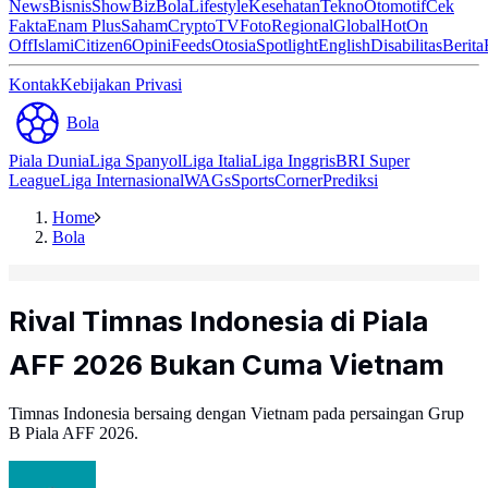
News
Bisnis
ShowBiz
Bola
Lifestyle
Kesehatan
Tekno
Otomotif
Cek
Fakta
Enam Plus
Saham
Crypto
TV
Foto
Regional
Global
Hot
On
Off
Islami
Citizen6
Opini
Feeds
Otosia
Spotlight
English
Disabilitas
Berita
Kontak
Kebijakan Privasi
Bola
Piala Dunia
Liga Spanyol
Liga Italia
Liga Inggris
BRI Super
League
Liga Internasional
WAGs
Sports
Corner
Prediksi
Home
Bola
Rival Timnas Indonesia di Piala
AFF 2026 Bukan Cuma Vietnam
Timnas Indonesia bersaing dengan Vietnam pada persaingan Grup
B Piala AFF 2026.