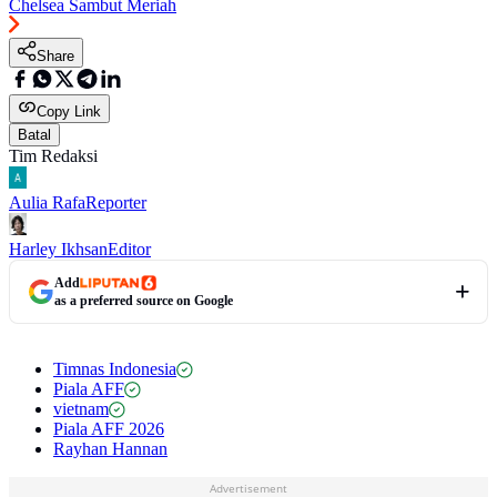
Chelsea Sambut Meriah
Share
Copy Link
Batal
Tim Redaksi
Aulia Rafa
Reporter
Harley Ikhsan
Editor
Add
as a preferred source on Google
Timnas Indonesia
Piala AFF
vietnam
Piala AFF 2026
Rayhan Hannan
Advertisement