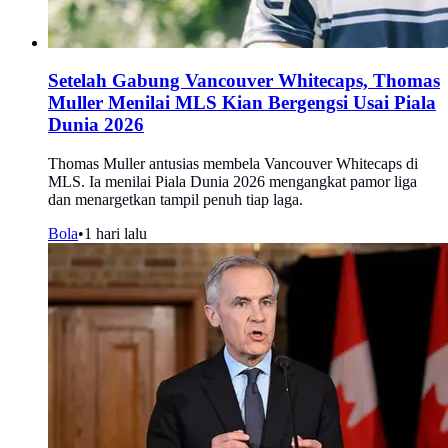
Setelah Gabung Vancouver Whitecaps, Thomas
Muller Menilai MLS Kian Bergengsi Usai Piala
Dunia 2026
Thomas Muller antusias membela Vancouver Whitecaps di
MLS. Ia menilai Piala Dunia 2026 mengangkat pamor liga
dan menargetkan tampil penuh tiap laga.
Bola
•
1 hari lalu