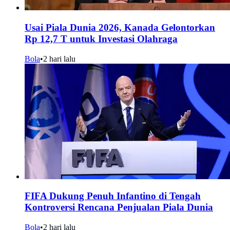
Usai Piala Dunia 2026, Kanada Gelontorkan
Rp 12,7 T untuk Investasi Olahraga
Bola
•
2 hari lalu
FIFA Dukung Penuh Infantino di Tengah
Kontroversi Rencana Penjualan Piala Dunia
Bola
•
2 hari lalu