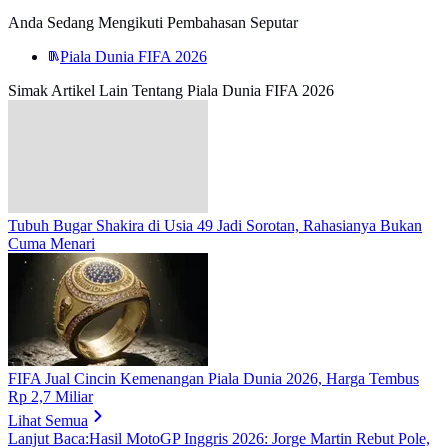
Anda Sedang Mengikuti Pembahasan Seputar
Piala Dunia FIFA 2026
Simak Artikel Lain Tentang Piala Dunia FIFA 2026
Tubuh Bugar Shakira di Usia 49 Jadi Sorotan, Rahasianya Bukan
Cuma Menari
FIFA Jual Cincin Kemenangan Piala Dunia 2026, Harga Tembus
Rp 2,7 Miliar
Lihat Semua
Lanjut Baca:
Hasil MotoGP Inggris 2026: Jorge Martin Rebut Pole,