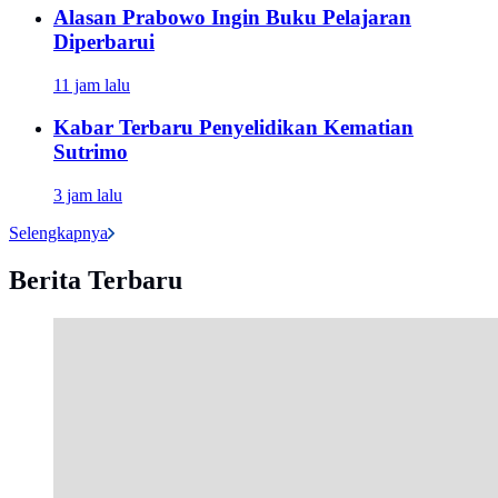
Alasan Prabowo Ingin Buku Pelajaran
Diperbarui
11 jam lalu
Kabar Terbaru Penyelidikan Kematian
Sutrimo
3 jam lalu
Selengkapnya
Berita Terbaru