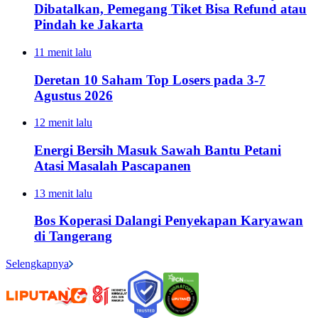
Dibatalkan, Pemegang Tiket Bisa Refund atau
Pindah ke Jakarta
11 menit lalu
Deretan 10 Saham Top Losers pada 3-7
Agustus 2026
12 menit lalu
Energi Bersih Masuk Sawah Bantu Petani
Atasi Masalah Pascapanen
13 menit lalu
Bos Koperasi Dalangi Penyekapan Karyawan
di Tangerang
Selengkapnya