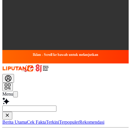
Iklan - Scroll ke bawah untuk melanjutkan
Menu
Baca lebih ce
Berita Utama
Cek Fakta
Terkini
Terpopuler
Rekomendasi