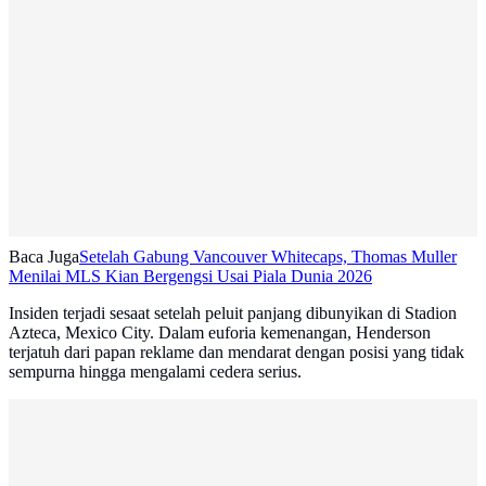
Baca Juga
Setelah Gabung Vancouver Whitecaps, Thomas Muller
Menilai MLS Kian Bergengsi Usai Piala Dunia 2026
Insiden terjadi sesaat setelah peluit panjang dibunyikan di Stadion
Azteca, Mexico City. Dalam euforia kemenangan, Henderson
terjatuh dari papan reklame dan mendarat dengan posisi yang tidak
sempurna hingga mengalami cedera serius.