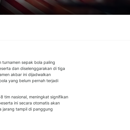
Berita Daerah Dan Peri
Terbaru
Global
Berita Internasional, Sa
Inspiratif, Unik, Dan M
Hot
Hot Liputan6.com Menya
Dan Terbaru
On Off
On Off Liputan6: Sinop
ah turnamen sepak bola paling
& Berita Bisnis Digital
serta dan diselenggarakan di tiga
Islami
amen akbar ini dijadwalkan
 bola yang belum pernah terjadi
Berita & Kajian Islami
Hikmah - Liputan6
Citizen6
48 tim nasional, meningkat signifikan
Berita Citizen6 - Medi
eserta ini secara otomatis akan
Liputan6.com
 jarang tampil di panggung
Opini
Opini Liputan6: Analis
Pandang Dan Perspekti