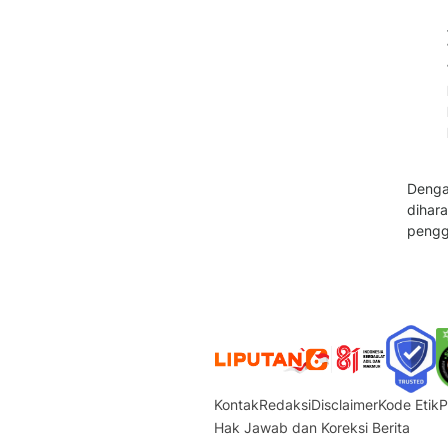
Denga
dihar
pengg
Kontak
Redaksi
Disclaimer
Kode Etik
P
Hak Jawab dan Koreksi Berita