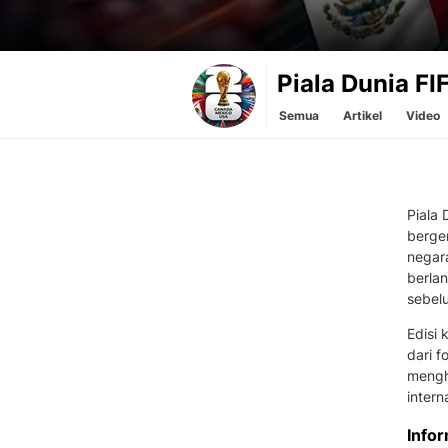
Piala Dunia F
Semua
Artikel
Video
Piala 
bergen
negar
berlan
sebel
Edisi 
dari f
mengh
intern
Infor