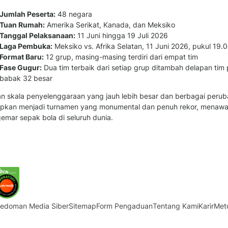
Jumlah Peserta:
48 negara
Tuan Rumah:
Amerika Serikat, Kanada, dan Meksiko
Tanggal Pelaksanaan:
11 Juni hingga 19 Juli 2026
Laga Pembuka:
Meksiko vs. Afrika Selatan, 11 Juni 2026, pukul 19
Format Baru:
12 grup, masing-masing terdiri dari empat tim
Fase Gugur:
Dua tim terbaik dari setiap grup ditambah delapan tim 
babak 32 besar
n skala penyelenggaraan yang jauh lebih besar dan berbagai peruba
apkan menjadi turnamen yang monumental dan penuh rekor, menaw
emar sepak bola di seluruh dunia.
edoman Media Siber
Sitemap
Form Pengaduan
Tentang Kami
Karir
Met