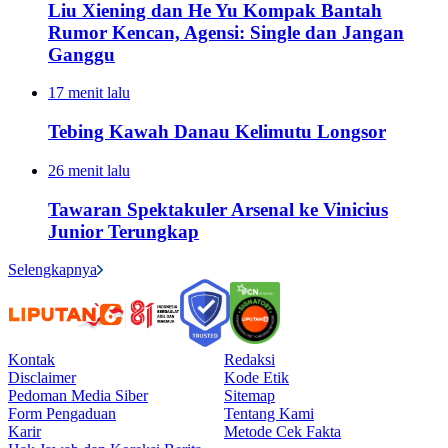
Liu Xiening dan He Yu Kompak Bantah
Rumor Kencan, Agensi: Single dan Jangan
Ganggu
17 menit lalu
Tebing Kawah Danau Kelimutu Longsor
26 menit lalu
Tawaran Spektakuler Arsenal ke Vinicius
Junior Terungkap
Selengkapnya
Kontak
Redaksi
Disclaimer
Kode Etik
Pedoman Media Siber
Sitemap
Form Pengaduan
Tentang Kami
Karir
Metode Cek Fakta