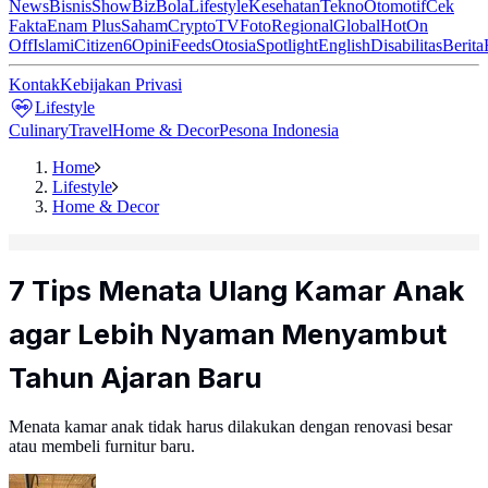
News
Bisnis
ShowBiz
Bola
Lifestyle
Kesehatan
Tekno
Otomotif
Cek
Fakta
Enam Plus
Saham
Crypto
TV
Foto
Regional
Global
Hot
On
Off
Islami
Citizen6
Opini
Feeds
Otosia
Spotlight
English
Disabilitas
Berita
Kontak
Kebijakan Privasi
Lifestyle
Culinary
Travel
Home & Decor
Pesona Indonesia
Home
Lifestyle
Home & Decor
7 Tips Menata Ulang Kamar Anak
agar Lebih Nyaman Menyambut
Tahun Ajaran Baru
Menata kamar anak tidak harus dilakukan dengan renovasi besar
atau membeli furnitur baru.