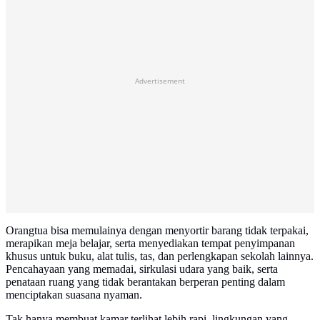
Advertisement
Orangtua bisa memulainya dengan menyortir barang tidak terpakai,
merapikan meja belajar, serta menyediakan tempat penyimpanan
khusus untuk buku, alat tulis, tas, dan perlengkapan sekolah lainnya.
Pencahayaan yang memadai, sirkulasi udara yang baik, serta
penataan ruang yang tidak berantakan berperan penting dalam
menciptakan suasana nyaman.
Tak hanya membuat kamar terlihat lebih rapi, lingkungan yang