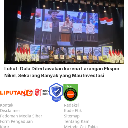
Luhut: Dulu Ditertawakan karena Larangan Ekspor
Nikel, Sekarang Banyak yang Mau Investasi
Kontak
Redaksi
Disclaimer
Kode Etik
Pedoman Media Siber
Sitemap
Form Pengaduan
Tentang Kami
Karir
Metode Cek Fakta