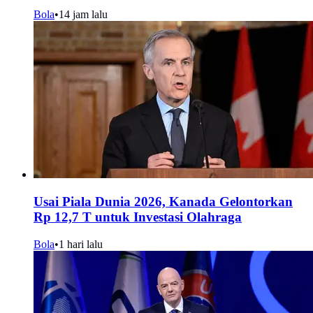
Bola
•
14 jam lalu
Usai Piala Dunia 2026, Kanada Gelontorkan
Rp 12,7 T untuk Investasi Olahraga
Bola
•
1 hari lalu