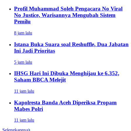
Profil Muhammad Soleh Pengacara No Viral
No Justice, Warisannya Mengubah Sistem
Pemilu
8 jam lalu
Istana Buka Suara soal Reshuffle, Dua Jabatan
Ini Jadi Prioritas
5 jam lalu
IHSG Hari Ini Dibuka Menghijau ke 6.352,
Saham BBCA Melejit
11 jam lalu
Kapolresta Banda Aceh Diperiksa Propam
Mabes Polri
11 jam lalu
Selengkapnya