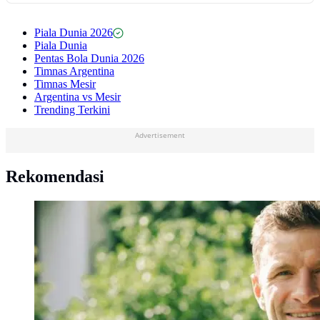
Piala Dunia 2026
Piala Dunia
Pentas Bola Dunia 2026
Timnas Argentina
Timnas Mesir
Argentina vs Mesir
Trending Terkini
Advertisement
Rekomendasi