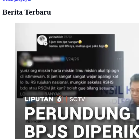
Berita Terbaru