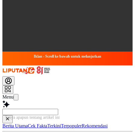
Iklan - Scroll ke bawah untuk melanjutkan
Menu
Tanya apapun tentang artikel ini...
Berita Utama
Cek Fakta
Terkini
Terpopuler
Rekomendasi