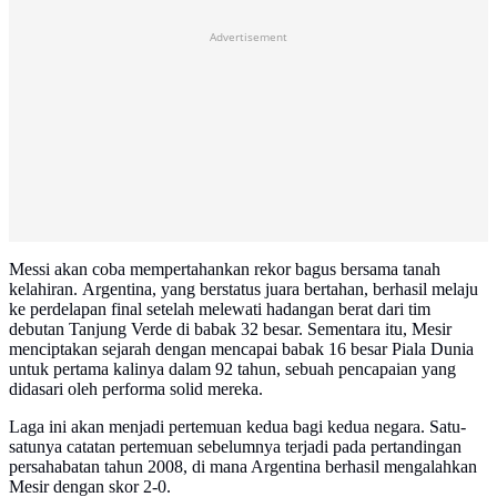
Advertisement
Messi akan coba mempertahankan rekor bagus bersama tanah
kelahiran. Argentina, yang berstatus juara bertahan, berhasil melaju
ke perdelapan final setelah melewati hadangan berat dari tim
debutan Tanjung Verde di babak 32 besar. Sementara itu, Mesir
menciptakan sejarah dengan mencapai babak 16 besar Piala Dunia
untuk pertama kalinya dalam 92 tahun, sebuah pencapaian yang
didasari oleh performa solid mereka.
Laga ini akan menjadi pertemuan kedua bagi kedua negara. Satu-
satunya catatan pertemuan sebelumnya terjadi pada pertandingan
persahabatan tahun 2008, di mana Argentina berhasil mengalahkan
Mesir dengan skor 2-0.