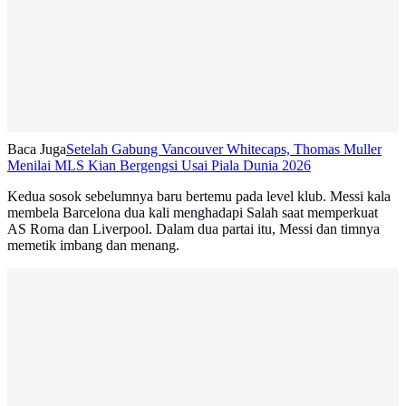
Baca Juga
Setelah Gabung Vancouver Whitecaps, Thomas Muller
Menilai MLS Kian Bergengsi Usai Piala Dunia 2026
Kedua sosok sebelumnya baru bertemu pada level klub. Messi kala
membela Barcelona dua kali menghadapi Salah saat memperkuat
AS Roma dan Liverpool. Dalam dua partai itu, Messi dan timnya
memetik imbang dan menang.