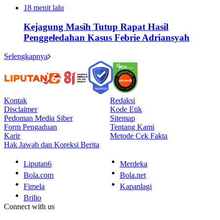
18 menit lalu
Kejagung Masih Tutup Rapat Hasil
Penggeledahan Kasus Febrie Adriansyah
Selengkapnya
Kontak
Redaksi
Disclaimer
Kode Etik
Pedoman Media Siber
Sitemap
Form Pengaduan
Tentang Kami
Karir
Metode Cek Fakta
Hak Jawab dan Koreksi Berita
Liputan6
Merdeka
Bola.com
Bola.net
Fimela
Kapanlagi
Brilio
Connect with us