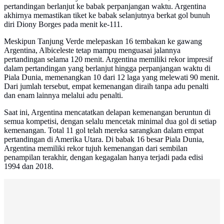
pertandingan berlanjut ke babak perpanjangan waktu. Argentina
akhirnya memastikan tiket ke babak selanjutnya berkat gol bunuh
diri Diony Borges pada menit ke-111.
Meskipun Tanjung Verde melepaskan 16 tembakan ke gawang
Argentina, Albiceleste tetap mampu menguasai jalannya
pertandingan selama 120 menit. Argentina memiliki rekor impresif
dalam pertandingan yang berlanjut hingga perpanjangan waktu di
Piala Dunia, memenangkan 10 dari 12 laga yang melewati 90 menit.
Dari jumlah tersebut, empat kemenangan diraih tanpa adu penalti
dan enam lainnya melalui adu penalti.
Saat ini, Argentina mencatatkan delapan kemenangan beruntun di
semua kompetisi, dengan selalu mencetak minimal dua gol di setiap
kemenangan. Total 11 gol telah mereka sarangkan dalam empat
pertandingan di Amerika Utara. Di babak 16 besar Piala Dunia,
Argentina memiliki rekor tujuh kemenangan dari sembilan
penampilan terakhir, dengan kegagalan hanya terjadi pada edisi
1994 dan 2018.