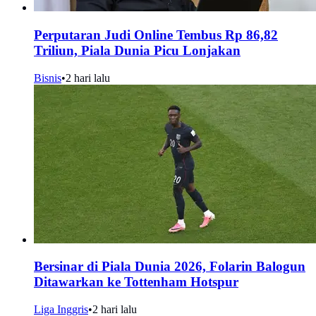
Perputaran Judi Online Tembus Rp 86,82
Triliun, Piala Dunia Picu Lonjakan
Bisnis
•
2 hari lalu
Bersinar di Piala Dunia 2026, Folarin Balogun
Ditawarkan ke Tottenham Hotspur
Liga Inggris
•
2 hari lalu