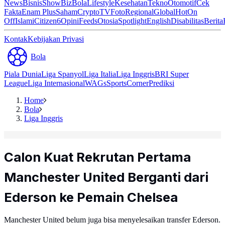
News
Bisnis
ShowBiz
Bola
Lifestyle
Kesehatan
Tekno
Otomotif
Cek
Fakta
Enam Plus
Saham
Crypto
TV
Foto
Regional
Global
Hot
On
Off
Islami
Citizen6
Opini
Feeds
Otosia
Spotlight
English
Disabilitas
Berita
Kontak
Kebijakan Privasi
Bola
Piala Dunia
Liga Spanyol
Liga Italia
Liga Inggris
BRI Super
League
Liga Internasional
WAGs
Sports
Corner
Prediksi
Home
Bola
Liga Inggris
Calon Kuat Rekrutan Pertama
Manchester United Berganti dari
Ederson ke Pemain Chelsea
Manchester United belum juga bisa menyelesaikan transfer Ederson.