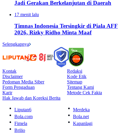
Jadi Gerakan Berkelanjutan di Daerah
17 menit lalu
Timnas Indonesia Tersingkir di Piala AFF
2026, Rizky Ridho Minta Maaf
Selengkapnya
Kontak
Redaksi
Disclaimer
Kode Etik
Pedoman Media Siber
Sitemap
Form Pengaduan
Tentang Kami
Karir
Metode Cek Fakta
Hak Jawab dan Koreksi Berita
Liputan6
Merdeka
Bola.com
Bola.net
Fimela
Kapanlagi
Brilio