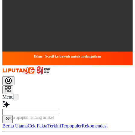
Iklan - Scroll ke bawah untuk melanjutkan
Menu
Tanya apapun tentang artikel ini...
Berita Utama
Cek Fakta
Terkini
Terpopuler
Rekomendasi