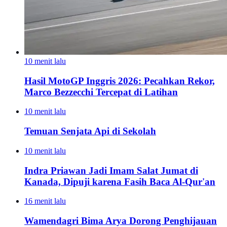
10 menit lalu
Hasil MotoGP Inggris 2026: Pecahkan Rekor,
Marco Bezzecchi Tercepat di Latihan
10 menit lalu
Temuan Senjata Api di Sekolah
10 menit lalu
Indra Priawan Jadi Imam Salat Jumat di
Kanada, Dipuji karena Fasih Baca Al-Qur'an
16 menit lalu
Wamendagri Bima Arya Dorong Penghijauan