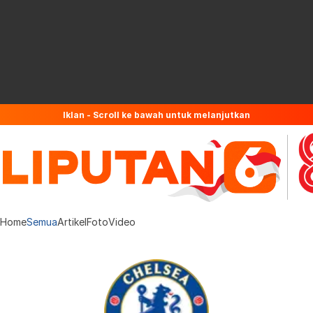
Iklan - Scroll ke bawah untuk melanjutkan
Home
Semua
Artikel
Foto
Video