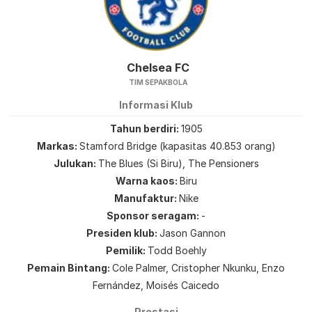
Chelsea FC
TIM SEPAKBOLA
Informasi Klub
Tahun berdiri
1905
Markas
Stamford Bridge (kapasitas 40.853 orang)
Julukan
The Blues (Si Biru), The Pensioners
Warna kaos
Biru
Manufaktur
Nike
Sponsor seragam
-
Presiden klub
Jason Gannon
Pemilik
Todd Boehly
Pemain Bintang
Cole Palmer, Cristopher Nkunku, Enzo
Fernández, Moisés Caicedo
Prestasi