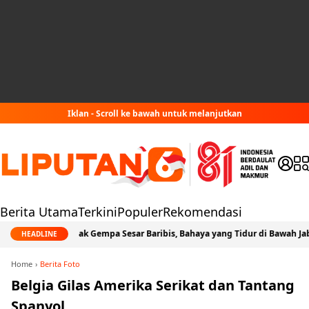
Iklan - Scroll ke bawah untuk melanjutkan
Berita Utama
Terkini
Populer
Rekomendasi
Jejak Gempa Sesar Baribis, Bahaya yang Tidur di Bawah Jabodetabek
HEADLINE
Home
Berita Foto
Belgia Gilas Amerika Serikat dan Tantang
Spanyol